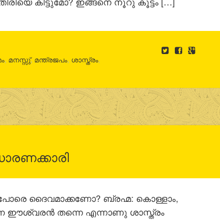
ിയെ കിട്ടുമോ? ഇങ്ങനെ നൂറു കൂട്ടം […]
മം
,
മനസ്സു്
,
മന്ത്രജപം
,
ശാസ്ത്രം
,
ാരണക്കാരി
 പോരെ ദൈവമാക്കണോ? ബ്രഹ്മ: കൊള്ളാം,
ന്ന ഈശ്വരൻ തന്നെ എന്നാണു ശാസ്ത്രം