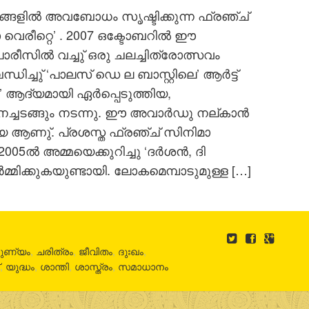
ങ്ങളിൽ അവബോധം സൃഷ്ടിക്കുന്ന ഫ്രഞ്ച്
െരീറ്റെ’ . 2007 ഒക്ടോബറിൽ ഈ
സിൽ വച്ചു് ഒരു ചലച്ചിത്രോത്സവം
ച്ചു് ‘പാലസ് ഡെ ല ബാസ്റ്റിലെ’ ആർട്ട്
റെ’ ആദ്യമായി ഏർപ്പെടുത്തിയ,
ച്ചടങ്ങും നടന്നു. ഈ അവാർഡു നല്കാൻ
 ആണു്. പ്രശസ്ത ഫ്രഞ്ച് സിനിമാ
 അമ്മയെക്കുറിച്ചു ‘ദർശൻ, ദി
്മിക്കുകയുണ്ടായി. ലോകമെമ്പാടുമുള്ള […]
ുണ്യം
,
ചരിത്രം
,
ജീവിതം
,
ദുഃഖം
,
്
,
യുദ്ധം
,
ശാന്തി
,
ശാസ്ത്രം
,
സമാധാനം