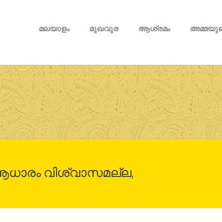
മലയാളം
മുഖവുര
ആശ്രമം
അമ്മയുട
ആധാരം വിശ്വാസമല്ല,