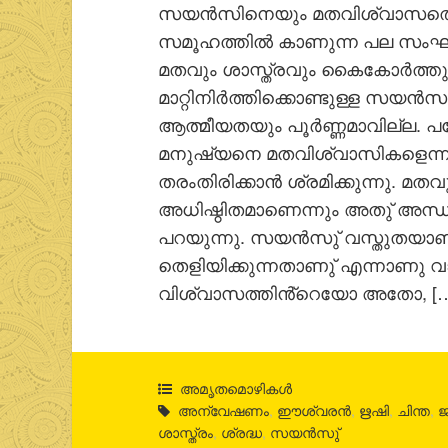
സയൻസിനെയും മതവിശ്വാസത്തെയും
സമൂഹത്തിൽ കാണുന്ന പല സംഘർ
മതവും ശാസ്ത്രവും കൈകോർത്തുപ
മാറ്റിനിർത്തിക്കൊണ്ടുള്ള സയൻ
ആത്മീയതയും പൂർണ്ണമാവില്ല. പ
മനുഷ്യനെ മതവിശ്വാസികളെന്നും
തരംതിരിക്കാൻ ശ്രമിക്കുന്നു. 
അധിഷ്ഠിതമാണെന്നും അതു് അന
പറയുന്നു. സയൻസു് വസ്തുതയാണ
തെളിയിക്കുന്നതാണു് എന്നാണു വ
വിശ്വാസത്തിൻ്റെയോ അതോ, [
അമൃതമൊഴികള്‍
അന്വേഷണം
,
ഈശ്വരന്‍
,
ഋഷി
,
ചിന്ത
,
ജ
ശാസ്ത്രം
,
ശ്രദ്ധ
,
സയൻസു്