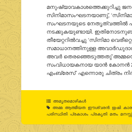
മനുഷ്യാവകാശത്തെക്കുറിച്ചു ജന
സിനിമാസംഘടനയാണു്, ‘സിനിമാ വ
സംഘടനയുടെ നേതൃത്വത്തിൽ പാരീ
നടക്കുകയുണ്ടായി. ഇതിനോടനുബന്ധി
തീയേറ്ററിൽവച്ചു ‘സിനിമാ വെരീറ്
സമാധാനത്തിനുള്ള അവാർഡുദാന
അവർ തെരഞ്ഞെടുത്തതു് അമ്മയെ
സംവിധായകനായ യാൻ കോനൻ 2005ൽ
എംബ്രേസ്’ എന്നൊരു ചിത്രം നിർമ
അമൃതമൊഴികള്‍
അമ്മ
,
ആത്മീയത
,
ഈശ്വരന്‍
,
ഋഷി
,
കാര
പരിസ്ഥിതി
,
പ്രകാശം
,
പ്രകൃതി
,
മതം
,
മനസ്സ