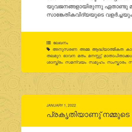
യുവജനങ്ങളായിരുന്നു ഏതാണ്ടു മൂന
സാങ്കേതികവിദ്യയുടെ വളര്‍ച്ചയും
ലേഖനം
അനുസരണ
,
അമ്മ
,
ആദ്ധ്യാത്മികത
,
കാ
തലമുറ
,
ഭാവന
,
മതം
,
മനസ്സു്
,
മാതാപിതാക്ക
ശാസ്ത്രം
,
സമന്വയം
,
സമൂഹം
,
സംസ്കാരം
,
സ
JANUARY 1, 2022
പ്രകൃതിയാണു് നമ്മുടെ