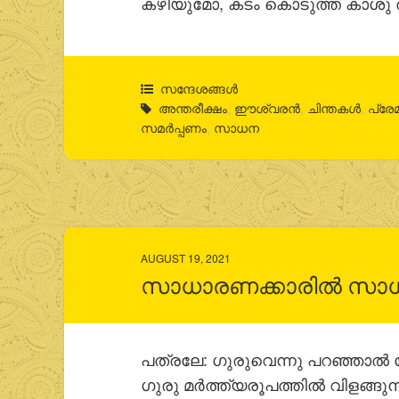
കഴിയുമോ, കടം കൊടുത്ത കാശു തിര
സന്ദേശങ്ങൾ
അന്തരീക്ഷം
,
ഈശ്വരന്‍
,
ചിന്തകള്‍
,
പ്രേ
സമര്‍പ്പണം
,
സാധന
AUGUST 19, 2021
സാധാരണക്കാരിൽ സാധ
പത്രലേ: ഗുരുവെന്നു പറഞ്ഞാൽ
ഗുരു മർത്ത്യരൂപത്തിൽ വിളങ്ങു