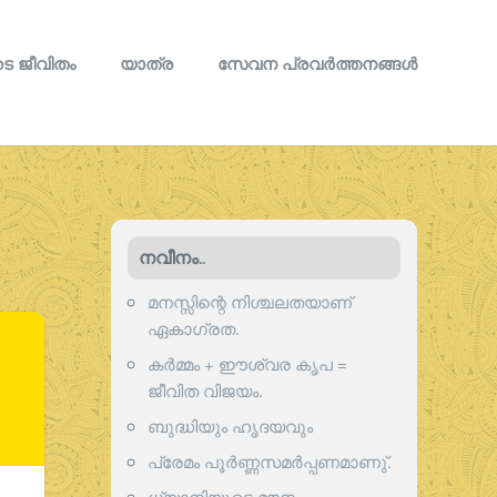
െ ജീവിതം
യാത്ര
സേവന പ്രവര്‍ത്തനങ്ങള്‍
നവീനം..
മനസ്സിന്റെ നിശ്ചലതയാണ്
ഏകാഗ്രത.
കർമ്മം + ഈശ്വര കൃപ =
ജീവിത വിജയം.
ബുദ്ധിയും ഹൃദയവും
പ്രേമം പൂര്‍ണ്ണസമര്‍പ്പണമാണു്.
ധ്യാനിയുടെ മൗനം