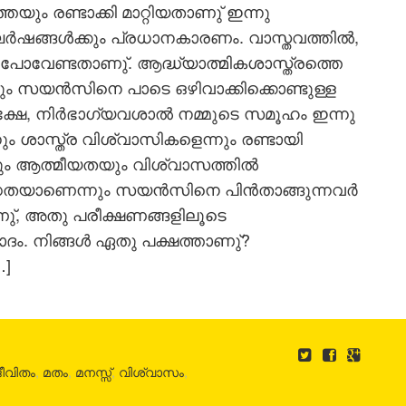
 രണ്ടാക്കി മാറ്റിയതാണു് ഇന്നു
ഷങ്ങൾക്കും പ്രധാനകാരണം. വാസ്തവത്തിൽ,
ോവേണ്ടതാണു്. ആദ്ധ്യാത്മികശാസ്ത്രത്തെ
സും സയൻസിനെ പാടെ ഒഴിവാക്കിക്കൊണ്ടുള്ള
ക്ഷേ, നിർഭാഗ്യവശാൽ നമ്മുടെ സമൂഹം ഇന്നു
 ശാസ്ത്ര വിശ്വാസികളെന്നും രണ്ടായി
മതവും ആത്മീയതയും വിശ്വാസത്തിൽ
്ധതയാണെന്നും സയൻസിനെ പിൻതാങ്ങുന്നവർ
ു്, അതു പരീക്ഷണങ്ങളിലൂടെ
ാദം. നിങ്ങൾ ഏതു പക്ഷത്താണു്?
…]
ീവിതം
,
മതം
,
മനസ്സ്
,
വിശ്വാസം
,