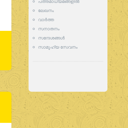
പത്രമാധ്യമങ്ങളില്‍
ലേഖനം
വാര്‍ത്ത
സനാതനം
സന്ദേശങ്ങൾ
സാമൂഹ്യ സേവനം