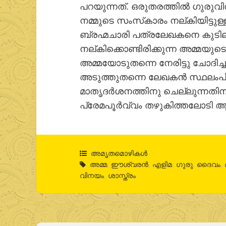
പറയുന്നത്. ഒരുതരത്തിൽ ഗുരു
നമ്മുടെ സംസ്‌കാരം നല്കിയിട്ടു
ബ്രഹ്മചാരി പത്രലേഖകനെ കുടി
നല്കിക്കൊണ്ടിരിക്കുന്ന അമ്മയുടെ
അമ്മയോടുതന്നെ നേരിട്ടു ചോദിച
അടുത്തുതന്നെ ലേഖകൻ സ്ഥലംപി
മാതൃദർശനത്തിനു ചെല്ലുന്നതി
പ്രേമപൂർവ്വം തഴുകിത്തലോടി ആശ്
അമൃതമൊഴികള്‍
അമ്മ
,
ഈശ്വരൻ
,
എളിമ
,
ഗുരു
,
ദൈവം
,
വിനയം
,
ശാസ്ത്രം