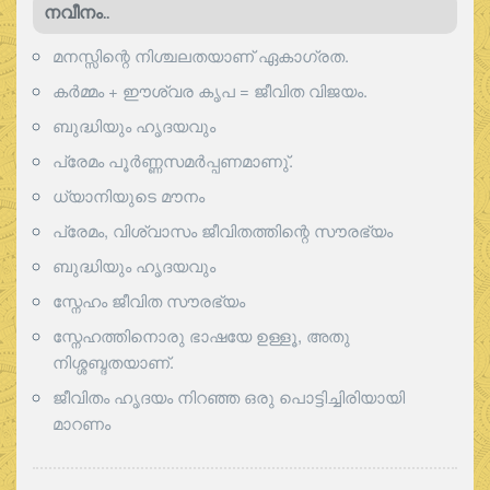
നവീനം..
മനസ്സിന്റെ നിശ്ചലതയാണ് ഏകാഗ്രത.
കർമ്മം + ഈശ്വര കൃപ = ജീവിത വിജയം.
ബുദ്ധിയും ഹൃദയവും
പ്രേമം പൂര്‍ണ്ണസമര്‍പ്പണമാണു്.
ധ്യാനിയുടെ മൗനം
പ്രേമം, വിശ്വാസം ജീവിതത്തിന്റെ സൗരഭ്യം
ബുദ്ധിയും ഹൃദയവും
സ്നേഹം ജീവിത സൗരഭ്യം
സ്നേഹത്തിനൊരു ഭാഷയേ ഉള്ളൂ, അതു
നിശ്ശബ്ദതയാണ്.
ജീവിതം ഹൃദയം നിറഞ്ഞ ഒരു പൊട്ടിച്ചിരിയായി
മാറണം