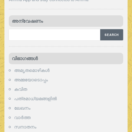
അന്വേഷണം
വിഭാഗങ്ങള്‍
അമൃതമൊഴികള്‍
അമ്മയോടൊപ്പം
കവിത
പത്രമാധ്യമങ്ങളില്‍
ലേഖനം
വാര്‍ത്ത
സനാതനം