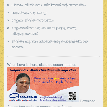
പ്രേമം, വിശ്വാസം ജീവിതത്തിന്റെ സൗരഭ്യം
ബുദ്ധിയും ഹൃദയവും
സ്നേഹം ജീവിത സൗരഭ്യം
സ്നേഹത്തിനൊരു ഭാഷയേ ഉള്ളൂ, അതു
നിശ്ശബ്ദതയാണ്.
ജീവിതം ഹൃദയം നിറഞ്ഞ ഒരു പൊട്ടിച്ചിരിയായി
മാറണം
When Love is there, distance dosen't matter.
Download
Amma App and stay connected to Amma