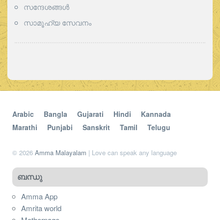
സന്ദേശങ്ങൾ
സാമൂഹ്യ സേവനം
Arabic
Bangla
Gujarati
Hindi
Kannada
Marathi
Punjabi
Sanskrit
Tamil
Telugu
© 2026
Amma Malayalam
| Love can speak any language
ബന്ധു
Amma App
Amrita world
Motherpage