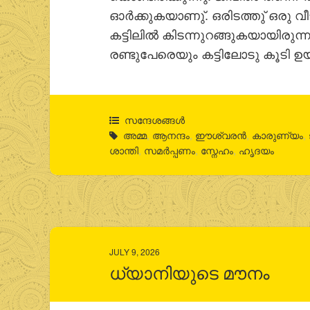
ഓര്‍ക്കുകയാണു്. ഒരിടത്തു് ഒരു വീട
കട്ടിലില്‍ കിടന്നുറങ്ങുകയായിരുന്നു
രണ്ടുപേരെയും കട്ടിലോടു കൂടി ഉയര
സന്ദേശങ്ങൾ
അമ്മ
,
ആനന്ദം
,
ഈശ്വരന്‍
,
കാരുണ്യം
,
ശാന്തി
,
സമര്‍പ്പണം
,
സ്നേഹം
,
ഹൃദയം
JULY 9, 2026
ധ്യാനിയുടെ മൗനം