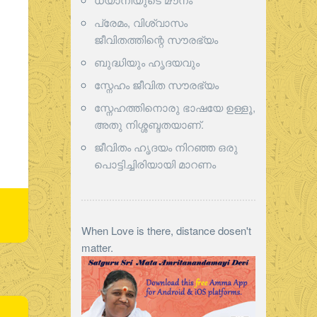
പ്രേമം, വിശ്വാസം
ജീവിതത്തിന്റെ സൗരഭ്യം
ബുദ്ധിയും ഹൃദയവും
സ്നേഹം ജീവിത സൗരഭ്യം
സ്നേഹത്തിനൊരു ഭാഷയേ ഉള്ളൂ,
അതു നിശ്ശബ്ദതയാണ്.
ജീവിതം ഹൃദയം നിറഞ്ഞ ഒരു
പൊട്ടിച്ചിരിയായി മാറണം
When Love is there, distance dosen't
matter.