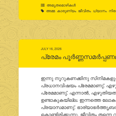
അമൃതമൊഴികള്‍
അമ്മ
,
കാരുണ്യം
,
ജീവിതം
,
ധ്യാനം
,
നി
JULY 16, 2026
പ്രേമം പൂര്‍ണ്ണസമര്‍പ്പണ
ഇന്നു നൂറുകണക്കിനു സിനിമകള
പ്രധാനവിഷയം പ്രേമമാണു്. എഴുത്ത
പ്രേമമാണു്. എന്നാല്‍, എഴുതിയ
ഉണ്ടാകുകയില്ല. ഇന്നത്തെ ലോകത്ത
പ്രയാസമാണു്. ഭാര്യാഭര്‍ത്തൃബന്
കൊണ്ടിരിക്കുന്നു. ജീവിതം തന്നെ 