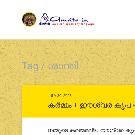
Tag / ശാന്തി
JULY 30, 2026
കർമ്മം + ഈശ്വര കൃപ =
നമ്മുടെ കര്‍മ്മമല്ല, ഈശ്വര 