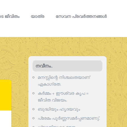
െ ജീവിതം
യാത്ര
സേവന പ്രവര്‍ത്തനങ്ങള്‍
നവീനം..
മനസ്സിന്റെ നിശ്ചലതയാണ്
ഏകാഗ്രത.
കർമ്മം + ഈശ്വര കൃപ =
ജീവിത വിജയം.
ബുദ്ധിയും ഹൃദയവും
പ്രേമം പൂര്‍ണ്ണസമര്‍പ്പണമാണു്.
ധ്യാനിയുടെ മൗനം