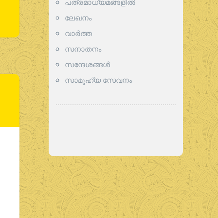
പത്രമാധ്യമങ്ങളില്‍
ലേഖനം
വാര്‍ത്ത
സനാതനം
സന്ദേശങ്ങൾ
സാമൂഹ്യ സേവനം