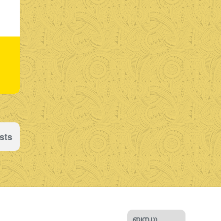
sts
ബന്ധു