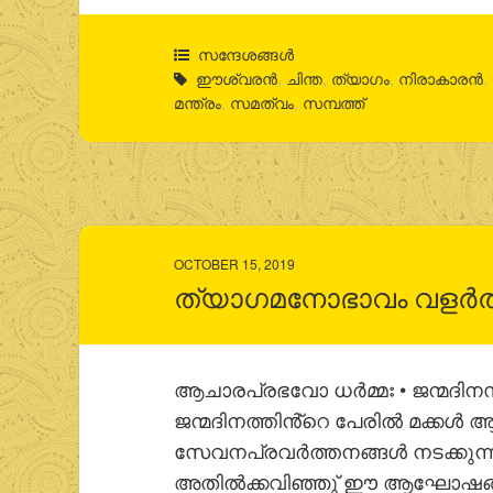
സന്ദേശങ്ങൾ
ഈശ്വരൻ
,
ചിന്ത
,
ത്യാഗം
,
നിരാകാരൻ
,
മന്ത്രം
,
സമത്വം
,
സമ്പത്ത്
OCTOBER 15, 2019
ത്യാഗമനോഭാവം വളര്‍ത
ആചാരപ്രഭവോ ധര്‍മ്മഃ • ജന്മദിനസ
ജന്മദിനത്തിൻ്റെ പേരില്‍ മക്കള്‍ 
സേവനപ്രവര്‍ത്തനങ്ങള്‍ നടക്കുന്
അതില്‍ക്കവിഞ്ഞു് ഈ ആഘോഷങ്ങള്‍ക