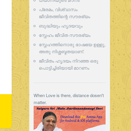
പ്രേമം, വിശ്വാസം
ജീവിതത്തിന്റെ സൗരഭ്യം
ബുദ്ധിയും ഹൃദയവും
സ്നേഹം ജീവിത സൗരഭ്യം
സ്നേഹത്തിനൊരു ഭാഷയേ ഉള്ളൂ,
അതു നിശ്ശബ്ദതയാണ്.
ജീവിതം ഹൃദയം നിറഞ്ഞ ഒരു
പൊട്ടിച്ചിരിയായി മാറണം
When Love is there, distance dosen't
matter.