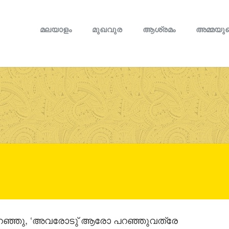
മലയാളം
മുഖവുര
ആശ്രമം
അമ്മയുട
 പറഞ്ഞു, ‘അവരോടു് ആരോ പറഞ്ഞുവത്രേ