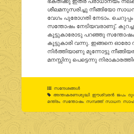
ഭക്തിക്കു് ഇത്ര പ്രാധാന്യം നല്
ശീലമനുസരിച്ചു നീങ്ങിയോ സാധനയി
വേഗം പുരോഗതി നേടാം. ചെറുപ്പം 
സന്തോഷം നേടിയവരാണു്. കുറച്ചു 
കൂട്ടുകാരോടു പറഞ്ഞു സന്തോഷം നേ
കൂട്ടുകാരി വന്നു. ഇങ്ങനെ ഓരോ
നിര്‍ത്തിയാണു മുന്നോട്ടു നീങ്ങ
മനസ്സിനു പെട്ടെന്നു നിരാകാരത്തില
സന്ദേശങ്ങൾ
അന്തഃകരണശുദ്ധി
,
ഈശ്വരൻ
,
ജപം
,
ദു
മന്ത്രം
,
സന്തോഷം
,
സമ്പത്ത്
,
സാധന
,
സാഹ