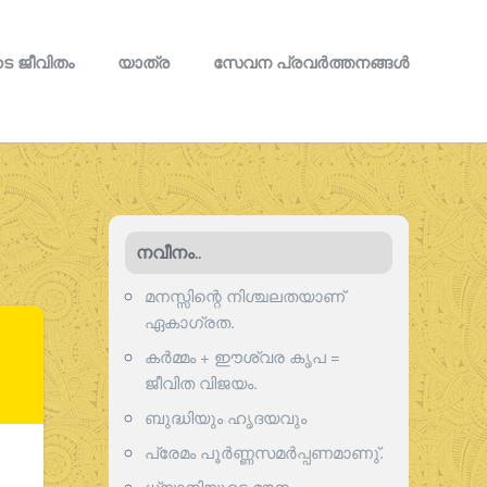
െ ജീവിതം
യാത്ര
സേവന പ്രവര്‍ത്തനങ്ങള്‍
നവീനം..
മനസ്സിന്റെ നിശ്ചലതയാണ്
ഏകാഗ്രത.
കർമ്മം + ഈശ്വര കൃപ =
ജീവിത വിജയം.
ബുദ്ധിയും ഹൃദയവും
പ്രേമം പൂര്‍ണ്ണസമര്‍പ്പണമാണു്.
ധ്യാനിയുടെ മൗനം