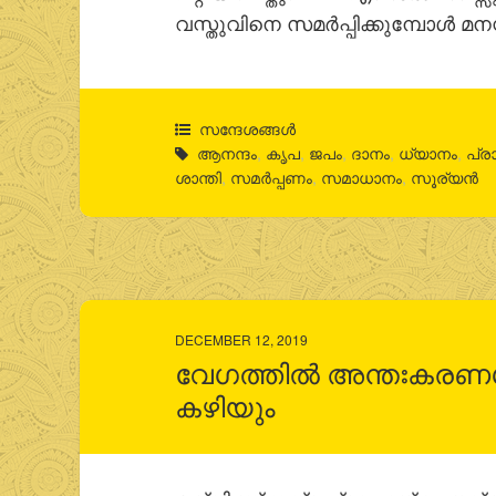
വസ്തുവിനെ സമര്‍പ്പിക്കുമ്പോള്‍ മനസ
സന്ദേശങ്ങൾ
ആനന്ദം
,
കൃപ
,
ജപം
,
ദാനം
,
ധ്യാനം
,
പ്രാ
ശാന്തി
,
സമര്‍പ്പണം
,
സമാധാനം
,
സൂര്യന്‍
DECEMBER 12, 2019
വേഗത്തില്‍ അന്തഃകരണശു
കഴിയും