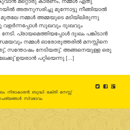
കുവാന്‍ മറ്റൊരു കാരണം, നമ്മള്‍ ഏതു
ല്‍ അതനുസരിച്ചു മുന്നോട്ടു നീങ്ങിയാല്‍
മുതലേ നമ്മള്‍ അമ്മയുടെ മടിയിലിരുന്നു
വളര്‍ന്നപ്പോള്‍ സുഖവും ദുഃഖവും
ടി. പ്രായമെത്തിയപ്പോള്‍ ദുഃഖം പങ്കിടാന്‍
 സമയവും നമ്മള്‍ ഓരോരുത്തരില്‍ മനസ്സിനെ
ിയതു്, സന്തോഷം നേടിയതു്. അങ്ങനെയുള്ള ഒരു
േക്കു് ഉയരാന്‍ പറ്റിയെന്നു […]
ഃഖം
,
നിരാകാരൻ
,
ബുദ്ധി
,
ഭക്തി
,
മനസ്സ്
,
ചര്യങ്ങൾ
,
സ്വഭാവം