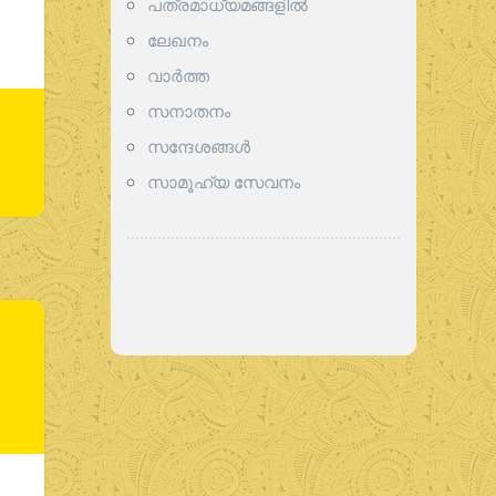
പത്രമാധ്യമങ്ങളില്‍
ലേഖനം
വാര്‍ത്ത
സനാതനം
സന്ദേശങ്ങൾ
സാമൂഹ്യ സേവനം