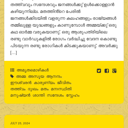
തത്ത്വവും സന്ദേശവും ജനങ്ങള്‍ക്കു് ഉള്‍ക്കൊള്ളാന്‍
കഴിയുന്നില്ല. മതത്തിൻ്റെ പേരില്‍
ജനങ്ങള്‍ക്കിടയില്‍ വളരുന്ന കലഹങ്ങളും രാജ്യങ്ങള്‍
തമ്മിലുള്ള യുദ്ധങ്ങളും കാണുമ്പോള്‍ അമ്മയ്ക്കു് ഒരു
കഥ ഓര്‍മ്മ വരുകയാണു്. ഒരു ആശുപത്രിയിലെ
രണ്ടു വാര്‍ഡുകളില്‍ രോഗം വര്‍ദ്ധിച്ചു വേദന കൊണ്ടു
പിടയുന്ന രണ്ടു രോഗികള്‍ കിടക്കുകയാണു്. അവര്‍ക്കു
[…]
അമൃതമൊഴികള്‍
അമ്മ
,
അസൂയ
,
ആനന്ദം
,
ഈശ്വരന്‍
,
കാരുണ്യം
,
ജീവിതം
,
തത്ത്വം
,
ദുഃഖം
,
മതം
,
മനഃസ്ഥിതി
,
മനുഷ്യന്‍
,
ശാന്തി
,
സന്ദേശം
,
സ്നേഹം
JULY 25, 2024