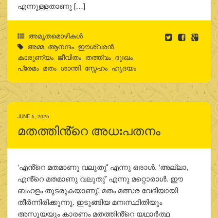
എന്നുള്ളതാണു […]
അമൃതമൊഴികള്‍
അമ്മ
,
ആനന്ദം
,
ഈശ്വരന്‍
,
കാരുണ്യം
,
ജീവിതം
,
തത്ത്വം
,
ദുഃഖം
,
പ്രേമം
,
മതം
,
ശാന്തി
,
സ്നേഹം
,
ഹൃദയം
JUNE 5, 2025
മതത്തിൻ്റെ അധഃപതനം
‘എൻ്റെ മതമാണു വലുതു്’ എന്നു ഒരാള്‍. ‘അല്ലാ,
എൻ്റെ മതമാണു വലുതു്’ എന്നു മറ്റൊരാള്‍. ഈ
ബഹളം തുടരുകയാണു്. മതം മത്സര വേദിയായി
തീര്‍ന്നിരിക്കുന്നു. ഇടുങ്ങിയ മനഃസ്ഥിതിയും
അസൂയയും കാരണം മതത്തിൻ്റെ യഥാര്‍ത്ഥ