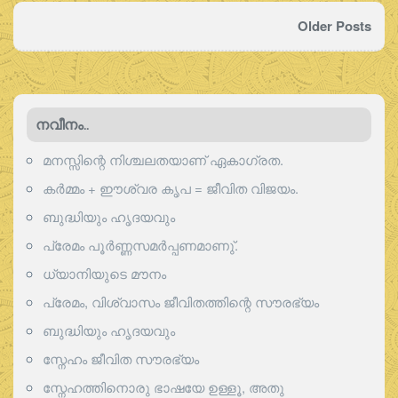
Older Posts
നവീനം..
മനസ്സിന്റെ നിശ്ചലതയാണ് ഏകാഗ്രത.
കർമ്മം + ഈശ്വര കൃപ = ജീവിത വിജയം.
ബുദ്ധിയും ഹൃദയവും
പ്രേമം പൂര്‍ണ്ണസമര്‍പ്പണമാണു്.
ധ്യാനിയുടെ മൗനം
പ്രേമം, വിശ്വാസം ജീവിതത്തിന്റെ സൗരഭ്യം
ബുദ്ധിയും ഹൃദയവും
സ്നേഹം ജീവിത സൗരഭ്യം
സ്നേഹത്തിനൊരു ഭാഷയേ ഉള്ളൂ, അതു