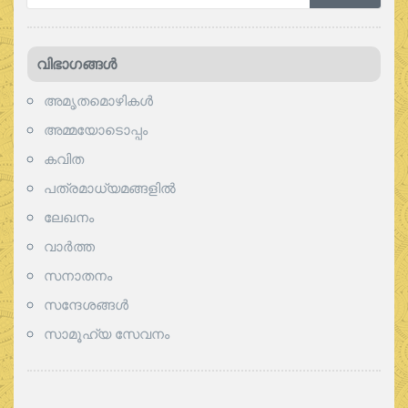
വിഭാഗങ്ങള്‍
അമൃതമൊഴികള്‍
അമ്മയോടൊപ്പം
കവിത
പത്രമാധ്യമങ്ങളില്‍
ലേഖനം
വാര്‍ത്ത
സനാതനം
സന്ദേശങ്ങൾ
സാമൂഹ്യ സേവനം