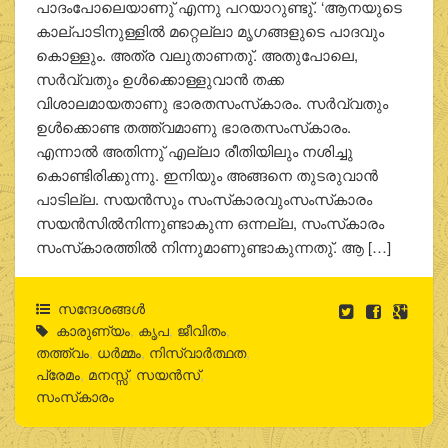
പാദംപോലെയാണു് എന്നു പറയാറുണ്ടു്. ‘ആനയുടെ
കാല്പാടിനുള്ളില്‍ മറ്റെല്ലാ മൃഗങ്ങളുടെ പാദവും
കൊള്ളും. അത്ര വലുതാണതു്. അതുപോലെ,
സര്‍വ്വതും ഉള്‍ക്കൊള്ളുവാന്‍ തക്ക
വിശാലമായതാണു ഭാരതസംസ്‌കാരം. സര്‍വ്വതും
ഉള്‍ക്കൊണ്ട തത്ത്വമാണു ഭാരതസംസ്‌കാരം.
എന്നാല്‍ അതിന്നു് എല്ലാ രീതിയിലും നശിച്ചു
കൊണ്ടിരിക്കുന്നു. ഇനിയും അങ്ങനെ തുടരുവാന്‍
പാടില്ല. സയന്‍സും സംസ്‌കാരവുംസംസ്‌കാരം
സയന്‍സില്‍നിന്നുണ്ടാകുന്ന ഒന്നല്ല, സംസ്‌കാരം
സംസ്‌കാരത്തില്‍ നിന്നുമാണുണ്ടാകുന്നതു്. ആ […]
സന്ദേശങ്ങൾ
കാരുണ്യം
,
കൃപ
,
ജീവിതം
,
തത്ത്വം
,
ധര്‍മ്മം
,
നിസ്വാര്‍ത്ഥത
,
പ്രേമം
,
മനസ്സ്
,
സയന്‍സ്
,
സംസ്‌കാരം