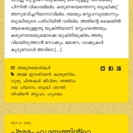
പിന്നില്‍ വികാരമില്ല. കരുണയെന്തെന്നു ബുദ്ധിക്കു്
അനുഭവിച്ചറിയാനാവില്ല. ദയയും സ്നേഹവുമൊന്നും
ബുദ്ധിയുടെ പരിധിയില്‍ വരില്ല. അതിന്റെ കൈയില്‍
ആകെയുള്ളതു യുക്തിയാണ്. സ്നേഹത്തെയും
കരുണയെയുമൊക്കെ യുക്തിയുക്തം അതു
വിലയിരുത്താന്‍ നോക്കും. മോനേ, വാക്കുകള്‍
കൂടുമ്പോള്‍ അവിടെ […]
അമൃതമൊഴികള്‍
അമ്മ
,
ഈശ്വരന്‍
,
കാരുണ്യം
,
ഗുരു
,
ചിന്തകള്‍
,
ജീവിതം
,
തത്ത്വം
,
ദയ
,
ധ്യാനം
,
ബുദ്ധി
,
ശാന്തി
,
ശിഷ്യന്‍
,
സ്നേഹം
,
ഹൃദയം
JULY 31, 2025
പ്രേമം ഹൃദയത്തിൻ്റെ