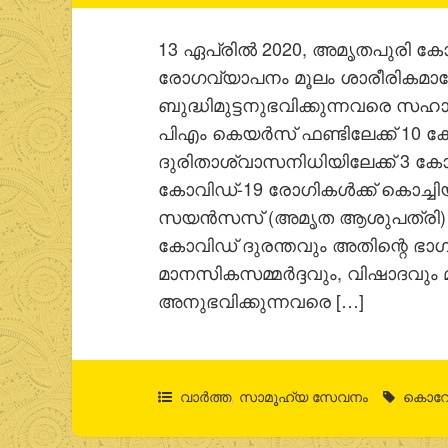
13 ഏപ്രിൽ 2020, അമൃതപുരി കോവ
രോഗവ്യാപനം മൂലം ശാരീരികമാ
ബുദ്ധിമുട്ടനുഭവിക്കുന്നവരെ സഹാ
പിഎം കെയർസ് ഫണ്ടിലേക്ക് 10 ക
ദുരിതാശ്വാസനിധിയിലേക്ക് 3 ക
കോവിഡ്-19 രോഗികൾക്ക് കൊച്ചിയി
സയൻസസ് (അമൃത ആശുപത്രി) സൗ
കോവിഡ് ദുരന്തവും അതിന്റെ ഭാഗ
മാനസികസമ്മർദ്ദവും, വിഷാദവും 
അനുഭവിക്കുന്നവരെ […]
വാര്‍ത്ത
,
സാമൂഹ്യ സേവനം
കൊറ