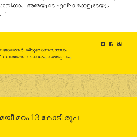
മാധാനിക്കാം. അമ്മയുടെ എല്ലാ മക്കളുടേയും
[…]
ീവജാലങ്ങൾ
,
തിരുവോണസന്ദേശം
,
്
,
സന്തോഷം
,
സന്ദേശം
,
സമര്‍പ്പണം
,
ീ മഠം 13 കോടി രൂപ