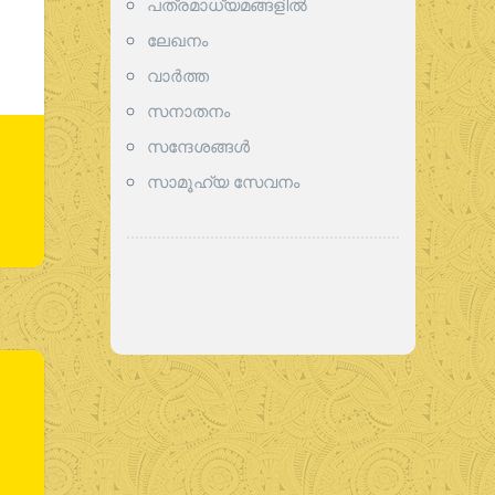
പത്രമാധ്യമങ്ങളില്‍
ലേഖനം
വാര്‍ത്ത
സനാതനം
സന്ദേശങ്ങൾ
സാമൂഹ്യ സേവനം