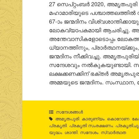
27 സെപ്റ്റംബർ 2020, അമൃതപു
മഹാമാരിയുടെ പശ്ചാത്തലത്തിൽ 
67-ാം ജന്മദിനം വിശ്വശാന്തിക്കാ
ലോകവ്യാപകമായി ആചരിച്ചു. അ
അന്തേവാസികളോടൊപ്പം ലോകത്തി
ധ്യാനത്തിനും, പ്രാർത്ഥനയ്ക്ക
ജന്മദിനം നീക്കിവച്ചു. അമൃതപുരി
സന്ദേശവും നൽകുകയുണ്ടായി. 
ലക്ഷക്കണക്കിന് ഭക്തർ അമൃതപു
അമ്മയുടെ ജന്മദിനം. സംസ്ഥാന, 
സന്ദേശങ്ങൾ
അമൃതപുരി
,
കാരുണ്യം
,
കൊറോണ
,
കോ
പ്രകൃതി
,
പ്രകൃതി സംരക്ഷണം
,
പ്രകൃതി
യുദ്ധം
,
ശാന്തി
,
സന്ദേശം
,
സ്വാർത്ഥത