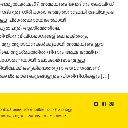
രി അമൃതവർഷം67 അമ്മയുടെ ജന്മദിനം കോവിഡ്
സദ്ഗുരു ശ്രീ മാതാ അമൃതാനന്ദമയി ദേവിയുടെ
യുള്ള പ്രാർത്ഥനായജ്ഞമായി
മൃതപുരി ആശ്രമത്തിലെ
ൻ്റെ വിവിധഭാഗങ്ങളിലെ ഭക്തരും,
ും, മറ്റു ആരാധനകൾക്കുമായി അമ്മയുടെ ഈ
യിലെ ആശ്രമത്തിൽ നിന്നും അമ്മ ജന്മദിന
സാധാരണയായി ലോകമെമ്പാടുമുള്ള
രിയിലേക്ക് ഒഴുകിയെത്തുന്ന അവസരമാണ്
കേന്ദ്ര ഭരണകൂടങ്ങളുടെ പ്രതിനിധികളും […]
വിഡ്
,
ക്ഷമ
,
ജീവിതരീതി
,
തെറ്റ്
,
പരിമളം
,
ചൂഷണം
,
ബുദ്ധി
,
മനോഭാവം
,
മഹാമാരി
,