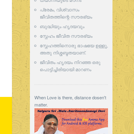
പ്രേമം, വിശ്വാസം
ജീവിതത്തിന്റെ സൗരഭ്യം
ബുദ്ധിയും ഹൃദയവും
സ്നേഹം ജീവിത സൗരഭ്യം
സ്നേഹത്തിനൊരു ഭാഷയേ ഉള്ളൂ,
അതു നിശ്ശബ്ദതയാണ്.
ജീവിതം ഹൃദയം നിറഞ്ഞ ഒരു
പൊട്ടിച്ചിരിയായി മാറണം
When Love is there, distance dosen't
matter.