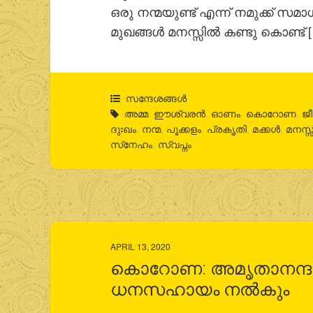
ഒരു നന്മയുണ്ട് എന്ന് നമുക്ക് സ
മുഖങ്ങള്‍ മനസ്സില്‍ കണ്ടു കൊണ്ട് 
സന്ദേശങ്ങൾ
അമ്മ
,
ഈശ്വരന്‍
,
ഓണം
,
കൊറോണ
,
ജ
ദുഃഖം
,
നന്മ
,
പൂക്കളം
,
പ്രകൃതി
,
മക്കള്‍
,
മനസ്സ
സ്‌നേഹം
,
സ്വപ്നം
APRIL 13, 2020
കൊറോണ: അമൃതാനന്ദമയ
ധനസഹായം നൽകും