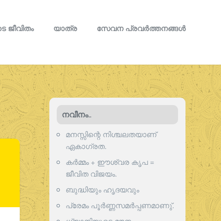
െ ജീവിതം
യാത്ര
സേവന പ്രവര്‍ത്തനങ്ങള്‍
നവീനം..
മനസ്സിന്റെ നിശ്ചലതയാണ്
ഏകാഗ്രത.
കർമ്മം + ഈശ്വര കൃപ =
ജീവിത വിജയം.
ബുദ്ധിയും ഹൃദയവും
പ്രേമം പൂര്‍ണ്ണസമര്‍പ്പണമാണു്.
ധ്യാനിയുടെ മൗനം