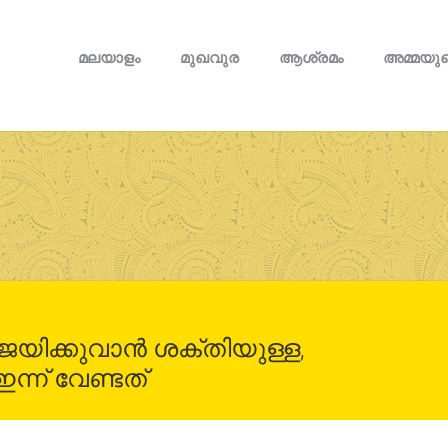
മലയാളം
മുഖവുര
ആശ്രമം
അമ്മയുട
്കുവാന്‍ ശക്തിയുള്ള,
്ന് വേണ്ടത്