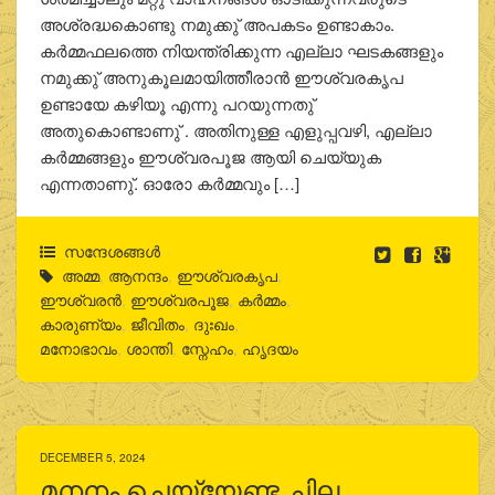
അശ്രദ്ധകൊണ്ടു നമുക്കു് അപകടം ഉണ്ടാകാം.
കര്‍മ്മഫലത്തെ നിയന്ത്രിക്കുന്ന എല്ലാ ഘടകങ്ങളും
നമുക്കു് അനുകൂലമായിത്തീരാന്‍ ഈശ്വരകൃപ
ഉണ്ടായേ കഴിയൂ എന്നു പറയുന്നതു്
അതുകൊണ്ടാണു് . അതിനുള്ള എളുപ്പവഴി, എല്ലാ
കര്‍മ്മങ്ങളും ഈശ്വരപൂജ ആയി ചെയ്യുക
എന്നതാണു്. ഓരോ കര്‍മ്മവും […]
സന്ദേശങ്ങൾ
അമ്മ
,
ആനന്ദം
,
ഈശ്വരകൃപ
,
ഈശ്വരന്‍
,
ഈശ്വരപൂജ
,
കര്‍മ്മം
,
കാരുണ്യം
,
ജീവിതം
,
ദുഃഖം
,
മനോഭാവം
,
ശാന്തി
,
സ്നേഹം
,
ഹൃദയം
DECEMBER 5, 2024
മനനം ചെയ്യേണ്ട ചില