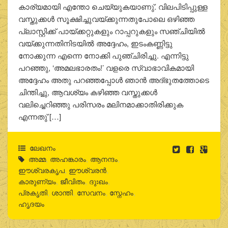
കാര്യമായി എന്തോ ചെയ്യുകയാണു്. വിലപിടിപ്പുള്ള
വസ്തുക്കള്‍ സൂക്ഷിച്ചുവയ്ക്കുന്നതുപോലെ ഒഴിഞ്ഞ
പ്ലാസ്റ്റിക്ക് പായ്ക്കറ്റുകളും റാപ്പറുകളും സഞ്ചിയില്‍
വയ്ക്കുന്നതിനിടയില്‍ അദ്ദേഹം, ഇടംകണ്ണിട്ടു
നോക്കുന്ന എന്നെ നോക്കി പുഞ്ചിരിച്ചു. എന്നിട്ടു
പറഞ്ഞു, ‘അമലഭാരതം!’ വളരെ സ്വാഭാവികമായി
അദ്ദേഹം അതു പറഞ്ഞപ്പോള്‍ ഞാന്‍ അദ്ഭുതത്തോടെ
ചിന്തിച്ചു, ആവശ്യം കഴിഞ്ഞ വസ്തുക്കള്‍
വലിച്ചെറിഞ്ഞു പരിസരം മലിനമാക്കാതിരിക്കുക
എന്നതു് […]
ലേഖനം
അമ്മ
,
അഹങ്കാരം
,
ആനന്ദം
,
ഈശ്വരകൃപ
,
ഈശ്വരന്‍
,
കാരുണ്യം
,
ജീവിതം
,
ദുഃഖം
,
പ്രകൃതി
,
ശാന്തി
,
സേവനം
,
സ്നേഹം
,
ഹൃദയം