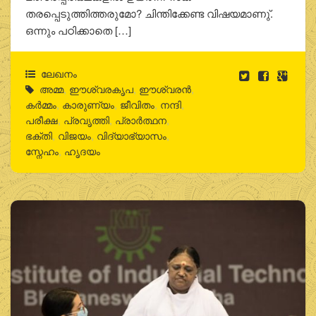
തരപ്പെടുത്തിത്തരുമോ? ചിന്തിക്കേണ്ട വിഷയമാണു്.
ഒന്നും പഠിക്കാതെ […]
ലേഖനം
അമ്മ
,
ഈശ്വരകൃപ
,
ഈശ്വരന്‍
,
കര്‍മ്മം
,
കാരുണ്യം
,
ജീവിതം
,
നന്ദി
,
പരീക്ഷ
,
പ്രവൃത്തി
,
പ്രാര്‍ത്ഥന
,
ഭക്തി
,
വിജയം
,
വിദ്യാഭ്യാസം
,
സ്നേഹം
,
ഹൃദയം