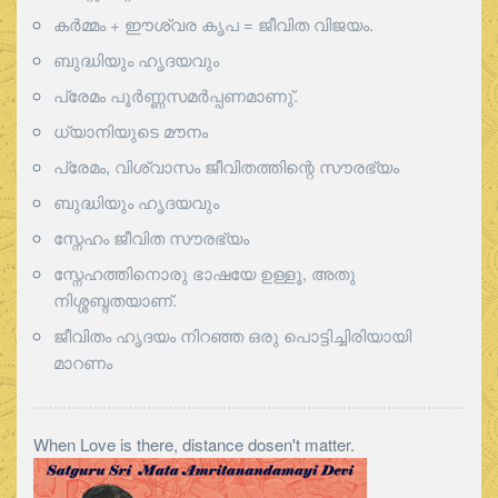
കർമ്മം + ഈശ്വര കൃപ = ജീവിത വിജയം.
ബുദ്ധിയും ഹൃദയവും
പ്രേമം പൂര്‍ണ്ണസമര്‍പ്പണമാണു്.
ധ്യാനിയുടെ മൗനം
പ്രേമം, വിശ്വാസം ജീവിതത്തിന്റെ സൗരഭ്യം
ബുദ്ധിയും ഹൃദയവും
സ്നേഹം ജീവിത സൗരഭ്യം
സ്നേഹത്തിനൊരു ഭാഷയേ ഉള്ളൂ, അതു
നിശ്ശബ്ദതയാണ്.
ജീവിതം ഹൃദയം നിറഞ്ഞ ഒരു പൊട്ടിച്ചിരിയായി
മാറണം
When Love is there, distance dosen't matter.