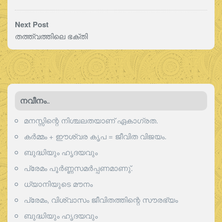
Next Post
തത്ത്വത്തിലെ ഭക്തി
നവീനം..
മനസ്സിന്റെ നിശ്ചലതയാണ് ഏകാഗ്രത.
കർമ്മം + ഈശ്വര കൃപ = ജീവിത വിജയം.
ബുദ്ധിയും ഹൃദയവും
പ്രേമം പൂര്‍ണ്ണസമര്‍പ്പണമാണു്.
ധ്യാനിയുടെ മൗനം
പ്രേമം, വിശ്വാസം ജീവിതത്തിന്റെ സൗരഭ്യം
ബുദ്ധിയും ഹൃദയവും