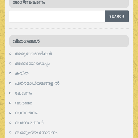
അന്വേഷണം
വിഭാഗങ്ങള്‍
അമൃതമൊഴികള്‍
അമ്മയോടൊപ്പം
കവിത
പത്രമാധ്യമങ്ങളില്‍
ലേഖനം
വാര്‍ത്ത
സനാതനം
സന്ദേശങ്ങൾ
സാമൂഹ്യ സേവനം