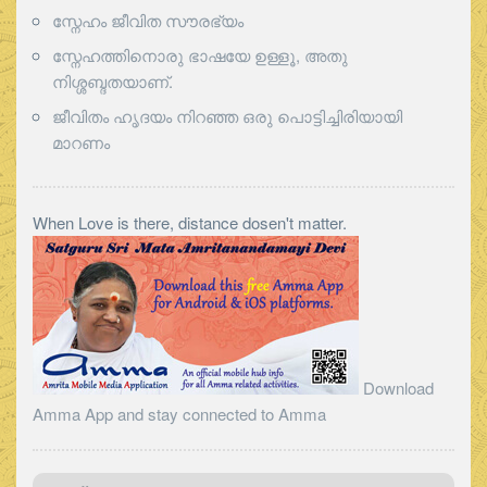
സ്നേഹം ജീവിത സൗരഭ്യം
സ്നേഹത്തിനൊരു ഭാഷയേ ഉള്ളൂ, അതു
നിശ്ശബ്ദതയാണ്.
ജീവിതം ഹൃദയം നിറഞ്ഞ ഒരു പൊട്ടിച്ചിരിയായി
മാറണം
When Love is there, distance dosen't matter.
Download
Amma App and stay connected to Amma