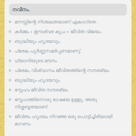
നവീനം..
മനസ്സിന്റെ നിശ്ചലതയാണ് ഏകാഗ്രത.
കർമ്മം + ഈശ്വര കൃപ = ജീവിത വിജയം.
ബുദ്ധിയും ഹൃദയവും
പ്രേമം പൂര്‍ണ്ണസമര്‍പ്പണമാണു്.
ധ്യാനിയുടെ മൗനം
പ്രേമം, വിശ്വാസം ജീവിതത്തിന്റെ സൗരഭ്യം
ബുദ്ധിയും ഹൃദയവും
സ്നേഹം ജീവിത സൗരഭ്യം
സ്നേഹത്തിനൊരു ഭാഷയേ ഉള്ളൂ, അതു
നിശ്ശബ്ദതയാണ്.
ജീവിതം ഹൃദയം നിറഞ്ഞ ഒരു പൊട്ടിച്ചിരിയായി
മാറണം