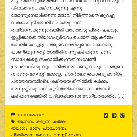
ഹൃദയാലിവുമായിരിക്കണം സേവനത്തിനുള്ള നമ്മുടെ
പ്രചോദനം. ക്ഷീണിക്കുന്നു എന്നു
തോന്നുമ്പോള്‍തന്നെ ജോലി നിര്‍ത്താതെ കുറച്ചു
സമയംകൂടി ജോലി ചെയ്യുവാന്‍
തയ്യാറാകുന്നുവെങ്കില്‍ യാതൊരു പ്രതിഫലവും
ഇച്ഛിക്കാതെ ത്യാഗപൂര്‍വ്വം ചെയ്ത ആ കര്‍മ്മം
ജോലിയോടുള്ള നമ്മുടെ സമര്‍പ്പണത്തെയാണു
കാണിക്കുന്നതു്. അതില്‍നിന്നു ലഭിക്കുന്ന പണം
സാധുക്കളെ സഹായിക്കുന്നതിനുവേണ്ടി
ഉപയോഗിക്കുന്നുവെങ്കില്‍ അതാണു നമ്മുടെ കരുണ
നിറഞ്ഞ മനസ്സു്. മക്കളേ, പ്രാര്‍ത്ഥനകൊണ്ടു മാത്രം
പ്രയോജനമില്ല. ശരിയായ രീതിയില്‍ കര്‍മ്മം
അനുഷ്ഠിക്കുവാന്‍ കൂടി തയ്യാറാകണം. ജോലി
ലഭിക്കണമെങ്കില്‍ വിദ്യാഭ്യാസയോഗ്യതമാത്രം […]
സന്ദേശങ്ങൾ
ആനന്ദം
,
കരുണ
,
കർമ്മം
,
ത്യാഗം
,
ദാനം
,
പ്രചോദനം
,
പ്രാർത്ഥന
,
ബോധം
,
മനസ്സ്
,
വേദന
,