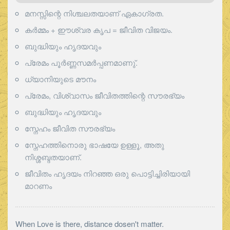
മനസ്സിന്റെ നിശ്ചലതയാണ് ഏകാഗ്രത.
കർമ്മം + ഈശ്വര കൃപ = ജീവിത വിജയം.
ബുദ്ധിയും ഹൃദയവും
പ്രേമം പൂര്‍ണ്ണസമര്‍പ്പണമാണു്.
ധ്യാനിയുടെ മൗനം
പ്രേമം, വിശ്വാസം ജീവിതത്തിന്റെ സൗരഭ്യം
ബുദ്ധിയും ഹൃദയവും
സ്നേഹം ജീവിത സൗരഭ്യം
സ്നേഹത്തിനൊരു ഭാഷയേ ഉള്ളൂ, അതു
നിശ്ശബ്ദതയാണ്.
ജീവിതം ഹൃദയം നിറഞ്ഞ ഒരു പൊട്ടിച്ചിരിയായി
മാറണം
When Love is there, distance dosen't matter.