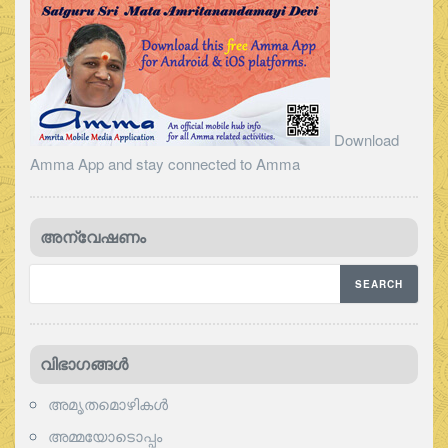
Download
Amma App and stay connected to Amma
അന്വേഷണം
വിഭാഗങ്ങള്‍
അമൃതമൊഴികള്‍
അമ്മയോടൊപ്പം