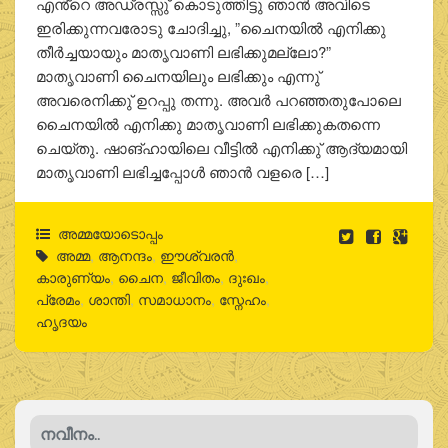
എൻ്റെ അഡ്രസ്സു് കൊടുത്തിട്ടു ഞാൻ അവിടെ
ഇരിക്കുന്നവരോടു ചോദിച്ചു, ”ചൈനയിൽ എനിക്കു
തീർച്ചയായും മാതൃവാണി ലഭിക്കുമല്ലോ?”
മാതൃവാണി ചൈനയിലും ലഭിക്കും എന്നു്
അവരെനിക്കു് ഉറപ്പു തന്നു. അവർ പറഞ്ഞതുപോലെ
ചൈനയിൽ എനിക്കു മാതൃവാണി ലഭിക്കുകതന്നെ
ചെയ്തു. ഷാങ്ഹായിലെ വീട്ടിൽ എനിക്കു് ആദ്യമായി
മാതൃവാണി ലഭിച്ചപ്പോൾ ഞാൻ വളരെ […]
അമ്മയോടൊപ്പം
അമ്മ
,
ആനന്ദം
,
ഈശ്വരന്‍
,
കാരുണ്യം
,
ചൈന
,
ജീവിതം
,
ദുഃഖം
,
പ്രേമം
,
ശാന്തി
,
സമാധാനം
,
സ്നേഹം
,
ഹൃദയം
നവീനം..