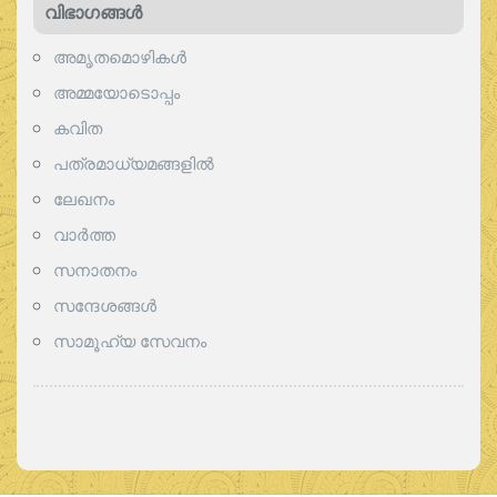
വിഭാഗങ്ങള്‍
അമൃതമൊഴികള്‍
അമ്മയോടൊപ്പം
കവിത
പത്രമാധ്യമങ്ങളില്‍
ലേഖനം
വാര്‍ത്ത
സനാതനം
സന്ദേശങ്ങൾ
സാമൂഹ്യ സേവനം