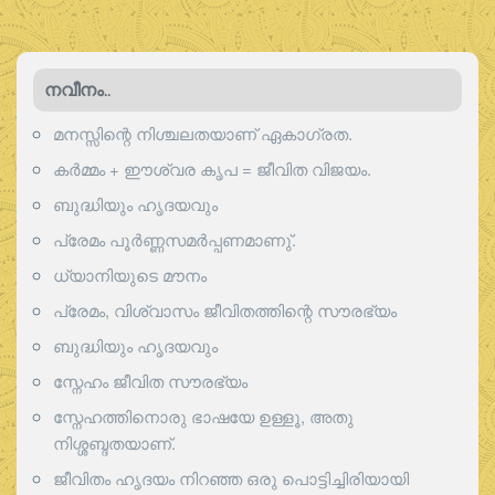
നവീനം..
മനസ്സിന്റെ നിശ്ചലതയാണ് ഏകാഗ്രത.
കർമ്മം + ഈശ്വര കൃപ = ജീവിത വിജയം.
ബുദ്ധിയും ഹൃദയവും
പ്രേമം പൂര്‍ണ്ണസമര്‍പ്പണമാണു്.
ധ്യാനിയുടെ മൗനം
പ്രേമം, വിശ്വാസം ജീവിതത്തിന്റെ സൗരഭ്യം
ബുദ്ധിയും ഹൃദയവും
സ്നേഹം ജീവിത സൗരഭ്യം
സ്നേഹത്തിനൊരു ഭാഷയേ ഉള്ളൂ, അതു
നിശ്ശബ്ദതയാണ്.
ജീവിതം ഹൃദയം നിറഞ്ഞ ഒരു പൊട്ടിച്ചിരിയായി