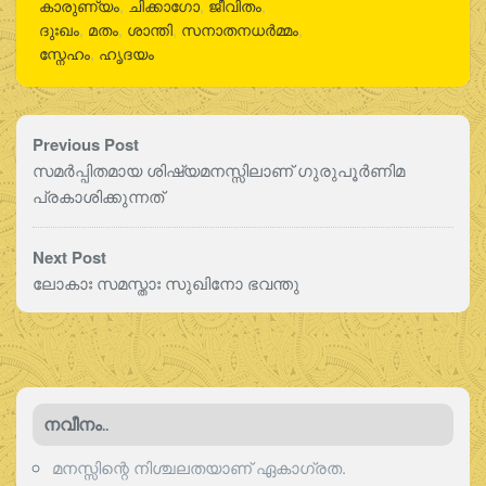
കാരുണ്യം
,
ചിക്കാഗോ
,
ജീവിതം
,
ദുഃഖം
,
മതം
,
ശാന്തി
,
സനാതനധര്‍മ്മം
,
സ്നേഹം
,
ഹൃദയം
Previous Post
സമർപ്പിതമായ ശിഷ്യമനസ്സിലാണ് ഗുരുപൂർണിമ
പ്രകാശിക്കുന്നത്
Next Post
ലോകാഃ സമസ്താഃ സുഖിനോ ഭവന്തു
നവീനം..
മനസ്സിന്റെ നിശ്ചലതയാണ് ഏകാഗ്രത.