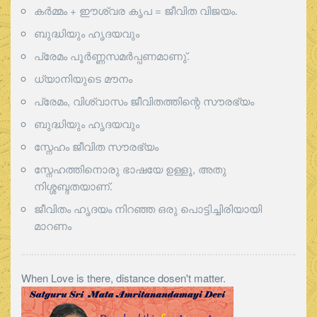
കർമ്മം + ഈശ്വര കൃപ = ജീവിത വിജയം.
ബുദ്ധിയും ഹൃദയവും
പ്രേമം പൂര്‍ണ്ണസമര്‍പ്പണമാണു്.
ധ്യാനിയുടെ മൗനം
പ്രേമം, വിശ്വാസം ജീവിതത്തിന്റെ സൗരഭ്യം
ബുദ്ധിയും ഹൃദയവും
സ്നേഹം ജീവിത സൗരഭ്യം
സ്നേഹത്തിനൊരു ഭാഷയേ ഉള്ളൂ, അതു
നിശ്ശബ്ദതയാണ്.
ജീവിതം ഹൃദയം നിറഞ്ഞ ഒരു പൊട്ടിച്ചിരിയായി
മാറണം
When Love is there, distance dosen't matter.