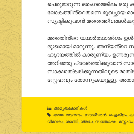
പെരുമാറുന്ന ഒരംഗമെങ്കിലം ഒരു 
ലോകത്തിൻ്റെതന്നെ മുഖച്ഛായ മാറ്
സൃഷ്ടിക്കുവാന്‍ മതതത്ത്വങ്ങള്‍ക്
മതത്തിൻ്റെ യഥാര്‍ത്ഥാദര്‍ശം ഉള്
ദുഃഖമായി മാറുന്നു. അന്യൻ്റെ 
ഹൃദയത്തില്‍ കാരുണ്യം ഉണരുന്നു;
അറിഞ്ഞു പ്രവര്‍ത്തിക്കുവാന്‍ 
സാക്ഷാത്കരിക്കുന്നതിലൂടെ മാത്ര
സ്നേഹവും തോന്നുകയുള്ളൂ. അതാ
അമൃതമൊഴികള്‍
അമ്മ
,
ആനന്ദം
,
ഈശ്വരന്‍
,
ഐക്യം
,
ക
വിവേകം
,
ശാന്തി
,
ശ്രദ്ധ
,
സന്തോഷം
,
സ്നേഹം