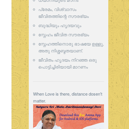
പ്രേമം, വിശ്വാസം
ജീവിതത്തിന്റെ സൗരഭ്യം
ബുദ്ധിയും ഹൃദയവും
സ്നേഹം ജീവിത സൗരഭ്യം
സ്നേഹത്തിനൊരു ഭാഷയേ ഉള്ളൂ,
അതു നിശ്ശബ്ദതയാണ്.
ജീവിതം ഹൃദയം നിറഞ്ഞ ഒരു
പൊട്ടിച്ചിരിയായി മാറണം
When Love is there, distance dosen't
matter.