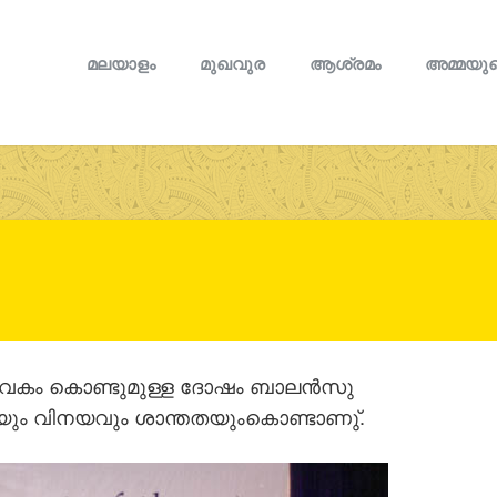
മലയാളം
മുഖവുര
ആശ്രമം
അമ്മയുട
േകം കൊണ്ടുമുള്ള ദോഷം ബാലന്‍സു
ഷമയും വിനയവും ശാന്തതയുംകൊണ്ടാണു്.