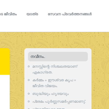
െ ജീവിതം
യാത്ര
സേവന പ്രവര്‍ത്തനങ്ങള്‍
നവീനം..
മനസ്സിന്റെ നിശ്ചലതയാണ്
ഏകാഗ്രത.
കർമ്മം + ഈശ്വര കൃപ =
ജീവിത വിജയം.
ബുദ്ധിയും ഹൃദയവും
പ്രേമം പൂര്‍ണ്ണസമര്‍പ്പണമാണു്.
ധ്യാനിയുടെ മൗനം