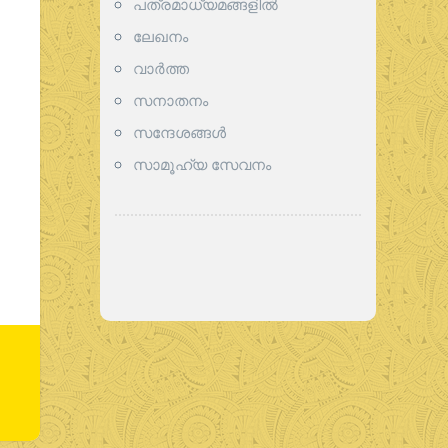
പത്രമാധ്യമങ്ങളില്‍
ലേഖനം
വാര്‍ത്ത
സനാതനം
സന്ദേശങ്ങൾ
സാമൂഹ്യ സേവനം