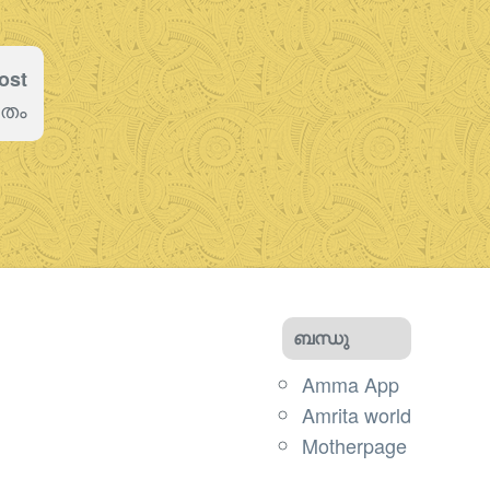
ost
ിതം
ബന്ധു
Amma App
Amrita world
Motherpage