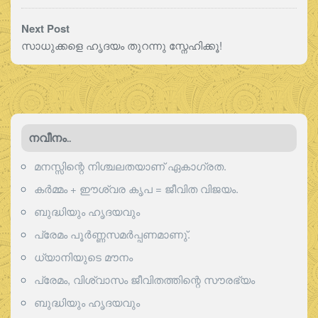
Next Post
സാധുക്കളെ ഹൃദയം തുറന്നു സ്നേഹിക്കൂ!
നവീനം..
മനസ്സിന്റെ നിശ്ചലതയാണ് ഏകാഗ്രത.
കർമ്മം + ഈശ്വര കൃപ = ജീവിത വിജയം.
ബുദ്ധിയും ഹൃദയവും
പ്രേമം പൂര്‍ണ്ണസമര്‍പ്പണമാണു്.
ധ്യാനിയുടെ മൗനം
പ്രേമം, വിശ്വാസം ജീവിതത്തിന്റെ സൗരഭ്യം
ബുദ്ധിയും ഹൃദയവും