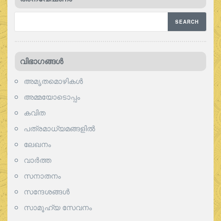
വിഭാഗങ്ങള്‍
അമൃതമൊഴികള്‍
അമ്മയോടൊപ്പം
കവിത
പത്രമാധ്യമങ്ങളില്‍
ലേഖനം
വാര്‍ത്ത
സനാതനം
സന്ദേശങ്ങൾ
സാമൂഹ്യ സേവനം