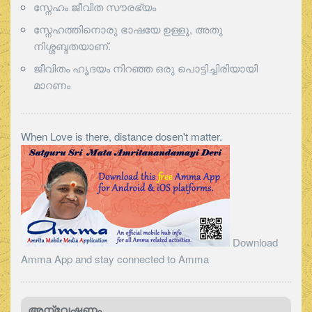
സ്നേഹം ജീവിത സൗരഭ്യം
സ്നേഹത്തിനൊരു ഭാഷയേ ഉള്ളൂ, അതു
നിശ്ശബ്ദതയാണ്.
ജീവിതം ഹൃദയം നിറഞ്ഞ ഒരു പൊട്ടിച്ചിരിയായി
മാറണം
When Love is there, distance dosen't matter.
Download
Amma App and stay connected to Amma
അന്വേഷണം