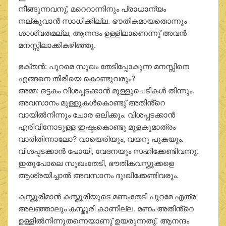
നീങ്ങുന്നവനു്, മറെറാന്നിനും പ്രാധാന്യം
നല്കുവാൻ സാധിക്കില്ല. ഭൗതികമായതൊന്നും
ശാശ്വതമല്ല, ആനന്ദം ഉള്ളിലാണെന്നു് അവൻ
മനസ്സിലാക്കികഴിഞ്ഞു.
ഭക്തൻ: പുറമെ സുഖം തേടിപ്പോകുന്ന മനസ്സിനെ
എങ്ങനെ തിരിയെ കൊണ്ടുവരും?
അമ്മ: ഒട്ടകം വിശപ്പടക്കാൻ മുള്ളുചെടികൾ തിന്നും.
അവസാനം മുള്ളുകൾകൊണ്ടു് അതിൻ്റെ
വായിൽനിന്നും ചോര ഒലിക്കും. വിശപ്പടക്കാൻ
എരിവിനോടുള്ള ഇഷ്ടംകൊണ്ടു മുളകുമാത്രം
വാരിതിന്നാലോ? വായെരിയും, വയറു പുകയും.
വിശപ്പടക്കാൻ പോയി, വേദനയും സഹിക്കേണ്ടിവന്നു.
ഇതുപോലെ സുഖംതേടി, ഭൗതികവസ്തുക്കളെ
ആശ്രയിച്ചാൽ അവസാനം ദുഃഖിക്കേണ്ടിവരും.
കസ്തൂരിമാൻ കസ്തൂരിയുടെ മണംതേടി പുറമേ എത്ര
അലഞ്ഞാലും കസ്തൂരി കാണില്ല. മണം അതിൻ്റെ
ഉള്ളിൽനിന്നുതന്നെയാണു് ഉയരുന്നതു്. ആനന്ദം