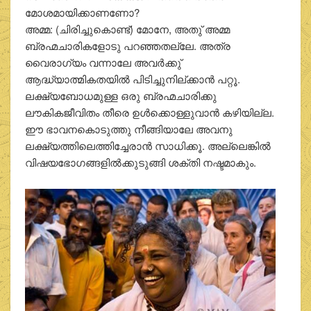
മോശമായിക്കാണണോ?
അമ്മ: (ചിരിച്ചുകൊണ്ട്) മോനേ, അതു് അമ്മ
ബ്രഹ്മചാരികളോടു പറഞ്ഞതല്ലേ. അത്ര
വൈരാഗ്യം വന്നാലേ അവർക്കു്
ആദ്ധ്യാത്മികതയിൽ പിടിച്ചുനില്ക്കാൻ പറ്റൂ.
ലക്ഷ്യബോധമുള്ള ഒരു ബ്രഹ്മചാരിക്കു
ലൗകികജീവിതം തീരെ ഉൾക്കൊള്ളുവാൻ കഴിയില്ല.
ഈ ഭാവനകൊടുത്തു നീങ്ങിയാലേ അവനു
ലക്ഷ്യത്തിലെത്തിച്ചേരാൻ സാധിക്കൂ. അല്ലെങ്കിൽ
വിഷയഭോഗങ്ങളിൽക്കുടുങ്ങി ശക്തി നഷ്ടമാകും.