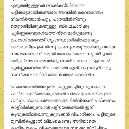
എടുത്തിട്ടുള്ളവർ ലൗകികജീവിതത്തെ
പട്ടിക്കാട്ടമായിക്കണ്ടാലേ അവരിൽ വൈരാഗ്യം
നിലനിർത്താൻ പറ്റൂ, പാതയിൽനിന്നും
തെറ്റാതിരിക്കുകയുള്ളു. ബ്രഹ്മചാരിക്കു
പൂർണ്ണവൈരാഗ്യത്തിൻ്റെ മാർഗ്ഗമാണു്
ഉപദേശിക്കേണ്ടത്. ഗൃഹസ്ഥാശ്രമിമക്കളിലും
വൈരാഗ്യം ഉണർന്നു കാണുന്നതു് അമ്മക്കു വലിയ
സന്തോഷമാണ്. ആ ജ്വാല കെടാതെ സൂക്ഷിച്ചാൽ
മതി, ക്രമേണ അവർക്കു ലക്ഷ്യം നേടാം. എന്നാൽ
പൂർണ്ണവൈരാഗ്യം വരാതെ എല്ലാം ഇട്ടെറിഞ്ഞു
സന്ന്യാസത്തിനിറങ്ങാൻ അമ്മ പറയില്ല.
ഹിമാലയത്തിൽപ്പോയി കണ്ണുമടച്ചിരുന്നു മോക്ഷം
മാത്രം ലക്ഷ്യമാക്കുന്നതല്ല അമ്മ ഉപദേശിക്കുന്ന
മാർഗ്ഗം. സാഹചര്യത്തെ അതിജീവിക്കാൻ പഠിക്കണം.
കാട്ടിലിരിക്കുമ്പോൾ പട്ടിയെക്കണ്ടാൽ ഇനി
കൂവുകയില്ലെന്നു കുറുക്കൻ വിചാരിക്കും. പട്ടിയുടെ
മുമ്പിൽപ്പെട്ടാൽ ശീലംകൊണ്ടു് അറിയാതെ
കൂവിപ്പോകും. വിഷയങ്ങളുടെ നടുക്കു ജീവിച്ചിട്ടും