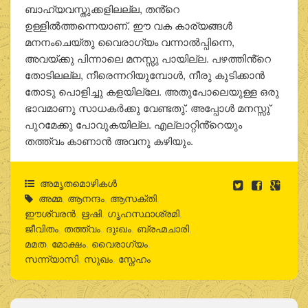
ബാഹ്യവസ്തുക്കളിലല്ല, തൻ്റെ
ഉള്ളിൽത്തന്നെയാണ്. ഈ വക കാര്യങ്ങൾ
മനനംചെയ്തു വൈരാഗ്യം വന്നാൽപ്പിന്നെ,
അവയ്ക്കു പിന്നാലെ മനസ്സു പായില്ല. പഴത്തിൻ്റെ
തോടിലല്ല, നീരെന്നറിയുമ്പോൾ, നീരു കുടിക്കാൻ
തോടു പൊളിച്ചു കളയില്ലേ. അതുപോലെയുള്ള ഒരു
ഭാവമാണു സാധകർക്കു വേണ്ടതു്. അപ്പോൾ മനസ്സു്
പുറമേക്കു പോവുകയില്ല. എല്ലാറ്റിൻ്റെയും
തത്ത്വം കാണാൻ അവനു കഴിയും.
അമൃതമൊഴികള്‍
അമ്മ
,
ആനന്ദം
,
ആസക്തി
,
ഈശ്വരന്‍
,
ഋഷി
,
ഗൃഹസ്ഥാശ്രമി
,
ജീവിതം
,
തത്ത്വം
,
ദുഃഖം
,
ബ്രഹ്മചാരി
,
മമത
,
മോക്ഷം
,
വൈരാഗ്യം
,
സന്ന്യാസി
,
സുഖം
,
സ്നേഹം