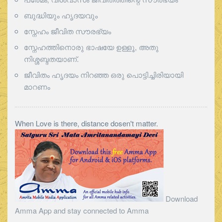
ബുദ്ധിയും ഹൃദയവും
സ്നേഹം ജീവിത സൗരഭ്യം
സ്നേഹത്തിനൊരു ഭാഷയേ ഉള്ളൂ, അതു
നിശ്ശബ്ദതയാണ്.
ജീവിതം ഹൃദയം നിറഞ്ഞ ഒരു പൊട്ടിച്ചിരിയായി
മാറണം
When Love is there, distance dosen't matter.
Download
Amma App and stay connected to Amma