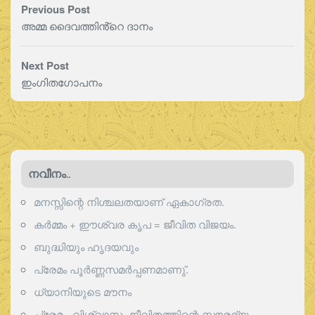
Previous Post
അമ്മ ദൈവത്തിൻ്റെ ദാനം
Next Post
ഇംഗിതഗോപനം
നവീനം..
മനസ്സിന്റെ നിശ്ചലതയാണ് ഏകാഗ്രത.
കർമ്മം + ഈശ്വര കൃപ = ജീവിത വിജയം.
ബുദ്ധിയും ഹൃദയവും
പ്രേമം പൂര്‍ണ്ണസമര്‍പ്പണമാണു്.
ധ്യാനിയുടെ മൗനം
പ്രേമം, വിശ്വാസം ജീവിതത്തിന്റെ സൗരഭ്യം