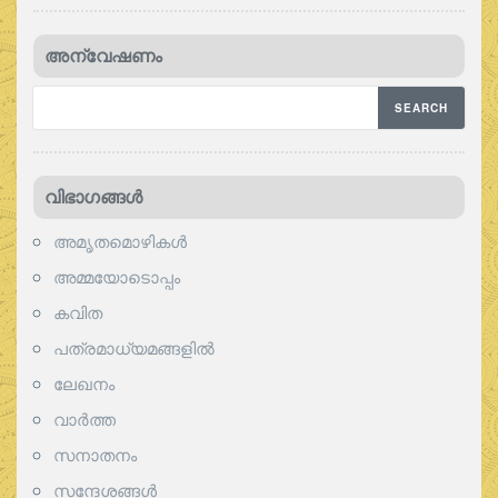
അന്വേഷണം
വിഭാഗങ്ങള്‍
അമൃതമൊഴികള്‍
അമ്മയോടൊപ്പം
കവിത
പത്രമാധ്യമങ്ങളില്‍
ലേഖനം
വാര്‍ത്ത
സനാതനം
സന്ദേശങ്ങൾ