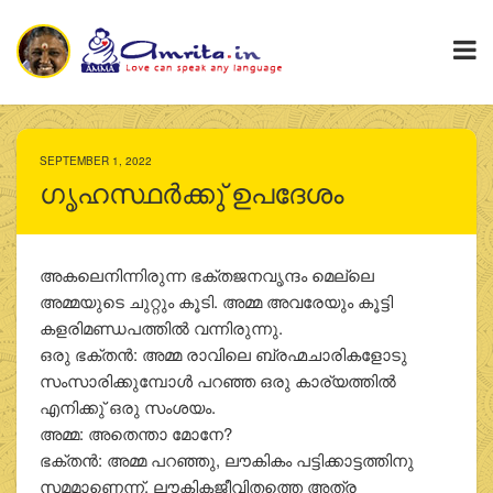
SEPTEMBER 1, 2022
ഗൃഹസ്ഥർക്കു് ഉപദേശം
അകലെനിന്നിരുന്ന ഭക്തജനവൃന്ദം മെല്ലെ
അമ്മയുടെ ചുറ്റും കൂടി. അമ്മ അവരേയും കൂട്ടി
കളരിമണ്ഡപത്തിൽ വന്നിരുന്നു.
ഒരു ഭക്തൻ: അമ്മ രാവിലെ ബ്രഹ്മചാരികളോടു
സംസാരിക്കുമ്പോൾ പറഞ്ഞ ഒരു കാര്യത്തിൽ
എനിക്കു് ഒരു സംശയം.
അമ്മ: അതെന്താ മോനേ?
ഭക്തൻ: അമ്മ പറഞ്ഞു, ലൗകികം പട്ടിക്കാട്ടത്തിനു
സമമാണെന്ന്. ലൗകികജീവിതത്തെ അത്ര