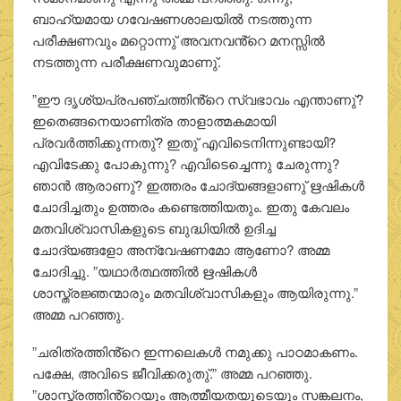
ബാഹ്യമായ ഗവേഷണശാലയിൽ നടത്തുന്ന
പരീക്ഷണവും മറ്റൊന്നു് അവനവൻ്റെ മനസ്സിൽ
നടത്തുന്ന പരീക്ഷണവുമാണു്.
”ഈ ദൃശ്യപ്രപഞ്ചത്തിൻ്റെ സ്വഭാവം എന്താണു്?
ഇതെങ്ങനെയാണിത്ര താളാത്മകമായി
പ്രവർത്തിക്കുന്നതു്? ഇതു് എവിടെനിന്നുണ്ടായി?
എവിടേക്കു പോകുന്നു? എവിടെച്ചെന്നു ചേരുന്നു?
ഞാൻ ആരാണു്? ഇത്തരം ചോദ്യങ്ങളാണു് ഋഷികൾ
ചോദിച്ചതും ഉത്തരം കണ്ടെത്തിയതും. ഇതു കേവലം
മതവിശ്വാസികളുടെ ബുദ്ധിയിൽ ഉദിച്ച
ചോദ്യങ്ങളോ അന്വേഷണമോ ആണോ? അമ്മ
ചോദിച്ചു. ”യഥാർത്ഥത്തിൽ ഋഷികൾ
ശാസ്ത്രജ്ഞന്മാരും മതവിശ്വാസികളും ആയിരുന്നു.”
അമ്മ പറഞ്ഞു.
”ചരിത്രത്തിൻ്റെ ഇന്നലെകൾ നമുക്കു പാഠമാകണം.
പക്ഷേ, അവിടെ ജീവിക്കരുതു്.” അമ്മ പറഞ്ഞു.
”ശാസ്ത്രത്തിൻ്റെയും ആത്മീയതയുടെയും സങ്കലനം,