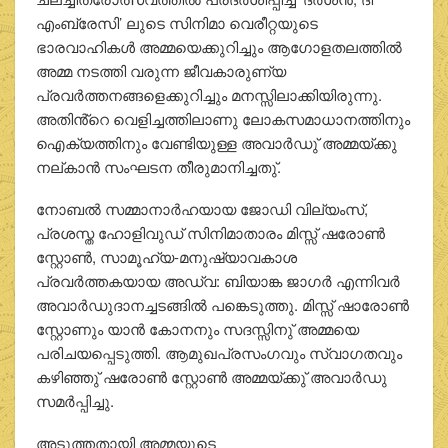
എംബ്രേസി’ ലുടെ സിനിമാ വെരീറ്റയുടെ
ഭാരവാഹികൾ അമ്മയെക്കുറിച്ചും ആഗോളതലത്തിൽ
അമ്മ നടത്തി വരുന്ന ജീവകാരുണ്യ
പ്രവർത്തനങ്ങളെക്കുറിച്ചും മനസ്സിലാക്കിയിരുന്നു.
അതിൻ്റെ വെളിച്ചത്തിലാണു ലോകസമാധാനത്തിനും
ഐക്യത്തിനും വേണ്ടിയുള്ള അവാർഡു് അമ്മയ്ക്കു
നല്കാൻ സംഘടന തീരുമാനിച്ചതു്.
നോബൽ സമ്മാനാർഹയായ ജോഡി വില്യംസ്,
പ്രശസ്ത ഹോളിവുഡ് സിനിമാതാരം മിസ്സ് ഷരോൺ
സ്റ്റോൺ, സാമൂഹ്യ-മനുഷ്യാവകാശ
പ്രവർത്തകയായ അഡ്വ: ബിയാങ്ക ജാഗർ എന്നിവർ
അവാർഡുദാനച്ചടങ്ങിൽ പങ്കെടുത്തു. മിസ്സ് ഷാരോൺ
സ്റ്റോണും യാൻ കോനനും സദസ്സിനു് അമ്മയെ
പരിചയപ്പെടുത്തി. ആമുഖപ്രസംഗവും സ്വാഗതവും
കഴിഞ്ഞു് ഷരോൺ സ്റ്റോൺ അമ്മയ്ക്കു് അവാർഡു
സമർപ്പിച്ചു.
അടുത്തതായി അമ്മയുടെ