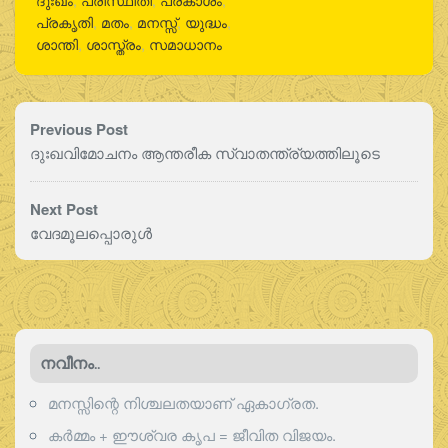
ദുഃഖം
,
പരിസ്ഥിതി
,
പ്രകാശം
,
പ്രകൃതി
,
മതം
,
മനസ്സ്
,
യുദ്ധം
,
ശാന്തി
,
ശാസ്ത്രം
,
സമാധാനം
Previous Post
ദുഃഖവിമോചനം ആന്തരീക സ്വാതന്ത്ര്യത്തിലൂടെ
Next Post
വേദമൂലപ്പൊരുള്‍
നവീനം..
മനസ്സിന്റെ നിശ്ചലതയാണ് ഏകാഗ്രത.
കർമ്മം + ഈശ്വര കൃപ = ജീവിത വിജയം.