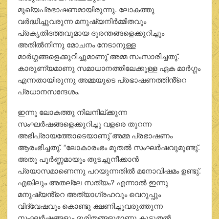
മുഖ്യപ്രഭാഷണമായിരുന്നു. ലോകത്തു
വർദ്ധിച്ചുവരുന്ന മനുഷ്യനിർമ്മിതവും
പ്രകൃതിദത്തവുമായ ദുരന്തങ്ങളെക്കുറിച്ചും
അതിൽനിന്നു മോചനം നേടാനുള്ള
മാർഗ്ഗങ്ങളെക്കുറിച്ചുമാണു് അമ്മ സംസാരിച്ചതു്.
കാരുണ്യമാണു സമാധാനത്തിലേക്കുള്ള ഏക മാർഗ്ഗം
എന്നതായിരുന്നു അമ്മയുടെ പ്രഭാഷണത്തിൻ്റെ
പ്രധാനസന്ദേശം.
ഇന്നു ലോകത്തു നിലനില്ക്കുന്ന
സംഘർഷങ്ങളെക്കുറിച്ചു വളരെ തുറന്ന
അഭിപ്രായത്തോടെയാണു് അമ്മ പ്രഭാഷണം
ആരംഭിച്ചതു്. ”ലോകാരംഭം മുതൽ സംഘർഷവുമുണ്ടു്.
അതു പൂർണ്ണമായും തുടച്ചുനീക്കാൻ
പ്രയാസമാണെന്നു പറയുന്നതിൽ മനോവിഷമം ഉണ്ടു്.
എങ്കിലും അതല്ലേ സത്യം? എന്നാൽ ഇന്നു
മനുഷ്യൻ്റെ അത്യാഗ്രഹവും വെറുപ്പും
വിദ്വേഷവും കൊണ്ടു ക്ഷണിച്ചുവരുത്തുന്ന
സംഘർഷങ്ങളും ദുരിതങ്ങളുമാണു കൂടുതൽ.