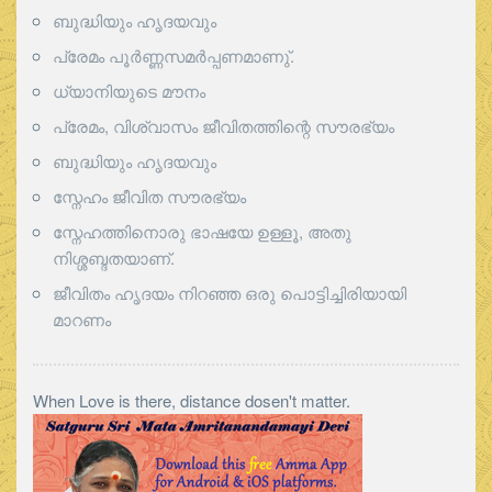
ബുദ്ധിയും ഹൃദയവും
പ്രേമം പൂര്‍ണ്ണസമര്‍പ്പണമാണു്.
ധ്യാനിയുടെ മൗനം
പ്രേമം, വിശ്വാസം ജീവിതത്തിന്റെ സൗരഭ്യം
ബുദ്ധിയും ഹൃദയവും
സ്നേഹം ജീവിത സൗരഭ്യം
സ്നേഹത്തിനൊരു ഭാഷയേ ഉള്ളൂ, അതു
നിശ്ശബ്ദതയാണ്.
ജീവിതം ഹൃദയം നിറഞ്ഞ ഒരു പൊട്ടിച്ചിരിയായി
മാറണം
When Love is there, distance dosen't matter.