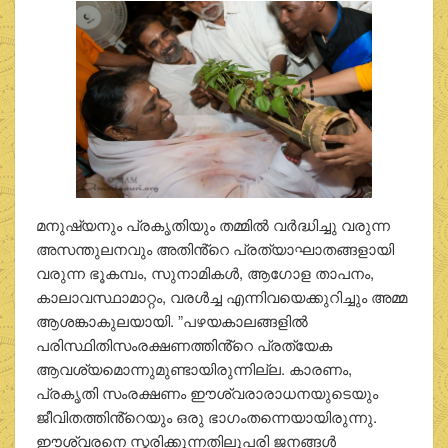
മനുഷ്യനും പ്രകൃതിയും തമ്മിൽ വർദ്ധിച്ചു വരുന്ന
അസന്തുലനവും അതിൻ്റെ പ്രത്യാഘാതങ്ങളായി
വരുന്ന ഭൂകമ്പം, സുനാമികൾ, ആഗോള താപനം,
കാലാവസ്ഥാമാറ്റം, വരൾച്ച എന്നിവയെക്കുറിച്ചും അമ്മ
ആശങ്കാകുലയായി. ”പഴയകാലങ്ങളിൽ
പരിസ്ഥിതിസംരക്ഷണത്തിൻ്റെ പ്രത്യേക
ആവശ്യമൊന്നുമുണ്ടായിരുന്നില്ല. കാരണം,
പ്രകൃതി സംരക്ഷണം ഈശ്വരാരാധനയുടെയും
ജീവിതത്തിൻ്റെയും ഒരു ഭാഗംതന്നെയായിരുന്നു.
ഈശ്വരനെ സ്മരിക്കുന്നതിലുപരി ജനങ്ങൾ