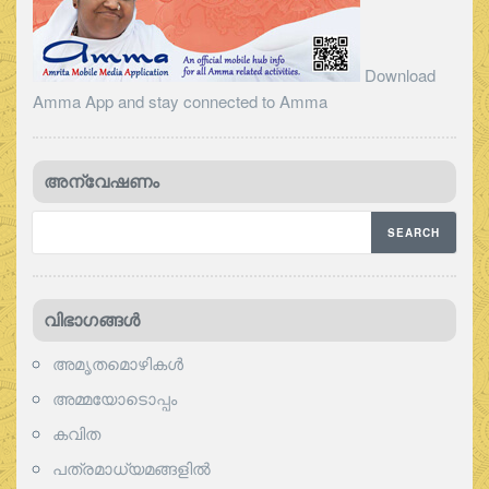
Download
Amma App and stay connected to Amma
അന്വേഷണം
വിഭാഗങ്ങള്‍
അമൃതമൊഴികള്‍
അമ്മയോടൊപ്പം
കവിത
പത്രമാധ്യമങ്ങളില്‍