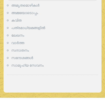
അമൃതമൊഴികള്‍
അമ്മയോടൊപ്പം
കവിത
പത്രമാധ്യമങ്ങളില്‍
ലേഖനം
വാര്‍ത്ത
സനാതനം
സന്ദേശങ്ങൾ
സാമൂഹ്യ സേവനം