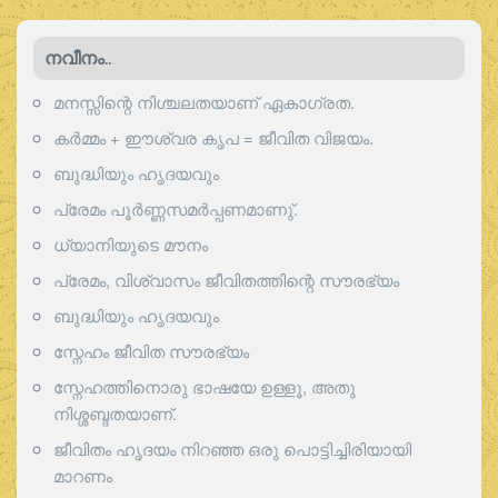
നവീനം..
മനസ്സിന്റെ നിശ്ചലതയാണ് ഏകാഗ്രത.
കർമ്മം + ഈശ്വര കൃപ = ജീവിത വിജയം.
ബുദ്ധിയും ഹൃദയവും
പ്രേമം പൂര്‍ണ്ണസമര്‍പ്പണമാണു്.
ധ്യാനിയുടെ മൗനം
പ്രേമം, വിശ്വാസം ജീവിതത്തിന്റെ സൗരഭ്യം
ബുദ്ധിയും ഹൃദയവും
സ്നേഹം ജീവിത സൗരഭ്യം
സ്നേഹത്തിനൊരു ഭാഷയേ ഉള്ളൂ, അതു
നിശ്ശബ്ദതയാണ്.
ജീവിതം ഹൃദയം നിറഞ്ഞ ഒരു പൊട്ടിച്ചിരിയായി
മാറണം