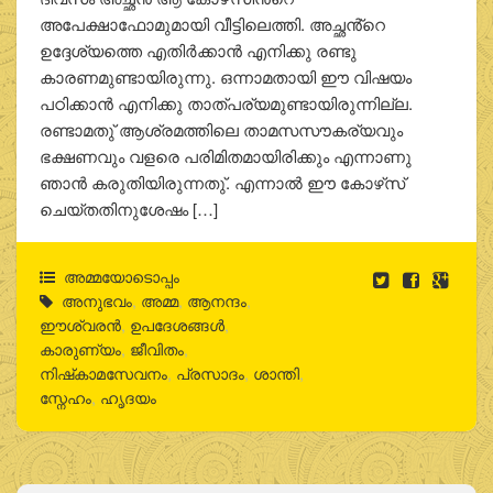
അപേക്ഷാഫോമുമായി വീട്ടിലെത്തി. അച്ഛൻ്റെ
ഉദ്ദേശ്യത്തെ എതിര്‍ക്കാന്‍ എനിക്കു രണ്ടു
കാരണമുണ്ടായിരുന്നു. ഒന്നാമതായി ഈ വിഷയം
പഠിക്കാന്‍ എനിക്കു താത്പര്യമുണ്ടായിരുന്നില്ല.
രണ്ടാമതു് ആശ്രമത്തിലെ താമസസൗകര്യവും
ഭക്ഷണവും വളരെ പരിമിതമായിരിക്കും എന്നാണു
ഞാന്‍ കരുതിയിരുന്നതു്. എന്നാല്‍ ഈ കോഴ്‌സ്
ചെയ്തതിനുശേഷം […]
അമ്മയോടൊപ്പം
അനുഭവം
,
അമ്മ
,
ആനന്ദം
,
ഈശ്വരന്‍
,
ഉപദേശങ്ങള്‍
,
കാരുണ്യം
,
ജീവിതം
,
നിഷ്‌കാമസേവനം
,
പ്രസാദം
,
ശാന്തി
,
സ്നേഹം
,
ഹൃദയം