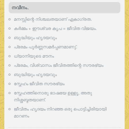
നവീനം..
മനസ്സിന്റെ നിശ്ചലതയാണ് ഏകാഗ്രത.
കർമ്മം + ഈശ്വര കൃപ = ജീവിത വിജയം.
ബുദ്ധിയും ഹൃദയവും
പ്രേമം പൂര്‍ണ്ണസമര്‍പ്പണമാണു്.
ധ്യാനിയുടെ മൗനം
പ്രേമം, വിശ്വാസം ജീവിതത്തിന്റെ സൗരഭ്യം
ബുദ്ധിയും ഹൃദയവും
സ്നേഹം ജീവിത സൗരഭ്യം
സ്നേഹത്തിനൊരു ഭാഷയേ ഉള്ളൂ, അതു
നിശ്ശബ്ദതയാണ്.
ജീവിതം ഹൃദയം നിറഞ്ഞ ഒരു പൊട്ടിച്ചിരിയായി
മാറണം