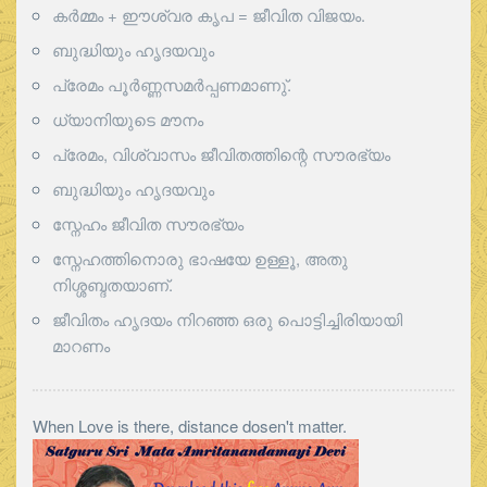
കർമ്മം + ഈശ്വര കൃപ = ജീവിത വിജയം.
ബുദ്ധിയും ഹൃദയവും
പ്രേമം പൂര്‍ണ്ണസമര്‍പ്പണമാണു്.
ധ്യാനിയുടെ മൗനം
പ്രേമം, വിശ്വാസം ജീവിതത്തിന്റെ സൗരഭ്യം
ബുദ്ധിയും ഹൃദയവും
സ്നേഹം ജീവിത സൗരഭ്യം
സ്നേഹത്തിനൊരു ഭാഷയേ ഉള്ളൂ, അതു
നിശ്ശബ്ദതയാണ്.
ജീവിതം ഹൃദയം നിറഞ്ഞ ഒരു പൊട്ടിച്ചിരിയായി
മാറണം
When Love is there, distance dosen't matter.