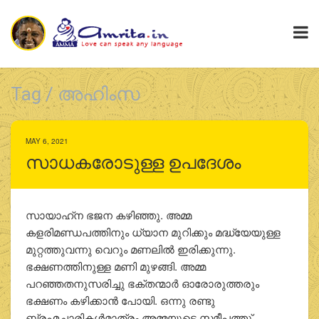
Tag / അഹിംസ
MAY 6, 2021
സാധകരോടുള്ള ഉപദേശം
സായാഹ്‌ന ഭജന കഴിഞ്ഞു. അമ്മ
കളരിമണ്ഡപത്തിനും ധ്യാന മുറിക്കും മദ്ധ്യേയുള്ള
മുറ്റത്തുവന്നു വെറും മണലിൽ ഇരിക്കുന്നു.
ഭക്ഷണത്തിനുള്ള മണി മുഴങ്ങി. അമ്മ
പറഞ്ഞതനുസരിച്ചു ഭക്തന്മാർ ഓരോരുത്തരും
ഭക്ഷണം കഴിക്കാൻ പോയി. ഒന്നു രണ്ടു
ബ്രഹ്മചാരികൾമാത്രം അമ്മയുടെ സമീപത്തു്