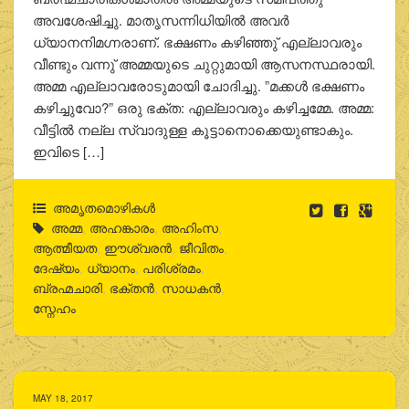
അവശേഷിച്ചു. മാതൃസന്നിധിയിൽ അവർ
ധ്യാനനിമഗ്നരാണ്. ഭക്ഷണം കഴിഞ്ഞു് എല്ലാവരും
വീണ്ടും വന്നു് അമ്മയുടെ ചുറ്റുമായി ആസനസ്ഥരായി.
അമ്മ എല്ലാവരോടുമായി ചോദിച്ചു. ”മക്കൾ ഭക്ഷണം
കഴിച്ചുവോ?” ഒരു ഭക്ത: എല്ലാവരും കഴിച്ചമ്മേ. അമ്മ:
വീട്ടിൽ നല്ല സ്വാദുള്ള കൂട്ടാനൊക്കെയുണ്ടാകും.
ഇവിടെ […]
അമൃതമൊഴികള്‍
അമ്മ
,
അഹങ്കാരം
,
അഹിംസ
,
ആത്മീയത
,
ഈശ്വരന്‍
,
ജീവിതം
,
ദേഷ്യം
,
ധ്യാനം
,
പരിശ്രമം
,
ബ്രഹ്മചാരി
,
ഭക്തന്‍
,
സാധകന്‍
,
സ്നേഹം
MAY 18, 2017