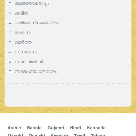
അമ്മയോടൊപ്പം
കവിത
പത്രമാധ്യമങ്ങളില്‍
ലേഖനം
വാര്‍ത്ത
സനാതനം
സന്ദേശങ്ങൾ
സാമൂഹ്യ സേവനം
Arabic
Bangla
Gujarati
Hindi
Kannada
Marathi
Punjabi
Sanskrit
Tamil
Telugu