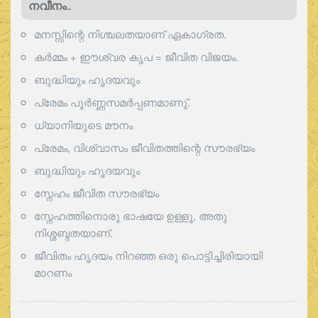
നവീനം..
മനസ്സിന്റെ നിശ്ചലതയാണ് ഏകാഗ്രത.
കർമ്മം + ഈശ്വര കൃപ = ജീവിത വിജയം.
ബുദ്ധിയും ഹൃദയവും
പ്രേമം പൂര്‍ണ്ണസമര്‍പ്പണമാണു്.
ധ്യാനിയുടെ മൗനം
പ്രേമം, വിശ്വാസം ജീവിതത്തിന്റെ സൗരഭ്യം
ബുദ്ധിയും ഹൃദയവും
സ്നേഹം ജീവിത സൗരഭ്യം
സ്നേഹത്തിനൊരു ഭാഷയേ ഉള്ളൂ, അതു
നിശ്ശബ്ദതയാണ്.
ജീവിതം ഹൃദയം നിറഞ്ഞ ഒരു പൊട്ടിച്ചിരിയായി
മാറണം