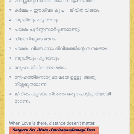
മനസ്സിന്റെ നിശ്ചലതയാണ് ഏകാഗ്രത.
കർമ്മം + ഈശ്വര കൃപ = ജീവിത വിജയം.
ബുദ്ധിയും ഹൃദയവും
പ്രേമം പൂര്‍ണ്ണസമര്‍പ്പണമാണു്.
ധ്യാനിയുടെ മൗനം
പ്രേമം, വിശ്വാസം ജീവിതത്തിന്റെ സൗരഭ്യം
ബുദ്ധിയും ഹൃദയവും
സ്നേഹം ജീവിത സൗരഭ്യം
സ്നേഹത്തിനൊരു ഭാഷയേ ഉള്ളൂ, അതു
നിശ്ശബ്ദതയാണ്.
ജീവിതം ഹൃദയം നിറഞ്ഞ ഒരു പൊട്ടിച്ചിരിയായി
മാറണം
When Love is there, distance dosen't matter.