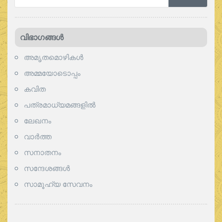
വിഭാഗങ്ങള്‍
അമൃതമൊഴികള്‍
അമ്മയോടൊപ്പം
കവിത
പത്രമാധ്യമങ്ങളില്‍
ലേഖനം
വാര്‍ത്ത
സനാതനം
സന്ദേശങ്ങൾ
സാമൂഹ്യ സേവനം