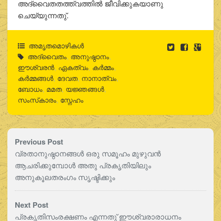
അദ്വൈതതത്ത്വത്തില്‍ ജീവിക്കുകയാണു
ചെയ്യുന്നതു്.
അമൃതമൊഴികള്‍
അദ്വൈതം
,
അനുഷ്ഠാനം
,
ഈശ്വരന്‍
,
ഏകത്വം
,
കര്‍മ്മം
,
കര്‍മ്മങ്ങള്‍
,
ദേവത
,
നാനാത്വം
,
ബോധം
,
മമത
,
യജ്ഞങ്ങൾ
,
സംസ്‌കാരം
,
സ്നേഹം
Previous Post
വ്രതാനുഷ്ഠാനങ്ങള്‍ ഒരു സമൂഹം മുഴുവന്‍
ആചരിക്കുമ്പോള്‍ അതു പ്രകൃതിയിലും
അനുകൂലതരംഗം സൃഷ്ടിക്കും
Next Post
പ്രകൃതിസംരക്ഷണം എന്നതു് ഈശ്വരാരാധനം