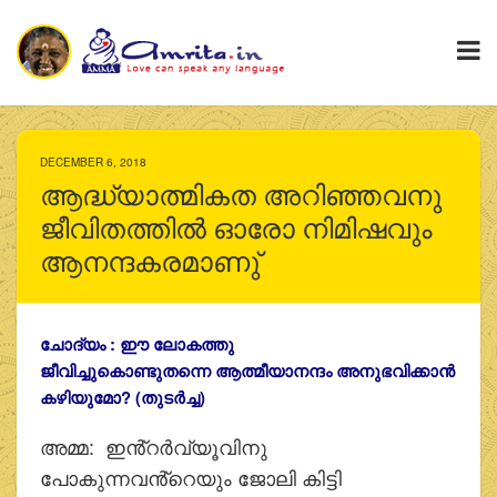
DECEMBER 6, 2018
ആദ്ധ്യാത്മികത അറിഞ്ഞവനു
ജീവിതത്തില്‍ ഓരോ നിമിഷവും
ആനന്ദകരമാണു്
ചോദ്യം : ഈ ലോകത്തു
ജീവിച്ചുകൊണ്ടുതന്നെ ആത്മീയാനന്ദം അനുഭവിക്കാന്‍
കഴിയുമോ? (തുടർച്ച)
അമ്മ: ഇൻ്റര്‍വ്യൂവിനു
പോകുന്നവൻ്റെയും ജോലി കിട്ടി