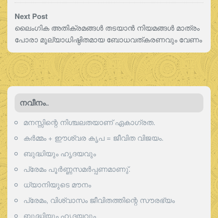
Next Post
ലൈംഗിക അതിക്രമങ്ങൾ തടയാൻ നിയമങ്ങൾ മാത്രം
പോരാ മൂല്യാധിഷ്ഠിതമായ ബോധവത്കരണവും വേണം
നവീനം..
മനസ്സിന്റെ നിശ്ചലതയാണ് ഏകാഗ്രത.
കർമ്മം + ഈശ്വര കൃപ = ജീവിത വിജയം.
ബുദ്ധിയും ഹൃദയവും
പ്രേമം പൂര്‍ണ്ണസമര്‍പ്പണമാണു്.
ധ്യാനിയുടെ മൗനം
പ്രേമം, വിശ്വാസം ജീവിതത്തിന്റെ സൗരഭ്യം
ബുദ്ധിയും ഹൃദയവും