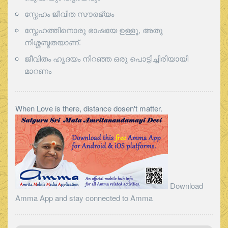
സ്നേഹം ജീവിത സൗരഭ്യം
സ്നേഹത്തിനൊരു ഭാഷയേ ഉള്ളൂ, അതു
നിശ്ശബ്ദതയാണ്.
ജീവിതം ഹൃദയം നിറഞ്ഞ ഒരു പൊട്ടിച്ചിരിയായി
മാറണം
When Love is there, distance dosen't matter.
Download
Amma App and stay connected to Amma