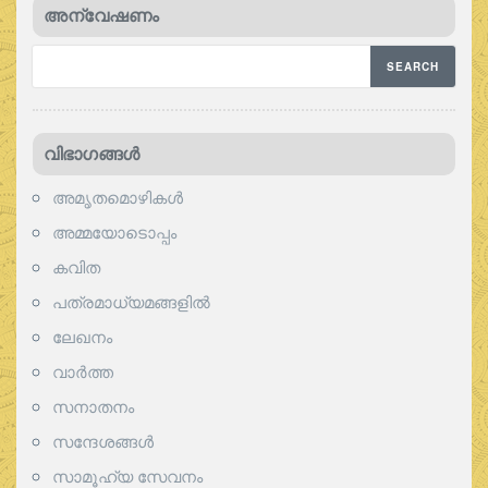
അന്വേഷണം
വിഭാഗങ്ങള്‍
അമൃതമൊഴികള്‍
അമ്മയോടൊപ്പം
കവിത
പത്രമാധ്യമങ്ങളില്‍
ലേഖനം
വാര്‍ത്ത
സനാതനം
സന്ദേശങ്ങൾ
സാമൂഹ്യ സേവനം