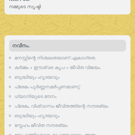
നമ്മുടെ സൃഷ്ടി
നവീനം..
മനസ്സിന്റെ നിശ്ചലതയാണ് ഏകാഗ്രത.
കർമ്മം + ഈശ്വര കൃപ = ജീവിത വിജയം.
ബുദ്ധിയും ഹൃദയവും
പ്രേമം പൂര്‍ണ്ണസമര്‍പ്പണമാണു്.
ധ്യാനിയുടെ മൗനം
പ്രേമം, വിശ്വാസം ജീവിതത്തിന്റെ സൗരഭ്യം
ബുദ്ധിയും ഹൃദയവും
സ്നേഹം ജീവിത സൗരഭ്യം
സ്നേഹത്തിനൊരു ഭാഷയേ ഉള്ളൂ, അതു