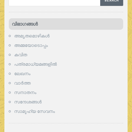
വിഭാഗങ്ങള്‍
അമൃതമൊഴികള്‍
അമ്മയോടൊപ്പം
കവിത
പത്രമാധ്യമങ്ങളില്‍
ലേഖനം
വാര്‍ത്ത
സനാതനം
സന്ദേശങ്ങൾ
സാമൂഹ്യ സേവനം