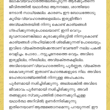
ലോകവ്യവഹാരത്തിലേർപ്പെടുന്ന ആർക്കുംതന്നെ
ജീവിതത്തിൽ യഥാർത്ഥ ആനന്ദമോ, ശാന്തിയോ
നേടാൻ സാധ്യമല്ല. കാരണം ഈ ബോധത്തോടു
കൂടിയ വ്യവഹാരങ്ങളെല്ലാം ഇരുളിൻ്റെ
അവ്യക്തതയിൽ നിന്നു കൊണ്ട് കാര്യങ്ങൾ
ഗ്രഹിക്കുന്നതുപോലെയാണ്. ഇനി വെറും
മൂഢനാണെങ്കിലോ കൂരാക്കൂരിരുട്ടിൽ നിന്നുകൊണ്ട്
കാര്യങ്ങൾ ഗ്രഹിയ്ക്കാൻ ശ്രമിക്കുന്നത് പോലെയും.
ഇവിടെ വ്യക്തതയ്ക്കെന്താണ് വേണ്ടത്? നല്ല പകൽ
വെളിച്ചം. പോരാ…നട്ടുച്ചനേരത്തെ വെട്ടം. അവിടെ
ഇരുളില്ല, നിഴലില്ല, അവ്യക്തതകളില്ല.
അവിടെയാണ് വ്യവഹാരത്തിനു പൂർണ്ണത, വ്യക്തത
കൈവരുന്നത്. ഇതാണ് മഹാത്മക്കളുടെ നില. അവിടെ
ദേഹതാദാത്മ്യത്തിൽ നിന്നുള്ള അഹംകാരം
പൂർണമായി നശിച്ചിരിക്കുന്നു. അല്ലെങ്കിൽ അവിടെ
ജീവഭാവം പൂർണമായി നശിച്ചിരിക്കുന്നു. അവർ
തങ്ങളുടെ സ്വരൂപത്തിൽ (തന്നെക്കുറിച്ചുള്ള
യഥാർത്ഥ അറിവിൽ) ഉണർന്നിരിക്കുന്നു
ഇതിനെയാണ് ആത്മജ്ഞാനമെന്നു പറയുന്നത്. ഈ