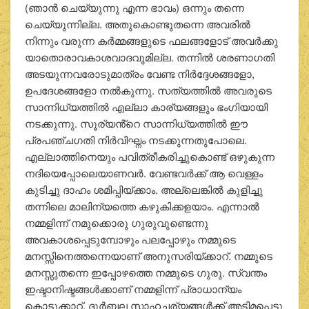
(ഞാൻ ചെയ്യുന്നു എന്ന ഭാവം) ഒന്നും തന്നെ
ചെയ്യുന്നില്ല. അതുകൊണ്ടുതന്നെ അവരിൽ
നിന്നും വരുന്ന കർമ്മങ്ങളുടെ ഫലങ്ങളോട് അവർക്കു
യാതൊരാവകാശവാദവുമില്ല. തന്നിൽ ശരണാഗതി
അടയുന്നവരോടുമാത്രം വേണ്ട നിർദ്ദേശങ്ങളോ,
ഉപദേശങ്ങളോ നൽകുന്നു. സത്യത്തിൽ അവരുടെ
സാന്നിധ്യത്തിൽ എല്ലാ കാര്യങ്ങളും ഭംഗിയായി
നടക്കുന്നു. സൂര്യൻ്റെ സാന്നിധ്യത്തിൽ ഈ
പ്രപഞ്ചഗതി നിർവിഘ്നം നടക്കുന്നതുപോലെ.
എല്ലാത്തിനെയും പവിത്രീകരിച്ചുകൊണ്ട് ഒഴുകുന്ന
നദിയെപ്പോലെയാണവർ. വേണ്ടവർക്ക് ആ വെള്ളം
കുടിച്ചു ദാഹം ശമിപ്പിയ്ക്കാം. അല്ലെങ്കിൽ കുളിച്ചു
തന്നിലെ മാലിന്യത്തെ കഴുകിക്കളയാം. എന്നാൽ
നമ്മളിന്ന് നമുക്കൊരു ഗുരുവുണ്ടെന്നു
അവകാശപ്പെടുമ്പോഴും പലപ്പോഴും നമ്മുടെ
മനസ്സിനെത്തന്നെയാണ് അനുസരിയ്ക്കാറ്. നമ്മുടെ
മനസ്സുതന്നെ ഇപ്പോഴത്തെ നമ്മുടെ ഗുരു. സ്വന്തം
ഇഷ്ടാനിഷ്ടങ്ങൾക്കാണ് നമ്മളിന്ന് പ്രാധാന്യം
കൊടുക്കാറ്. ദുർബല സാഹചര്യങ്ങൾക്ക് അടിമപ്പെട്ടു