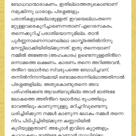
ബോധവാന്മാരാകണം. ഇതില്ലാത്തതുകൊണ്ടാണ്
നമുക്കിന്നു ധാരാളം പ്രശ്നങ്ങളും
പരാതികളുമെല്ലാമുള്ളത്. ഇവയെല്ലാംതന്നെ
മറ്റുള്ളവരെകുറിച്ചാണെന്നതാണ് ഏറെരസകരം.
തന്നെക്കുറിച്ച് പരാതിയൊന്നുമില്ല. താൻ
പൂർണ്ണനാണെന്നാണല്ലോ ശാസ്ത്രത്തിൽനിന്നു
മനസ്സിലാക്കിയിരിയ്ക്കുന്നത്. ഇതു തന്നെയാണ്
നമ്മിൽ അജ്ഞത (അഹംകാരം) ഉണ്ടെന്നുള്ളതിൻ്റെ
ഒന്നാമത്തെ ലക്ഷണം. കാരണം തന്നെ അറിഞ്ഞവൻ,
തൻ്റെ യഥാർത്ഥ സ്വരൂപത്തെ ബോധിച്ചവന്,
തന്നിൽനിന്നന്യമായി രണ്ടാമതൊന്നില്ലാത്തതിനാൽ
പ്രശ്നങ്ങളില്ല. അതുകൊണ്ടുതന്നെ അവ
പരിഹരിക്കേണ്ട ആവശ്യവുമില്ല അവർ മാത്രമേ
ലോകത്തെ അതിൻ്റെ യഥാർത്ഥ രൂപത്തിലും
ഭാവത്തിലും കാണുന്നുള്ളൂ. മറിച്ചറിവുണ്ടെന്നു
ധരിച്ചിരിക്കുന്ന നമ്മൾ കാണുന്ന ലോകം നമ്മൾ തന്നെ
നിറം പിടിപ്പിച്ചിരിയ്ക്കുന്ന കണ്ണാടിയിൽ
കുടിയുള്ളതാണ്. അപ്പോൾ ഇവിടെ കുറ്റങ്ങളും
കുറവുകളും മാത്രമേ കാണാൻ സാധിയ്ക്കു.