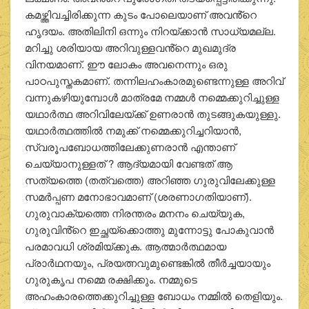
കമഴ്ത്തിവച്ചിരിക്കുന്ന കുടം പോലെയാണ് അവൻ്റെ
ഹൃദയം. അതിലിനി ഒന്നും നിറയ്ക്കാൻ സാധ്യമല്ല.
മറിച്ചു ശരിയായ അറിവുള്ളവൻ്റെ മുഖമുദ്ര
വിനയമാണ്. ഈ ലോകം അവനെന്നും ഒരു
പാഠപുസ്തകമാണ്. തന്നിലഹംകാരമുണ്ടെന്നുള്ള അറിവ്
വന്നുകഴിയുമ്പോൾ മാത്രമേ നമ്മൾ നമ്മെക്കുറിച്ചുള്ള
യഥാർത്ഥ അറിവിലേയ്ക്ക് ഉണരാൻ തുടങ്ങുകയുള്ളു.
യഥാർത്ഥത്തിൽ നമുക്ക് നമ്മെക്കുറിച്ചറിയാൻ,
സ്വരൂപബോധത്തിലേക്കുണരാൻ എന്താണ്
ചെയ്യാനുള്ളത് ? ആദ്യമായി വേണ്ടത് ആ
സത്യത്തെ (തത്വത്തെ) അറിഞ്ഞ ഗുരുവിലേക്കുള്ള
സമർപ്പണ മനോഭാവമാണ് (ശരണാഗതിയാണ്).
ഗുരുവാക്യത്തെ നിരന്തരം മനനം ചെയ്യുക,
ഗുരുവിൻ്റെ ഇച്ഛയ്ക്കൊത്തു മുന്നോട്ടു പോകുവാൻ
പരമാവധി ശ്രമിയ്ക്കുക. ആത്മാർത്ഥമായ
പ്രാർഥനയും, പ്രയത്നവുമുണ്ടെങ്കിൽ തീർച്ചയായും
ഗുരുകൃപ നമ്മെ രക്ഷിക്കും. നമ്മുടെ
അഹംകാരത്തെക്കുറിച്ചുള്ള ബോധം നമ്മിൽ തെളിയും.