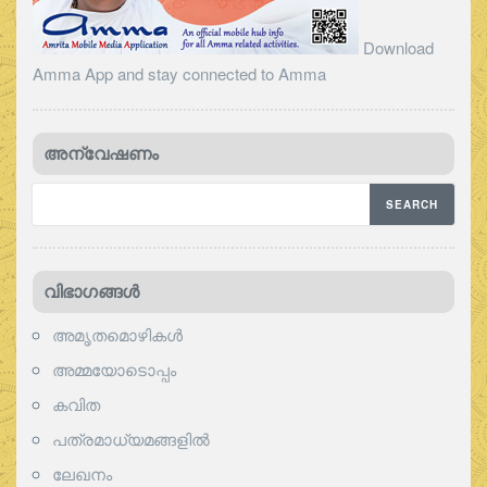
Download
Amma App and stay connected to Amma
അന്വേഷണം
വിഭാഗങ്ങള്‍
അമൃതമൊഴികള്‍
അമ്മയോടൊപ്പം
കവിത
പത്രമാധ്യമങ്ങളില്‍
ലേഖനം