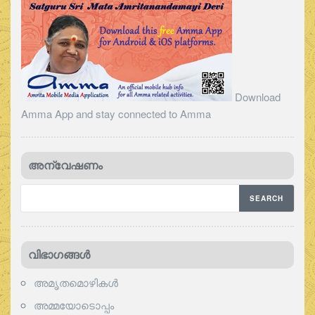
Download
Amma App and stay connected to Amma
അന്വേഷണം
വിഭാഗങ്ങള്‍
അമൃതമൊഴികള്‍
അമ്മയോടൊപ്പം