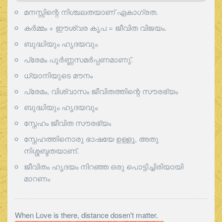
മനസ്സിന്റെ നിശ്ചലതയാണ് ഏകാഗ്രത.
കർമ്മം + ഈശ്വര കൃപ = ജീവിത വിജയം.
ബുദ്ധിയും ഹൃദയവും
പ്രേമം പൂര്‍ണ്ണസമര്‍പ്പണമാണു്.
ധ്യാനിയുടെ മൗനം
പ്രേമം, വിശ്വാസം ജീവിതത്തിന്റെ സൗരഭ്യം
ബുദ്ധിയും ഹൃദയവും
സ്നേഹം ജീവിത സൗരഭ്യം
സ്നേഹത്തിനൊരു ഭാഷയേ ഉള്ളൂ, അതു
നിശ്ശബ്ദതയാണ്.
ജീവിതം ഹൃദയം നിറഞ്ഞ ഒരു പൊട്ടിച്ചിരിയായി
മാറണം
When Love is there, distance dosen't matter.