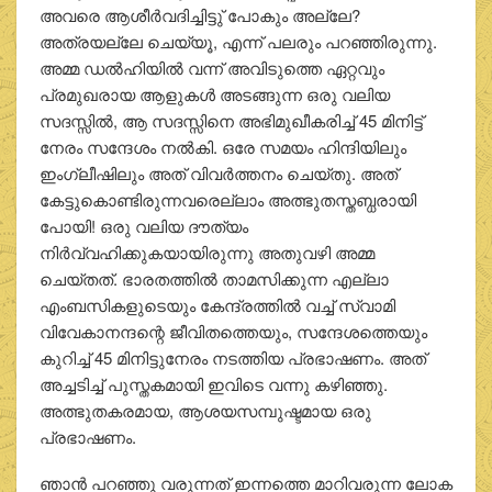
അവരെ ആശീര്‍വദിച്ചിട്ടു് പോകും അല്ലേ?
അത്രയല്ലേ ചെയ്യൂ, എന്ന് പലരും പറഞ്ഞിരുന്നു.
അമ്മ ഡല്‍ഹിയില്‍ വന്ന് അവിടുത്തെ ഏറ്റവും
പ്രമുഖരായ ആളുകള്‍ അടങ്ങുന്ന ഒരു വലിയ
സദസ്സില്‍, ആ സദസ്സിനെ അഭിമുഖീകരിച്ച് 45 മിനിട്ട്
നേരം സന്ദേശം നല്‍കി. ഒരേ സമയം ഹിന്ദിയിലും
ഇംഗ്ലീഷിലും അത് വിവര്‍ത്തനം ചെയ്തു. അത്
കേട്ടുകൊണ്ടിരുന്നവരെല്ലാം അത്ഭുതസ്തബ്ധരായി
പോയി! ഒരു വലിയ ദൗത്യം
നിര്‍വ്വഹിക്കുകയായിരുന്നു അതുവഴി അമ്മ
ചെയ്തത്. ഭാരതത്തില്‍ താമസിക്കുന്ന എല്ലാ
എംബസികളുടെയും കേന്ദ്രത്തില്‍ വച്ച് സ്വാമി
വിവേകാനന്ദന്റെ ജീവിതത്തെയും, സന്ദേശത്തെയും
കുറിച്ച് 45 മിനിട്ടുനേരം നടത്തിയ പ്രഭാഷണം. അത്
അച്ചടിച്ച് പുസ്തകമായി ഇവിടെ വന്നു കഴിഞ്ഞു.
അത്ഭുതകരമായ, ആശയസമ്പുഷ്ടമായ ഒരു
പ്രഭാഷണം.
ഞാന്‍ പറഞ്ഞു വരുന്നത് ഇന്നത്തെ മാറിവരുന്ന ലോക