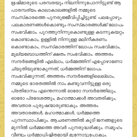
ഋഷിമാരുടെ പരമ്പരയും നിലനിന്നുപോന്നിട്ടുണ്ട് ആ
പാരമ്പര്യം കാലാകാലങ്ങളില്‍ നമ്മുടെ
സംസ്‌കാരത്തെ പുനരുജ്ജീവിപ്പിച്ചിട്ടുണ്ട്. പലപ്പോഴും
പലകാരണങ്ങള്‍കൊണ്ടും സംസ്‌കാരങ്ങള്‍ക്ക് ലോപം
സംഭവിക്കാം. പുറത്തുനിന്നുകൊണ്ടുള്ള കടന്നുകയറ്റം
കൊണ്ടാകാം, ഉള്ളില്‍ നിന്നുള്ള മലിനീകരണം
കൊണ്ടാകാം, സംസ്‌കാരത്തിന് ലോപം സംഭവിക്കാം,
മൂല്യബോധത്തിന് ക്ഷതം സംഭവിക്കാം. അത്തരം
സന്ദര്‍ഭങ്ങളില്‍ എല്ലാം, ധര്‍മ്മത്തിന് എപ്പോഴാണോ
ച്യുതിയുണ്ടാകുന്നത്, ധര്‍മ്മത്തിന് ലോപം
സംഭവിക്കുന്നത്, അത്തരം സന്ദര്‍ഭങ്ങളിലെല്ലാം,
നമ്മുടെ ഭാരതത്തില്‍ നാം കണ്ടുവന്നിട്ടുള്ള ഒരു
പ്രതിഭാസം എന്തെന്നാല്‍ ഓരോ സന്ദര്‍ഭത്തിലും,
ഓരോ പ്രദേശത്തും, മഹാത്മാക്കള്‍ അവതരിക്കും,
അവതാര പുരുഷന്മാരുണ്ടാകും. അത്തരം
അവതാരങ്ങള്‍, മഹാത്മാക്കള്‍, ധര്‍മ്മത്തെ
പുനഃസ്ഥാപിക്കും. ആചരണത്തില്‍ കൂടി ജനങ്ങളുടെ
മുന്നില്‍ ധര്‍മ്മത്തെ അവര്‍ പുനരുദ്ധരിക്കും. സമൂഹം
വീണ്ടും ധര്‍മ്മാധിഷ്ഠിതമായി മുന്നോട്ടുപോകും.