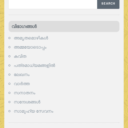
വിഭാഗങ്ങള്‍
അമൃതമൊഴികള്‍
അമ്മയോടൊപ്പം
കവിത
പത്രമാധ്യമങ്ങളില്‍
ലേഖനം
വാര്‍ത്ത
സനാതനം
സന്ദേശങ്ങൾ
സാമൂഹ്യ സേവനം