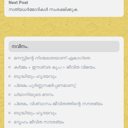
Next Post
സത്യധർമ്മാദികൾ സംരക്ഷിക്കുക
നവീനം..
മനസ്സിന്റെ നിശ്ചലതയാണ് ഏകാഗ്രത.
കർമ്മം + ഈശ്വര കൃപ = ജീവിത വിജയം.
ബുദ്ധിയും ഹൃദയവും
പ്രേമം പൂര്‍ണ്ണസമര്‍പ്പണമാണു്.
ധ്യാനിയുടെ മൗനം
പ്രേമം, വിശ്വാസം ജീവിതത്തിന്റെ സൗരഭ്യം
ബുദ്ധിയും ഹൃദയവും
സ്നേഹം ജീവിത സൗരഭ്യം