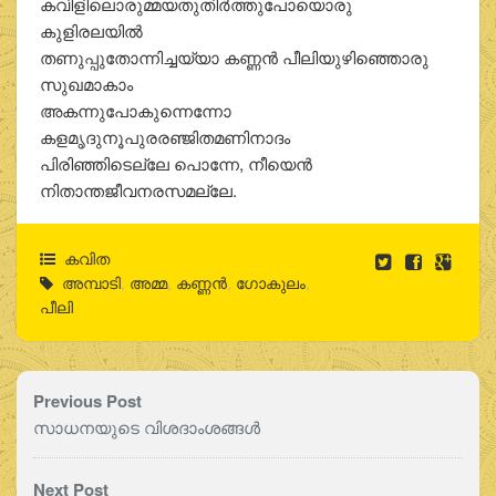
കവിളിലൊരുമ്മയതുതിര്‍ത്തുപോയൊരു
കുളിരലയില്‍
തണുപ്പുതോന്നിച്ചയ്യാ കണ്ണന്‍ പീലിയുഴിഞ്ഞൊരു
സുഖമാകാം
അകന്നുപോകുന്നെന്നോ
കളമൃദുനൂപുരരഞ്ജിതമണിനാദം
പിരിഞ്ഞിടെല്ലേ പൊന്നേ, നീയെന്‍
നിതാന്തജീവനരസമല്ലേ.
കവിത
അമ്പാടി
,
അമ്മ
,
കണ്ണന്‍
,
ഗോകുലം
,
പീലി
Previous Post
സാധനയുടെ വിശദാംശങ്ങൾ
Next Post