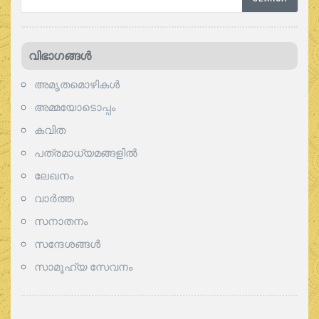
വിഭാഗങ്ങള്‍
അമൃതമൊഴികള്‍
അമ്മയോടൊപ്പം
കവിത
പത്രമാധ്യമങ്ങളില്‍
ലേഖനം
വാര്‍ത്ത
സനാതനം
സന്ദേശങ്ങൾ
സാമൂഹ്യ സേവനം