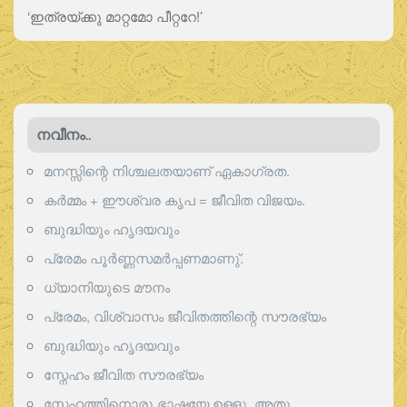
‘ഇത്രയ്ക്കു മാറ്റമോ പീറ്ററേ!’
നവീനം..
മനസ്സിന്റെ നിശ്ചലതയാണ് ഏകാഗ്രത.
കർമ്മം + ഈശ്വര കൃപ = ജീവിത വിജയം.
ബുദ്ധിയും ഹൃദയവും
പ്രേമം പൂര്‍ണ്ണസമര്‍പ്പണമാണു്.
ധ്യാനിയുടെ മൗനം
പ്രേമം, വിശ്വാസം ജീവിതത്തിന്റെ സൗരഭ്യം
ബുദ്ധിയും ഹൃദയവും
സ്നേഹം ജീവിത സൗരഭ്യം
സ്നേഹത്തിനൊരു ഭാഷയേ ഉള്ളൂ, അതു