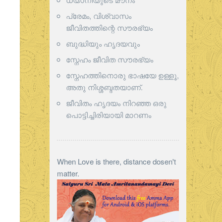
പ്രേമം, വിശ്വാസം
ജീവിതത്തിന്റെ സൗരഭ്യം
ബുദ്ധിയും ഹൃദയവും
സ്നേഹം ജീവിത സൗരഭ്യം
സ്നേഹത്തിനൊരു ഭാഷയേ ഉള്ളൂ,
അതു നിശ്ശബ്ദതയാണ്.
ജീവിതം ഹൃദയം നിറഞ്ഞ ഒരു
പൊട്ടിച്ചിരിയായി മാറണം
When Love is there, distance dosen't
matter.