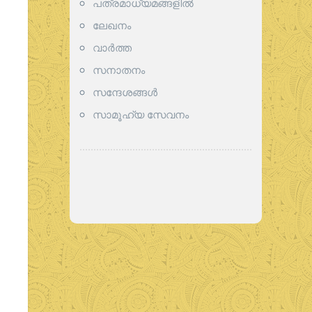
പത്രമാധ്യമങ്ങളില്‍
ലേഖനം
വാര്‍ത്ത
സനാതനം
സന്ദേശങ്ങൾ
സാമൂഹ്യ സേവനം