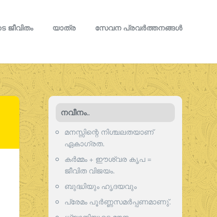
െ ജീവിതം
യാത്ര
സേവന പ്രവര്‍ത്തനങ്ങള്‍
നവീനം..
മനസ്സിന്റെ നിശ്ചലതയാണ്
ഏകാഗ്രത.
കർമ്മം + ഈശ്വര കൃപ =
ജീവിത വിജയം.
ബുദ്ധിയും ഹൃദയവും
പ്രേമം പൂര്‍ണ്ണസമര്‍പ്പണമാണു്.
ധ്യാനിയുടെ മൗനം