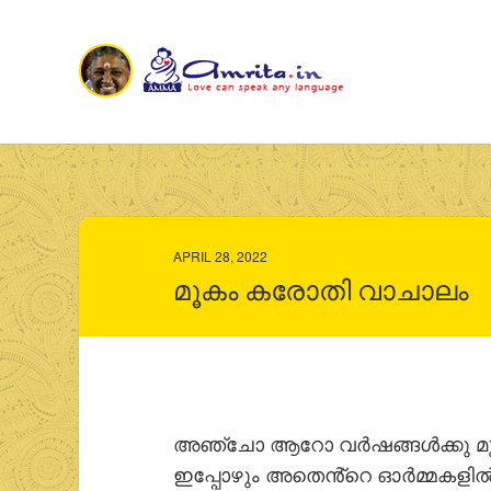
APRIL 28, 2022
മൂകം കരോതി വാചാലം
അഞ്ചോ ആറോ വര്‍ഷങ്ങള്‍ക്കു മു
ഇപ്പോഴും അതെൻ്റെ ഓര്‍മ്മകളില്