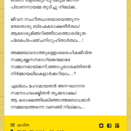
പ്രാണനായമ്മ തുടിച്ചു നിലേ്ക്ക,
ജീവന സംഗീതധാരയായെത്തുന്ന-
തേതൊരു ബ്രഹ്മകടാക്ഷതീര്‍ത്ഥം!
ആരോരുമിങ്ങറിഞ്ഞീടാത്തൊരദ്ഭുത-
പ്രേമപ്രപഞ്ചനിഗൂഹിതാര്‍ത്ഥം…!
അമ്മയോടൊത്തുള്ളൊരൈഹികജീവിത-
സമ്മുഗ്ദ്ധസൗഭാഗ്യജന്മമാരേ
സമ്മാനമായ്ക്കനി,ഞ്ഞാപ്പരാശക്തിതന്‍-
നിര്‍മ്മായലീലകളാര്‍ക്കറിയാം…?
എല്ലാം മഹാമായതന്‍ അനഘാനന്ദ-
സന്ദോഹലക്ഷ്മിതന്‍ തൃക്കടാക്ഷം!
ആ കടാക്ഷത്തിലലിഞ്ഞാത്മബോധമാര്‍-
ന്നമ്മയെത്തന്നെ വണങ്ങി നില്ക്കാം…
കവിത
അമ്മ
,
ആകാശം
,
ഓംകാരം
,