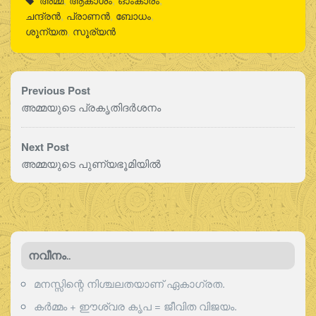
ചന്ദ്രൻ
,
പ്രാണന്‍
,
ബോധം
,
ശൂന്യത
,
സൂര്യന്‍
Previous Post
അമ്മയുടെ പ്രകൃതിദർശനം
Next Post
അമ്മയുടെ പുണ്യഭൂമിയിൽ
നവീനം..
മനസ്സിന്റെ നിശ്ചലതയാണ് ഏകാഗ്രത.
കർമ്മം + ഈശ്വര കൃപ = ജീവിത വിജയം.