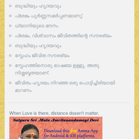
ബുദ്ധിയും ഹൃദയവും
പ്രേമം പൂര്‍ണ്ണസമര്‍പ്പണമാണു്.
ധ്യാനിയുടെ മൗനം
പ്രേമം, വിശ്വാസം ജീവിതത്തിന്റെ സൗരഭ്യം
ബുദ്ധിയും ഹൃദയവും
സ്നേഹം ജീവിത സൗരഭ്യം
സ്നേഹത്തിനൊരു ഭാഷയേ ഉള്ളൂ, അതു
നിശ്ശബ്ദതയാണ്.
ജീവിതം ഹൃദയം നിറഞ്ഞ ഒരു പൊട്ടിച്ചിരിയായി
മാറണം
When Love is there, distance dosen't matter.