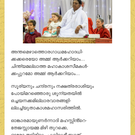
അന്തമെഴാത്തൊരഗാധമഹോദധി-
ക്കക്കരെയോ അമ്മ! ആര്‍ക്കറിയാം…
ചിന്ത്യമല്ലാത്ത മഹാകാശസീമകള്‍-
ക്കപ്പുറമോ അമ്മ! ആര്‍ക്കറിയാം…
സൂര്യനും ചന്ദ്രനും നക്ഷത്രരാശിയും
പോയിമറഞ്ഞൊരു ശൂന്യതയില്‍
ഒച്ചയനക്കമില്ലാരവാരങ്ങളി-
ല്ലച്ച്യുതാകാശമഹാസരിത്തില്‍.
ഓങ്കാരമായുണര്‍ന്നാദി മഹസ്സിൻ്റെ-
തേജസ്സായമ്മ മിഴി തുറക്കെ,
ഓരോ തളിരിലും പൂവിലുമീ ജഗത്-