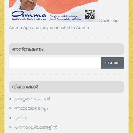
Download
Amma App and stay connected to Amma
അന്വേഷണം
വിഭാഗങ്ങള്‍
അമൃതമൊഴികള്‍
അമ്മയോടൊപ്പം
കവിത
പത്രമാധ്യമങ്ങളില്‍