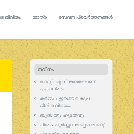
െ ജീവിതം
യാത്ര
സേവന പ്രവര്‍ത്തനങ്ങള്‍
നവീനം..
മനസ്സിന്റെ നിശ്ചലതയാണ്
ഏകാഗ്രത.
കർമ്മം + ഈശ്വര കൃപ =
ജീവിത വിജയം.
ബുദ്ധിയും ഹൃദയവും
പ്രേമം പൂര്‍ണ്ണസമര്‍പ്പണമാണു്.
ധ്യാനിയുടെ മൗനം