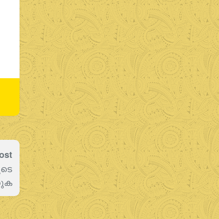
ost
ൂടെ
തുക