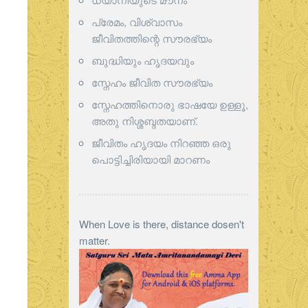
പ്രേമം, വിശ്വാസം
ജീവിതത്തിന്റെ സൗരഭ്യം
ബുദ്ധിയും ഹൃദയവും
സ്നേഹം ജീവിത സൗരഭ്യം
സ്നേഹത്തിനൊരു ഭാഷയേ ഉള്ളൂ,
അതു നിശ്ശബ്ദതയാണ്.
ജീവിതം ഹൃദയം നിറഞ്ഞ ഒരു
പൊട്ടിച്ചിരിയായി മാറണം
When Love is there, distance dosen't
matter.