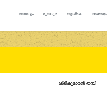
മലയാളം
മുഖവുര
ആശ്രമം
അമ്മയുട
ശ്രീകുമാരന്‍ തമ്പി