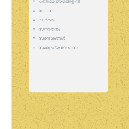
പത്രമാധ്യമങ്ങളില്‍
ലേഖനം
വാര്‍ത്ത
സനാതനം
സന്ദേശങ്ങൾ
സാമൂഹ്യ സേവനം