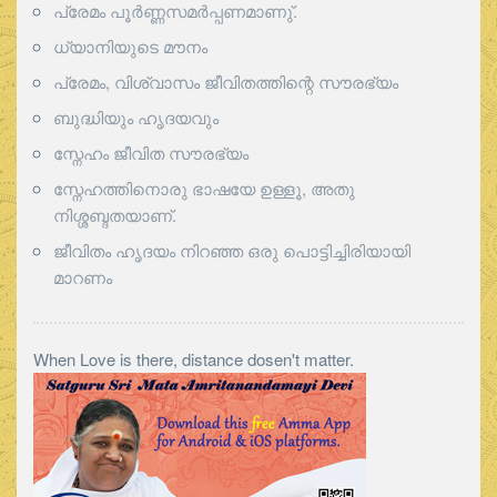
പ്രേമം പൂര്‍ണ്ണസമര്‍പ്പണമാണു്.
ധ്യാനിയുടെ മൗനം
പ്രേമം, വിശ്വാസം ജീവിതത്തിന്റെ സൗരഭ്യം
ബുദ്ധിയും ഹൃദയവും
സ്നേഹം ജീവിത സൗരഭ്യം
സ്നേഹത്തിനൊരു ഭാഷയേ ഉള്ളൂ, അതു
നിശ്ശബ്ദതയാണ്.
ജീവിതം ഹൃദയം നിറഞ്ഞ ഒരു പൊട്ടിച്ചിരിയായി
മാറണം
When Love is there, distance dosen't matter.