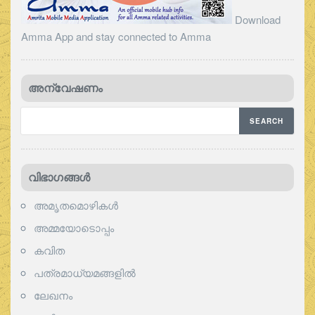
Download
Amma App and stay connected to Amma
അന്വേഷണം
വിഭാഗങ്ങള്‍
അമൃതമൊഴികള്‍
അമ്മയോടൊപ്പം
കവിത
പത്രമാധ്യമങ്ങളില്‍
ലേഖനം