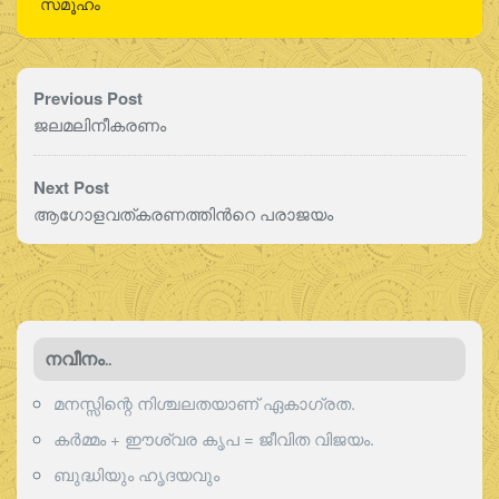
സമൂഹം
Previous Post
ജലമലിനീകരണം
Next Post
ആഗോളവത്കരണത്തിന്‍റെ പരാജയം
നവീനം..
മനസ്സിന്റെ നിശ്ചലതയാണ് ഏകാഗ്രത.
കർമ്മം + ഈശ്വര കൃപ = ജീവിത വിജയം.
ബുദ്ധിയും ഹൃദയവും