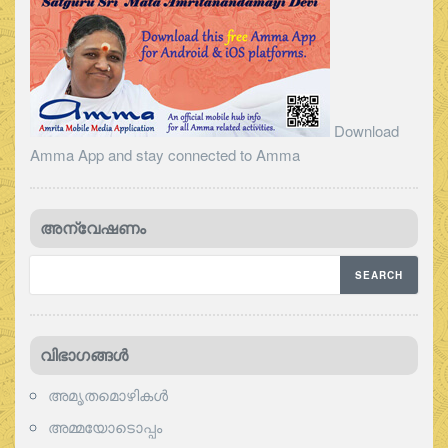
Download
Amma App and stay connected to Amma
അന്വേഷണം
വിഭാഗങ്ങള്‍
അമൃതമൊഴികള്‍
അമ്മയോടൊപ്പം