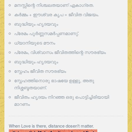
മനസ്സിന്റെ നിശ്ചലതയാണ് ഏകാഗ്രത.
കർമ്മം + ഈശ്വര കൃപ = ജീവിത വിജയം.
ബുദ്ധിയും ഹൃദയവും
പ്രേമം പൂര്‍ണ്ണസമര്‍പ്പണമാണു്.
ധ്യാനിയുടെ മൗനം
പ്രേമം, വിശ്വാസം ജീവിതത്തിന്റെ സൗരഭ്യം
ബുദ്ധിയും ഹൃദയവും
സ്നേഹം ജീവിത സൗരഭ്യം
സ്നേഹത്തിനൊരു ഭാഷയേ ഉള്ളൂ, അതു
നിശ്ശബ്ദതയാണ്.
ജീവിതം ഹൃദയം നിറഞ്ഞ ഒരു പൊട്ടിച്ചിരിയായി
മാറണം
When Love is there, distance dosen't matter.