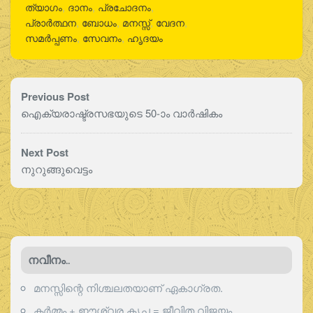
ത്യാഗം
,
ദാനം
,
പ്രചോദനം
,
പ്രാർത്ഥന
,
ബോധം
,
മനസ്സ്
,
വേദന
,
സമർപ്പണം
,
സേവനം
,
ഹൃദയം
Previous Post
ഐക്യരാഷ്ട്രസഭയുടെ 50-ാം വാര്‍ഷികം
Next Post
നുറുങ്ങുവെട്ടം
നവീനം..
മനസ്സിന്റെ നിശ്ചലതയാണ് ഏകാഗ്രത.
കർമ്മം + ഈശ്വര കൃപ = ജീവിത വിജയം.