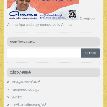
Download
Amma App and stay connected to Amma
അന്വേഷണം
വിഭാഗങ്ങള്‍
അമൃതമൊഴികള്‍
അമ്മയോടൊപ്പം
കവിത
പത്രമാധ്യമങ്ങളില്‍