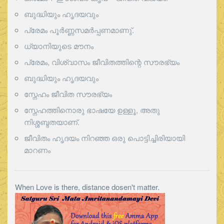
ബുദ്ധിയും ഹൃദയവും
പ്രേമം പൂര്‍ണ്ണസമര്‍പ്പണമാണു്.
ധ്യാനിയുടെ മൗനം
പ്രേമം, വിശ്വാസം ജീവിതത്തിന്റെ സൗരഭ്യം
ബുദ്ധിയും ഹൃദയവും
സ്നേഹം ജീവിത സൗരഭ്യം
സ്നേഹത്തിനൊരു ഭാഷയേ ഉള്ളൂ, അതു
നിശ്ശബ്ദതയാണ്.
ജീവിതം ഹൃദയം നിറഞ്ഞ ഒരു പൊട്ടിച്ചിരിയായി
മാറണം
When Love is there, distance dosen't matter.