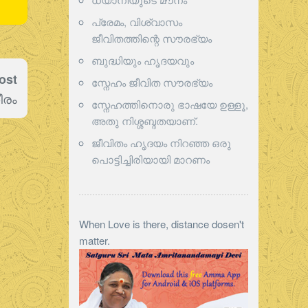
പ്രേമം, വിശ്വാസം
ജീവിതത്തിന്റെ സൗരഭ്യം
ബുദ്ധിയും ഹൃദയവും
ost
സ്നേഹം ജീവിത സൗരഭ്യം
ീരം
സ്നേഹത്തിനൊരു ഭാഷയേ ഉള്ളൂ,
അതു നിശ്ശബ്ദതയാണ്.
ജീവിതം ഹൃദയം നിറഞ്ഞ ഒരു
പൊട്ടിച്ചിരിയായി മാറണം
When Love is there, distance dosen't
matter.