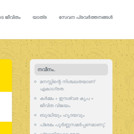
െ ജീവിതം
യാത്ര
സേവന പ്രവര്‍ത്തനങ്ങള്‍
നവീനം..
മനസ്സിന്റെ നിശ്ചലതയാണ്
ഏകാഗ്രത.
കർമ്മം + ഈശ്വര കൃപ =
ജീവിത വിജയം.
ബുദ്ധിയും ഹൃദയവും
പ്രേമം പൂര്‍ണ്ണസമര്‍പ്പണമാണു്.
ധ്യാനിയുടെ മൗനം