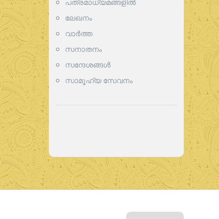
പത്രമാധ്യമങ്ങളില്‍
ലേഖനം
വാര്‍ത്ത
സനാതനം
സന്ദേശങ്ങൾ
സാമൂഹ്യ സേവനം