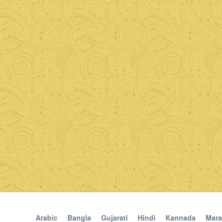
Arabic
Bangla
Gujarati
Hindi
Kannada
Mara