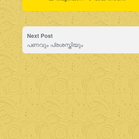
Next Post
പണവും പ്രശസ്തിയും