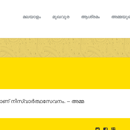
മലയാളം
മുഖവുര
ആശ്രമം
അമ്മയുട
ണ് നിസ്വാര്‍ത്ഥസേവനം. – അമ്മ