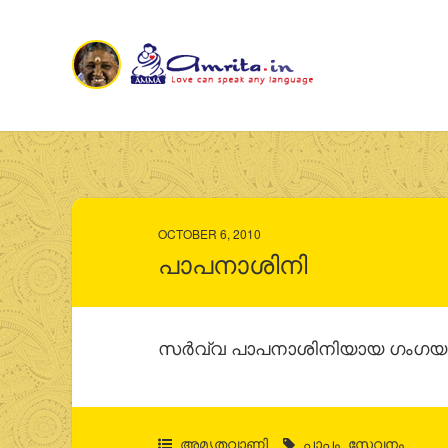
OCTOBER 6, 2010
പാപനാശിനി
സര്‍വ്വ പാപനാശിനിയായ ഗംഗയാ
അമൃതവാണി
പാപം
,
സേവനം