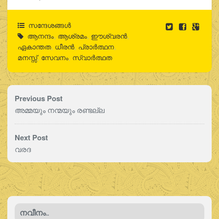
സന്ദേശങ്ങൾ
ആനന്ദം
,
ആശ്രമം
,
ഈശ്വരന്‍
,
ഏകാന്തത
,
ധീരൻ
,
പ്രാർത്ഥന
,
മനസ്സ്
,
സേവനം
,
സ്വാർത്ഥത
Previous Post
അമ്മയും നന്മയും രണ്ടല്ല
Next Post
വരദ
നവീനം..