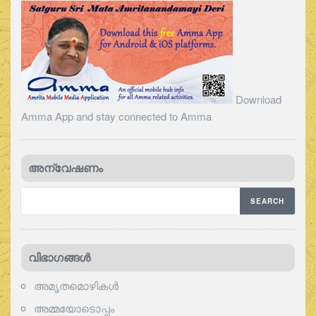
Download
Amma App and stay connected to Amma
അന്വേഷണം
വിഭാഗങ്ങള്‍
അമൃതമൊഴികള്‍
അമ്മയോടൊപ്പം