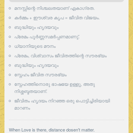
മനസ്സിന്റെ നിശ്ചലതയാണ് ഏകാഗ്രത.
കർമ്മം + ഈശ്വര കൃപ = ജീവിത വിജയം.
ബുദ്ധിയും ഹൃദയവും
പ്രേമം പൂര്‍ണ്ണസമര്‍പ്പണമാണു്.
ധ്യാനിയുടെ മൗനം
പ്രേമം, വിശ്വാസം ജീവിതത്തിന്റെ സൗരഭ്യം
ബുദ്ധിയും ഹൃദയവും
സ്നേഹം ജീവിത സൗരഭ്യം
സ്നേഹത്തിനൊരു ഭാഷയേ ഉള്ളൂ, അതു
നിശ്ശബ്ദതയാണ്.
ജീവിതം ഹൃദയം നിറഞ്ഞ ഒരു പൊട്ടിച്ചിരിയായി
മാറണം
When Love is there, distance dosen't matter.