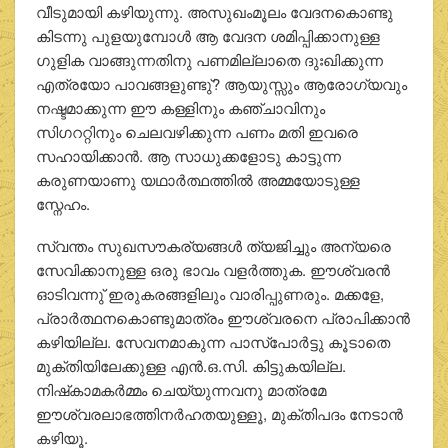
വീടുമായി കഴിയുന്നു. അസുഖംമൂലം വേദനകൊണ്ടു
കിടന്നു പുളയുമ്പോള്‍ ആ വേദന ശമിപ്പിക്കാനുള്ള
ഗുളിക വാങ്ങുന്നതിനു പണമില്ലാതെ ദുഃഖിക്കുന്ന
എത്രയോ പാവങ്ങളുണ്ടു്? ആയുസ്സും ആരോഗ്യവും
നഷ്ടമാക്കുന്ന ഈ കള്ളിനും കഞ്ചാവിനും
സിഗററ്റിനും ചെലവഴിക്കുന്ന പണം മതി ഇവരെ
സഹായിക്കാന്‍. ആ സാധുക്കളോടു കാട്ടുന്ന
കരുണയാണു യഥാര്‍ത്ഥത്തില്‍ അമ്മയോടുള്ള
സ്നേഹം.
സ്വന്തം സുഖസൗകര്യങ്ങള്‍ ത്യജിച്ചും അന്യരെ
സേവിക്കാനുള്ള ഒരു ഭാവം വളര്‍ത്തുക. ഈശ്വരന്‍
ഓടിവന്നു് ഇരുകരങ്ങളിലും വാരിപ്പുണരും. മക്കളേ,
പ്രാര്‍ത്ഥനകൊണ്ടുമാത്രം ഈശ്വരനെ പ്രാപിക്കാന്‍
കഴിയില്ല. സേവനമാകുന്ന പാസ്‌പോര്‍ട്ടു കൂടാതെ
മുക്തിയിലേക്കുള്ള എന്‍.ഒ.സി. കിട്ടുകയില്ല.
നിഷ്‌കാമകര്‍മ്മം ചെയ്യുന്നവനു മാത്രമേ
ഈശ്വരലാഭത്തിനര്‍ഹതയുള്ളൂ, മുക്തിപദം നേടാന്‍
കഴിയൂ.