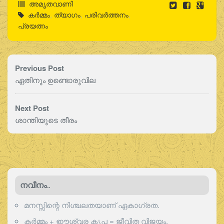
അമൃതവാണി
കര്‍മ്മം
,
ത്യാഗം
,
പരിവര്‍ത്തനം
,
പ്രയത്നം
Previous Post
ഏതിനും ഉണ്ടൊരുവില
Next Post
ശാന്തിയുടെ തീരം
നവീനം..
മനസ്സിന്റെ നിശ്ചലതയാണ് ഏകാഗ്രത.
കർമ്മം + ഈശ്വര കൃപ = ജീവിത വിജയം.