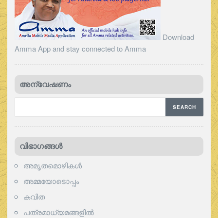
Download
Amma App and stay connected to Amma
അന്വേഷണം
വിഭാഗങ്ങള്‍
അമൃതമൊഴികള്‍
അമ്മയോടൊപ്പം
കവിത
പത്രമാധ്യമങ്ങളില്‍