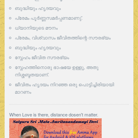
ബുദ്ധിയും ഹൃദയവും
പ്രേമം പൂര്‍ണ്ണസമര്‍പ്പണമാണു്.
ധ്യാനിയുടെ മൗനം
പ്രേമം, വിശ്വാസം ജീവിതത്തിന്റെ സൗരഭ്യം
ബുദ്ധിയും ഹൃദയവും
സ്നേഹം ജീവിത സൗരഭ്യം
സ്നേഹത്തിനൊരു ഭാഷയേ ഉള്ളൂ, അതു
നിശ്ശബ്ദതയാണ്.
ജീവിതം ഹൃദയം നിറഞ്ഞ ഒരു പൊട്ടിച്ചിരിയായി
മാറണം
When Love is there, distance dosen't matter.