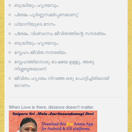
ബുദ്ധിയും ഹൃദയവും
പ്രേമം പൂര്‍ണ്ണസമര്‍പ്പണമാണു്.
ധ്യാനിയുടെ മൗനം
പ്രേമം, വിശ്വാസം ജീവിതത്തിന്റെ സൗരഭ്യം
ബുദ്ധിയും ഹൃദയവും
സ്നേഹം ജീവിത സൗരഭ്യം
സ്നേഹത്തിനൊരു ഭാഷയേ ഉള്ളൂ, അതു
നിശ്ശബ്ദതയാണ്.
ജീവിതം ഹൃദയം നിറഞ്ഞ ഒരു പൊട്ടിച്ചിരിയായി
മാറണം
When Love is there, distance dosen't matter.