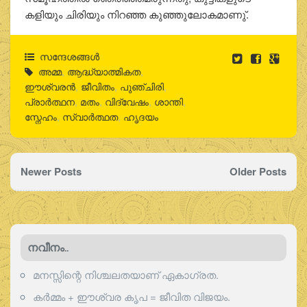
കളിയും ചിരിയും നിറഞ്ഞ കുഞ്ഞുലോകമാണു്.
സന്ദേശങ്ങൾ
അമ്മ
,
ആദ്ധ്യാത്മികത
,
ഈശ്വരന്‍
,
ജീവിതം
,
പുഞ്ചിരി
,
പ്രാര്‍ത്ഥന
,
മതം
,
വിദ്വേഷം
,
ശാന്തി
,
സ്നേഹം
,
സ്വാര്‍ത്ഥത
,
ഹൃദയം
Newer Posts
Older Posts
നവീനം..
മനസ്സിന്റെ നിശ്ചലതയാണ് ഏകാഗ്രത.
കർമ്മം + ഈശ്വര കൃപ = ജീവിത വിജയം.