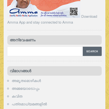
Download
Amma App and stay connected to Amma
അന്വേഷണം
വിഭാഗങ്ങള്‍
അമൃതമൊഴികള്‍
അമ്മയോടൊപ്പം
കവിത
പത്രമാധ്യമങ്ങളില്‍