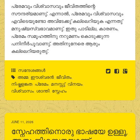
പ്രേമവും വിശ്വാസവും ജീവിതത്തിന്റെ
സൗന്ദര്യമാണു്. എന്നാല്‍, പ്രേമവും വിശ്വാസവും
എവിടെയുണ്ടോ അവിടേക്കു് കല്ലെറിയുക എന്നതു്
മനുഷ്യസ്വഭാവമാണു്. ഇതു പാടില്ല, കാരണം,
പ്രേമം സമൂഹത്തിനു നറുമണം കൊടുക്കുന്ന
പനിനീര്‍പൂവാണു്. അതിനുനേരെ ആരും
കല്ലെറിയരുതു്.
സന്ദേശങ്ങൾ
അമ്മ
,
ഈശ്വരന്‍
,
ജീവിതം
,
നിഷ്കളങ്കത
,
പ്രേമം
,
മനസ്സു്
,
വിനയം
,
വിശ്വാസം
,
ശാന്തി
,
സ്നേഹം
JUNE 11, 2026
സ്നേഹത്തിനൊരു ഭാഷയേ ഉള്ളൂ,