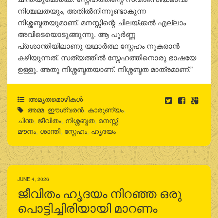
നിശ്ചലതയും, അതില്‍നിന്നുണ്ടാകുന്ന
നിശ്ശബ്ദതയുമാണ്. മനസ്സിന്റെ ചിലയ്ക്കല്‍ എല്ലാം
അവിടെയൊടുങ്ങുന്നു. ആ പൂര്‍ണ്ണ
പ്രശാന്തിയിലാണു യഥാര്‍ത്ഥ സ്നേഹം നുകരാന്‍
കഴിയുന്നത്. സത്യത്തില്‍ സ്നേഹത്തിനൊരു ഭാഷയേ
ഉള്ളൂ. അതു നിശ്ശബ്ദതയാണ്. നിശ്ശബ്ദത മാത്രമാണ്.”
അമൃതമൊഴികള്‍
അമ്മ
,
ഈശ്വരന്‍
,
കാരുണ്യം
,
ചിന്ത
,
ജീവിതം
,
നിശ്ശബ്ദത
,
മനസ്സ്
,
മൗനം
,
ശാന്തി
,
സ്നേഹം
,
ഹൃദയം
JUNE 4, 2026
ജീവിതം ഹൃദയം നിറഞ്ഞ ഒരു
പൊട്ടിച്ചിരിയായി മാറണം