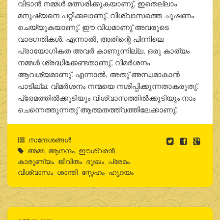
വിടാന്‍ നമ്മള്‍ മത്സരിക്കുകയാണു്, ഇതെല്ലാം
മനുഷ്യനെ പറ്റിക്കലാണു്. വിശ്വാസത്തെ ചൂഷണം
ചെയ്യുകയാണു്. ഈ വിധമാണു് അവരുടെ
വാദഗതികള്‍. എന്നാല്‍, അതിന്റെ പിന്നിലെ
പ്രായോഗികത അവര്‍ കാണുന്നില്ല. ഒരു കാര്യം
നമ്മള്‍ ശ്രദ്ധിക്കേണ്ടതാണു്, വിമര്‍ശനം
ആവശ്യമാണു്. എന്നാല്‍, അതു് അന്ധമാകാന്‍
പാടില്ല. വിമര്‍ശനം നന്മയെ നശിപ്പിക്കുന്നതാകരുതു്.
പ്രേമത്തില്‍ക്കൂടിയും വിശ്വാസത്തില്‍ക്കൂടിയും നാം
ചെന്നെത്തുന്നതു് ആത്മതത്ത്വത്തിലേക്കാണു്.
സന്ദേശങ്ങൾ
അമ്മ
,
ആനന്ദം
,
ഈശ്വരന്‍
,
കാരുണ്യം
,
ജീവിതം
,
ദുഃഖം
,
പ്രേമം
,
വിശ്വാസം
,
ശാന്തി
,
സ്നേഹം
,
ഹൃദയം