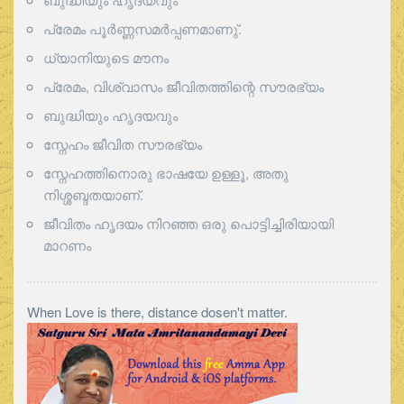
പ്രേമം പൂര്‍ണ്ണസമര്‍പ്പണമാണു്.
ധ്യാനിയുടെ മൗനം
പ്രേമം, വിശ്വാസം ജീവിതത്തിന്റെ സൗരഭ്യം
ബുദ്ധിയും ഹൃദയവും
സ്നേഹം ജീവിത സൗരഭ്യം
സ്നേഹത്തിനൊരു ഭാഷയേ ഉള്ളൂ, അതു
നിശ്ശബ്ദതയാണ്.
ജീവിതം ഹൃദയം നിറഞ്ഞ ഒരു പൊട്ടിച്ചിരിയായി
മാറണം
When Love is there, distance dosen't matter.