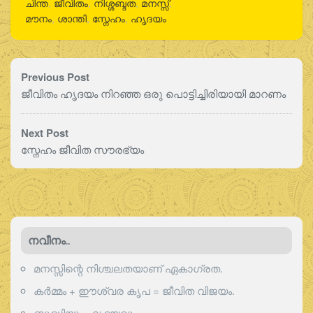
ചിന്ത
,
ജീവിതം
,
നിശ്ശബ്ദത
,
മനസ്സ്
,
മൗനം
,
ശാന്തി
,
സ്നേഹം
,
ഹൃദയം
Previous Post
ജീവിതം ഹൃദയം നിറഞ്ഞ ഒരു പൊട്ടിച്ചിരിയായി മാറണം
Next Post
സ്നേഹം ജീവിത സൗരഭ്യം
നവീനം..
മനസ്സിന്റെ നിശ്ചലതയാണ് ഏകാഗ്രത.
കർമ്മം + ഈശ്വര കൃപ = ജീവിത വിജയം.
ബുദ്ധിയും ഹൃദയവും