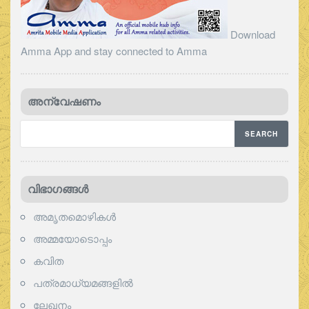
Download
Amma App and stay connected to Amma
അന്വേഷണം
വിഭാഗങ്ങള്‍
അമൃതമൊഴികള്‍
അമ്മയോടൊപ്പം
കവിത
പത്രമാധ്യമങ്ങളില്‍
ലേഖനം