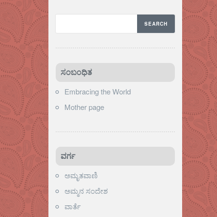
ಸಂಬಂಧಿತ
Embracing the World
Mother page
ವರ್ಗ
ಅಮೃತವಾಣಿ
ಅಮ್ಮನ ಸಂದೇಶ
ವಾರ್ತೆ