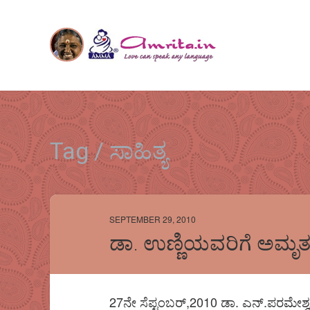
Tag / ಸಾಹಿತ್ಯ
SEPTEMBER 29, 2010
ಡಾ. ಉಣ್ಣಿಯವರಿಗೆ ಅಮೃತಕ
27ನೇ ಸೆಪ್ಟಂಬರ್,2010 ಡಾ. ಎನ್.ಪರಮ