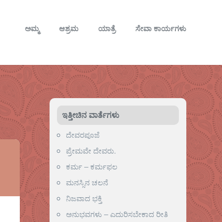
ಅಮ್ಮ
ಆಶ್ರಮ
ಯಾತ್ರೆ
ಸೇವಾ ಕಾರ್ಯಗಳು
ಇತ್ತೀಚಿನ ವಾರ್ತೆಗಳು
ದೇವರಪೂಜೆ
ಪ್ರೇಮವೇ ದೇವರು.
ಕರ್ಮ – ಕರ್ಮಫಲ
ಮನಸ್ಸಿನ ಚಲನೆ
ನಿಜವಾದ ಭಕ್ತಿ
ಅನುಭವಗಳು – ಎದುರಿಸಬೇಕಾದ ರೀತಿ