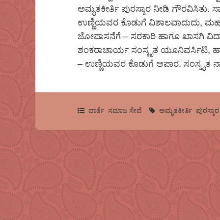
ಅಮೃತಕೀರ್ತಿ ಪುರಸ್ಕಾರ ನೀಡಿ ಗೌರವಿಸಿತು. ಸಾಂಸ್
ಉಣ್ಣಿಯವರ ಕೊಡುಗೆ ವಿಶಾಲವಾದುದು, ಮಹತ್
ಜೋಪಾಸನೆಗೆ – ಸರಕಾರಿ ಹಾಗೂ ಖಾಸಗಿ ವಿದ್ಯಾ ಸ
ಶಂಕರಾಚಾರ್ಯ ಸಂಸ್ಕೃತ ಯೂನಿವರ್ಸಿಟಿ, ಹಾ
– ಉಣ್ಣಿಯವರ ಕೊಡುಗೆ ಅಪಾರ. ಸಂಸ್ಕೃತ ನಾಟಕ, ಕ್
ವಾರ್ತೆ
,
ಸಮಾಜ ಸೇವೆ
ಅಮೃತಕೀರ್ತಿ
,
ಪುರಸ್ಕಾರ