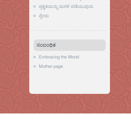
ಪ್ರಕೃತಿಯನ್ನು ಮರಳಿ ಪಡೆಯುವುದು
ಪ್ರೇಮ
ಸಂಬಂಧಿತ
Embracing the World
Mother page