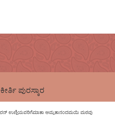
ೀರ್ತಿ ಪುರಸ್ಕಾರ
ೇಶ್ವರನ್ ಉಣ್ಣಿಯವರಿಗೆಮಾತಾ ಅಮೃತಾನಂದಮಯಿ ಮಠವು