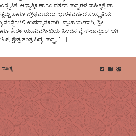
ಕೃತಿಕ, ಆಧ್ಯಾತ್ಮಿಕ ಹಾಗೂ ದರ್ಶನ ಶಾಸ್ತ್ರಗಳ ಸಾಹಿತ್ಯಕ್ಕೆ ಡಾ.
ವದ್ದು ಹಾಗೂ ಪ್ರೌಢವಾದುದು. ಭಾರತವರ್ಷದ ಸಂಸ್ಕೃತಿಯ
ಂಸ್ಥೆಗಳಲ್ಲಿ ಉಪನ್ಯಾಸಕರಾಗಿ, ಪ್ರಾಚಾರ್ಯರಾಗಿ, ಶ್ರೀ
ಗೂ ಕೇರಳ ಯೂನಿವರ್ಸಿಟಿಯ ಹಿಂದಿನ ವೈಸ್-ಚಾನ್ಸಲರ್‌ ಆಗಿ
ಷೇತ್ರ ತಂತ್ರ ವಿದ್ಯ, ಶಾಸ್ತ್ರ, […]
,
ಸಾಹಿತ್ಯ