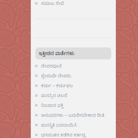
ಸಮಾಜ ಸೇವೆ
ಇತ್ತೀಚಿನ ವಾರ್ತೆಗಳು
ದೇವರಪೂಜೆ
ಪ್ರೇಮವೇ ದೇವರು.
ಕರ್ಮ – ಕರ್ಮಫಲ
ಮನಸ್ಸಿನ ಚಲನೆ
ನಿಜವಾದ ಭಕ್ತಿ
ಅನುಭವಗಳು – ಎದುರಿಸಬೇಕಾದ ರೀತಿ
ಮನಸ್ಥಿತಿ ಬದಲಾಯಿಸಿ
ಭಗವಂತನ ಕಡೆಗಿನ ಕರ್ತವ್ಯ