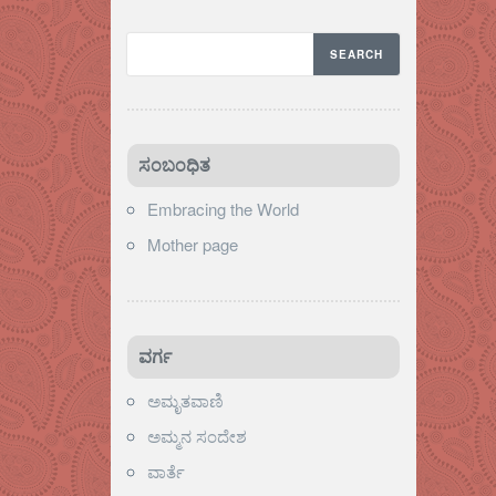
ಸಂಬಂಧಿತ
Embracing the World
Mother page
ವರ್ಗ
ಅಮೃತವಾಣಿ
ಅಮ್ಮನ ಸಂದೇಶ
ವಾರ್ತೆ