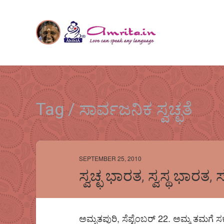
Tag / ಸಾರ್ವಜನಿಕ ಸ್ವಚ್ಛತೆ
SEPTEMBER 25, 2010
ಸ್ವಚ್ಛ ಭಾರತ, ಸ್ವಸ್ಥ ಭಾರ
ಅಮೃತಪುರಿ, ಸೆಪ್ಟೆಂಬರ್ 22. ಅಮ್ಮ ತಮಗೆ ಸ