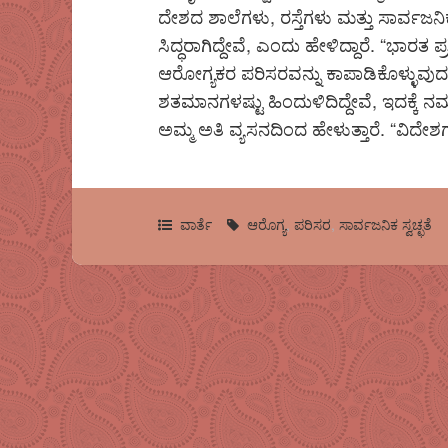
ದೇಶದ ಶಾಲೆಗಳು, ರಸ್ತೆಗಳು ಮತ್ತು ಸಾರ್ವಜ
ಸಿದ್ಧರಾಗಿದ್ದೇವೆ, ಎಂದು ಹೇಳಿದ್ದಾರೆ. “ಭಾರತ 
ಆರೋಗ್ಯಕರ ಪರಿಸರವನ್ನು ಕಾಪಾಡಿಕೊಳ್ಳುವುದರ
ಶತಮಾನಗಳಷ್ಟು ಹಿಂದುಳಿದಿದ್ದೇವೆ, ಇದಕ್ಕೆ ನ
ಅಮ್ಮ ಅತಿ ವ್ಯಸನದಿಂದ ಹೇಳುತ್ತಾರೆ. “ವಿದೇಶಗ
ವಾರ್ತೆ
ಆರೊಗ್ಯ
,
ಪರಿಸರ
,
ಸಾರ್ವಜನಿಕ ಸ್ವಚ್ಛತೆ