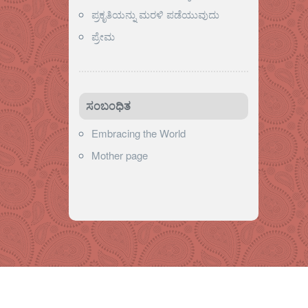
ಪ್ರಕೃತಿಯನ್ನು ಮರಳಿ ಪಡೆಯುವುದು
ಪ್ರೇಮ
ಸಂಬಂಧಿತ
Embracing the World
Mother page