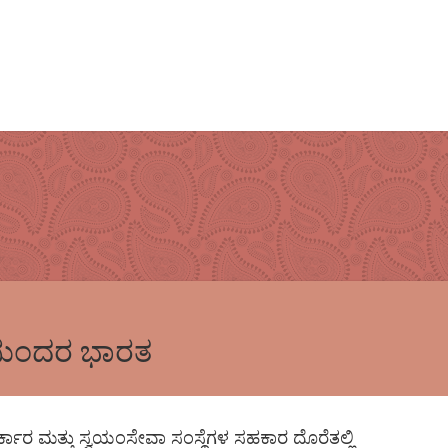
ತ, ಸುಂದರ ಭಾರತ
ರ್ಕಾರ ಮತ್ತು ಸ್ವಯಂಸೇವಾ ಸಂಸ್ಥೆಗಳ ಸಹಕಾರ ದೊರೆತಲ್ಲಿ