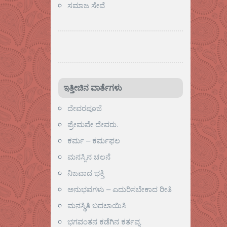
ಸಮಾಜ ಸೇವೆ
ಇತ್ತೀಚಿನ ವಾರ್ತೆಗಳು
ದೇವರಪೂಜೆ
ಪ್ರೇಮವೇ ದೇವರು.
ಕರ್ಮ – ಕರ್ಮಫಲ
ಮನಸ್ಸಿನ ಚಲನೆ
ನಿಜವಾದ ಭಕ್ತಿ
ಅನುಭವಗಳು – ಎದುರಿಸಬೇಕಾದ ರೀತಿ
ಮನಸ್ಥಿತಿ ಬದಲಾಯಿಸಿ
ಭಗವಂತನ ಕಡೆಗಿನ ಕರ್ತವ್ಯ