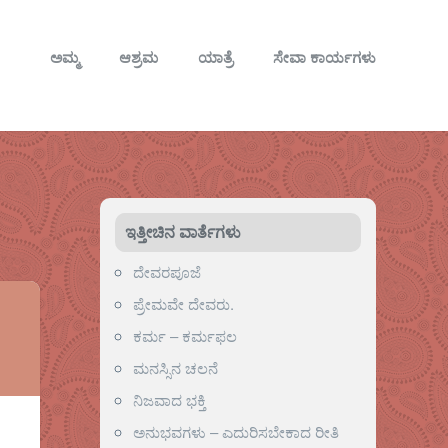
ಅಮ್ಮ
ಆಶ್ರಮ
ಯಾತ್ರೆ
ಸೇವಾ ಕಾರ್ಯಗಳು
ಇತ್ತೀಚಿನ ವಾರ್ತೆಗಳು
ದೇವರಪೂಜೆ
ಪ್ರೇಮವೇ ದೇವರು.
ಕರ್ಮ – ಕರ್ಮಫಲ
ಮನಸ್ಸಿನ ಚಲನೆ
ನಿಜವಾದ ಭಕ್ತಿ
ಅನುಭವಗಳು – ಎದುರಿಸಬೇಕಾದ ರೀತಿ