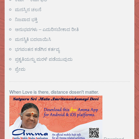
ಮನಸ್ಸಿನ ಚಲನೆ
ನಿಜವಾದ ಭಕ್ತಿ
ಅನುಭವಗಳು – ಎದುರಿಸಬೇಕಾದ ರೀತಿ
ಮನಸ್ಥಿತಿ ಬದಲಾಯಿಸಿ
ಭಗವಂತನ ಕಡೆಗಿನ ಕರ್ತವ್ಯ
ಪ್ರಕೃತಿಯನ್ನು ಮರಳಿ ಪಡೆಯುವುದು
ಪ್ರೇಮ
When Love is there, distance dosen't matter.
Download