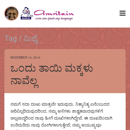
Tag / ಮಿಥ್ಯೆ
NOVEMBER 14, 2010
ಒಂದು ತಾಯಿ ಮಕ್ಕಳು
ನಾವೆಲ್ಲ
ನಮಗೆ ಸದಾ ದುಃಖ ಮಾತ್ರವೇ ಇರುವುದು. ನಿತ್ಯಾನಿತ್ಯ ಏನೆಂಬುದರ
ಅರಿವಿಲ್ಲದಿರುವುದರಿಂದ, ನಮ್ಮ ಆಸೆಗಳು ಶಾಶ್ವತವಾದವುಗಳಿಗೆ
ಅಲ್ಲವಾದ್ದರಿಂದ ನಾವು ಹೀಗೆ ದುಃಖಿಗಳಾಗಿದ್ದೇವೆ. ಈ ದುಃಖದಿಂದಾಗಿ
ಉರಿದುರಿದು ನಾವು ರೋಗಿಗಳಾಗುತ್ತೇವೆ; ನಮ್ಮ ಆಯುಷ್ಯವೂ