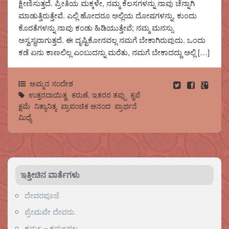
ಕ್ಷೀಣಿಸುತ್ತದೆ. ಪ್ರೀತಿಯ ಮಕ್ಕಳೇ, ನಮ್ಮ ಕೆಲಸಗಳನ್ನು ನಾವು ಚೆನ್ನಾಗಿ
ಮಾಡುತ್ತಿರುತ್ತೇವೆ. ಎಲ್ಲಿ ಹೋದರೂ ಅಲ್ಲಿಯ ದೋಷಗಳನ್ನು, ಕುಂದು
ಕೊರತೆಗಳನ್ನು ನಾವು ಕಂಡು ಹಿಡಿಯುತ್ತೇವೆ; ನಮ್ಮ ಮನಸ್ಸು
ಅಸ್ವಸ್ಥವಾಗುತ್ತದೆ. ಈ ದೃಷ್ಟಿಕೋನವಲ್ಲ ನಮಗೆ ಬೇಕಾಗಿರುವುದು. ಒಂದು
ಕಡೆ ಏನು ಕಾಣಲಿಲ್ಲ ಎಂಬುದನ್ನು ಮರೆತು, ನಮಗೆ ಬೇಕಾದದ್ದು ಅಲ್ಲಿ […]
ಅಮ್ಮನ ಸಂದೇಶ
ಉತ್ತರದಾಯಿತ್ವ
,
ಕರುಣೆ. ಇತರರ ತಪ್ಪು
,
ಕೃಪೆ
,
ಕ್ಷಮೆ
,
ನಿತ್ಯಾನಿತ್ಯ
,
ಪ್ರಾಪಂಚಿಕ ಆನಂದ
,
ಪ್ರಾರ್ಥನೆ
,
ಮಿಥ್ಯೆ
ಇತ್ತೀಚಿನ ವಾರ್ತೆಗಳು
ದೇವರಪೂಜೆ
ಪ್ರೇಮವೇ ದೇವರು.
ಕರ್ಮ – ಕರ್ಮಫಲ