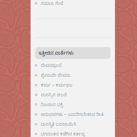
ಸಮಾಜ ಸೇವೆ
ಇತ್ತೀಚಿನ ವಾರ್ತೆಗಳು
ದೇವರಪೂಜೆ
ಪ್ರೇಮವೇ ದೇವರು.
ಕರ್ಮ – ಕರ್ಮಫಲ
ಮನಸ್ಸಿನ ಚಲನೆ
ನಿಜವಾದ ಭಕ್ತಿ
ಅನುಭವಗಳು – ಎದುರಿಸಬೇಕಾದ ರೀತಿ
ಮನಸ್ಥಿತಿ ಬದಲಾಯಿಸಿ
ಭಗವಂತನ ಕಡೆಗಿನ ಕರ್ತವ್ಯ