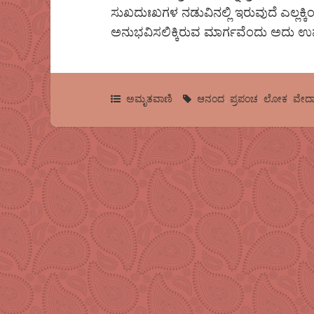
ಸುಖದುಃಖಗಳ ನಡುವಿನಲ್ಲಿ ಇರುವುದೆ ಎಲ್
ಅನುಭವಿಸಲಿಕ್ಕಿರುವ ಮಾರ್ಗವೆಂದು ಅದು ಉಪದ
ಅಮೃತವಾಣಿ
ಆನಂದ
,
ಪ್ರಪಂಚ
,
ಲೋಕ
,
ವೇದ