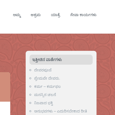
ಅಮ್ಮ
ಆಶ್ರಮ
ಯಾತ್ರೆ
ಸೇವಾ ಕಾರ್ಯಗಳು
ಇತ್ತೀಚಿನ ವಾರ್ತೆಗಳು
ದೇವರಪೂಜೆ
ಪ್ರೇಮವೇ ದೇವರು.
ಕರ್ಮ – ಕರ್ಮಫಲ
ಮನಸ್ಸಿನ ಚಲನೆ
ನಿಜವಾದ ಭಕ್ತಿ
ಅನುಭವಗಳು – ಎದುರಿಸಬೇಕಾದ ರೀತಿ