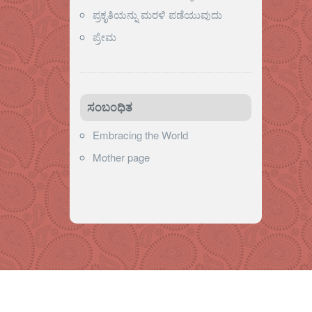
ಪ್ರಕೃತಿಯನ್ನು ಮರಳಿ ಪಡೆಯುವುದು
ಪ್ರೇಮ
ಸಂಬಂಧಿತ
Embracing the World
Mother page