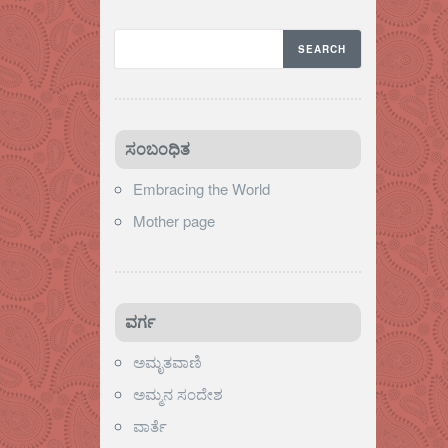
ಸಂಬಂಧಿತ
Embracing the World
Mother page
ವರ್ಗ
ಅಮೃತವಾಣಿ
ಅಮ್ಮನ ಸಂದೇಶ
ವಾರ್ತೆ