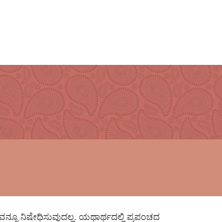
್ನೂ ನಿಷೇಧಿಸುವುದಲ್ಲ. ಯಥಾರ್ಥದಲ್ಲಿ ಪ್ರಪಂಚದ