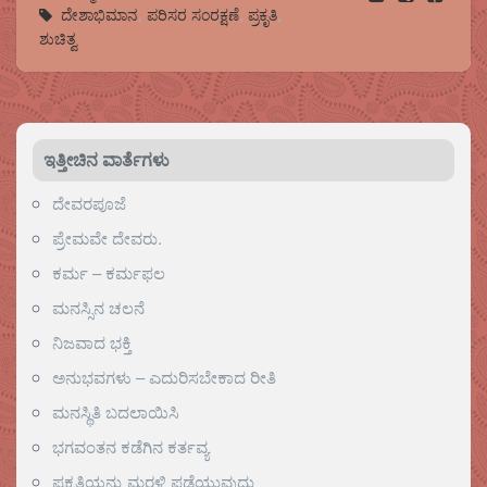
ದೇಶಾಭಿಮಾನ
,
ಪರಿಸರ ಸಂರಕ್ಷಣೆ
,
ಪ್ರಕೃತಿ
,
ಶುಚಿತ್ವ
ಇತ್ತೀಚಿನ ವಾರ್ತೆಗಳು
ದೇವರಪೂಜೆ
ಪ್ರೇಮವೇ ದೇವರು.
ಕರ್ಮ – ಕರ್ಮಫಲ
ಮನಸ್ಸಿನ ಚಲನೆ
ನಿಜವಾದ ಭಕ್ತಿ
ಅನುಭವಗಳು – ಎದುರಿಸಬೇಕಾದ ರೀತಿ
ಮನಸ್ಥಿತಿ ಬದಲಾಯಿಸಿ
ಭಗವಂತನ ಕಡೆಗಿನ ಕರ್ತವ್ಯ
ಪ್ರಕೃತಿಯನ್ನು ಮರಳಿ ಪಡೆಯುವುದು