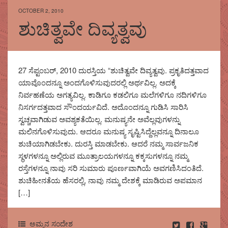
OCTOBER 2, 2010
ಶುಚಿತ್ವವೇ ದಿವ್ಯತ್ವವು
27 ಸೆಪ್ಟಂಬರ್, 2010 ದುರಸ್ತಿಯ “ಶುಚಿತ್ವವೇ ದಿವ್ಯತ್ವವು. ಪ್ರಕೃತಿದತ್ತವಾದ
ಯಾವೊಂದನ್ನೂ ಅಂದಗೊಳಿಸುವುದರಲ್ಲಿ ಅರ್ಥವಿಲ್ಲ. ಅದಕ್ಕೆ
ನಿರ್ವಹಣೆಯ ಅಗತ್ಯವಿಲ್ಲ. ಕಾಡಿಗೂ ಕಡಲಿಗೂ ಮಲೆಗಳಿಗೂ ನದಿಗಳಿಗೂ
ನಿಸರ್ಗದತ್ತವಾದ ಸೌಂದರ್ಯವಿದೆ. ಅದೊಂದನ್ನೂ ಗುಡಿಸಿ ಸಾರಿಸಿ
ಸ್ವಚ್ಚವಾಗಿಡುವ ಅವಶ್ಯಕತೆಯಿಲ್ಲ. ಮನುಷ್ಯನೇ ಅವೆಲ್ಲವುಗಳನ್ನು
ಮಲಿನಗೊಳಿಸುವುದು. ಆದರೂ ಮನುಷ್ಯ ಸೃಷ್ಟಿಸಿದ್ದೆಲ್ಲವನ್ನೂ ದಿನಾಲೂ
ಶುಚಿಯಾಗಿಡಬೇಕು. ದುರಸ್ತಿ ಮಾಡಬೇಕು. ಆದರೆ ನಮ್ಮ ಸಾರ್ವಜನಿಕ
ಸ್ಥಳಗಳನ್ನೂ ಅಲ್ಲಿರುವ ಮೂತ್ರಾಲಯಗಳನ್ನೂ ಕಕ್ಕಸುಗಳನ್ನೂ ನಮ್ಮ
ರಸ್ತೆಗಳನ್ನೂ ನಾವು ಸರಿ ಸುಮಾರು ಪೂರ್ಣವಾಗಿಯೆ ಅವಗಣಿಸಿದಂತಿದೆ.
ಶುಚಿಹೀನತೆಯ ಹೆಸರಲ್ಲಿ, ನಾವು ನಮ್ಮ ದೇಶಕ್ಕೆ ಮಾಡಿರುವ ಅಪಮಾನ
[…]
ಅಮ್ಮನ ಸಂದೇಶ