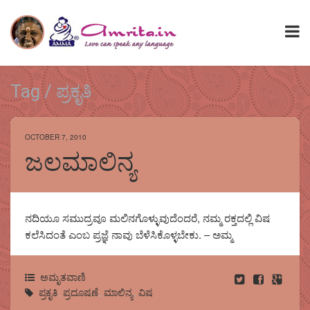
Tag / ಪ್ರಕೃತಿ
OCTOBER 7, 2010
ಜಲಮಾಲಿನ್ಯ
ನದಿಯೂ ಸಮುದ್ರವೂ ಮಲಿನಗೊಳ್ಳುವುದೆಂದರೆ, ನಮ್ಮ ರಕ್ತದಲ್ಲಿ ವಿಷ
ಕಲೆಸಿದಂತೆ ಎಂಬ ಪ್ರಜ್ಞೆ ನಾವು ಬೆಳೆಸಿಕೊಳ್ಳಬೇಕು. – ಅಮ್ಮ
ಅಮೃತವಾಣಿ
ಪ್ರಕೃತಿ
,
ಪ್ರದೂಷಣೆ
,
ಮಾಲಿನ್ಯ
,
ವಿಷ