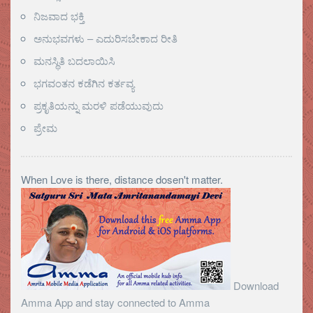
ನಿಜವಾದ ಭಕ್ತಿ
ಅನುಭವಗಳು – ಎದುರಿಸಬೇಕಾದ ರೀತಿ
ಮನಸ್ಥಿತಿ ಬದಲಾಯಿಸಿ
ಭಗವಂತನ ಕಡೆಗಿನ ಕರ್ತವ್ಯ
ಪ್ರಕೃತಿಯನ್ನು ಮರಳಿ ಪಡೆಯುವುದು
ಪ್ರೇಮ
When Love is there, distance dosen't matter.
Download
Amma App and stay connected to Amma