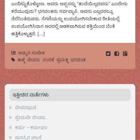
ಎಂದಿಟ್ಟುಕೊಳ್ಳೋಣ. ಅವರು ಅಪ್ಪನನ್ನು “ತಂದೆಯಿಲ್ಲದವನು” ಎಂದೇನು
ಕರೆಯುವುದು? ಭಗವಂತನು ಸರ್ವವ್ಯಾಪಿ. ಅವನು ಎಲ್ಲದರಲ್ಲೂ
ನೆಲೆನಿಂತಿರುವನು. ಸೆಗಣಿಯನ್ನು ಉಪಯೋಗಿಸಬೇಕಾದ ರೀತಿಯಲ್ಲಿ
ಉಪಯೋಗಿಸಿದಾಗ ಅದರಲ್ಲಿ ಅಡಕವಾಗಿರುವ ಶಕ್ತಿಯಿಂದ ಬೆಂಕಿ
ಹತ್ತಿಕೊಳ್ಳುತ್ತದೆ. […]
ಅಮ್ಮನ ಸಂದೇಶ
ತಾಳ್ಮೆ
,
ದೇವರು
,
ನಂಬಿಕೆ
,
ಪ್ರಯತ್ನ
,
ಭಗವಂತ
ಇತ್ತೀಚಿನ ವಾರ್ತೆಗಳು
ದೇವರಪೂಜೆ
ಪ್ರೇಮವೇ ದೇವರು.
ಕರ್ಮ – ಕರ್ಮಫಲ
ಮನಸ್ಸಿನ ಚಲನೆ