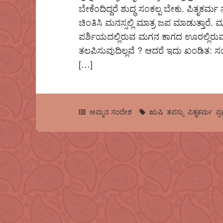
ಬೇಕೆಂದಿದ್ದರೆ ಶುದ್ಧ ಸಂಕಲ್ಪ ಬೇಕು. ಪಿತೃಕರ್
ಚಿಂತಿಸಿ ಮನಸ್ಸಲ್ಲಿ ಮಾತ್ರ ಜಪ ಮಾಡುತ್ತಾರೆ
ಪರ್ಶಿಯದಲ್ಲಿರುವ ಮಗನ ಕಾಗದ ಊರಲ್ಲಿರುವ 
ತಲಪಿಸುವುದಿಲ್ಲವೆ ? ಆದರೆ ಇದು ಖಂಡಿತ: ಸ
[…]
ಅಮ್ಮನ ಸಂದೇಶ
ಋಷಿ
,
ತಪಸ್ಸು
,
ಪಿತೃಕರ್ಮ
,
ಪ್