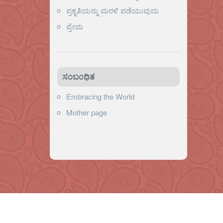
ಪ್ರಕೃತಿಯನ್ನು ಮರಳಿ ಪಡೆಯುವುದು
ಪ್ರೇಮ
ಸಂಬಂಧಿತ
Embracing the World
Mother page