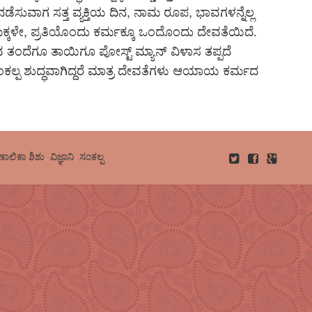
ಮ ನಡೆಸುವಾಗ ಸತ್ತ ವ್ಯಕ್ತಿಯ ದಿನ, ನಾಮ ರೂಪ, ಭಾವಗಳನ್ನೆಲ್ಲ
. ಮಕ್ಕಳೇ, ಪ್ರತಿಯೊಂದು ಕರ್ಮಕ್ಕೂ ಒಂದೊಂದು ದೇವತೆಯಿದೆ.
ತಂದೆಗೂ ತಾಯಿಗೂ ಪೋಸ್ಟ್ ಮ್ಯಾನ್ ವಿಳಾಸ ತಪ್ಪದೆ
ಂಕಲ್ಪ ಶುದ್ಧವಾಗಿದ್ದರೆ ಮಾತ್ರ ದೇವತೆಗಳು ಆಯಾಯ ಕರ್ಮದ
ರಣಾಲಿಕಾ ಶಿಶು
,
ವಿಜ್ಞಾನಿ
,
ಸಂಕಲ್ಪ