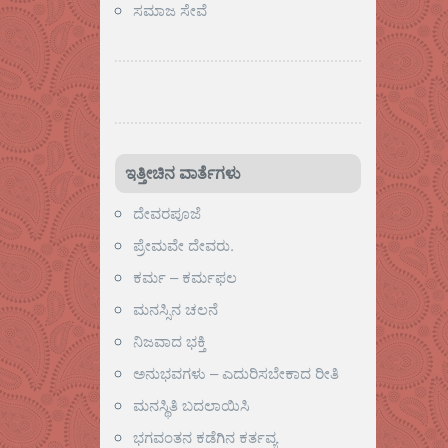
ಸಮಾಜ ಸೇವೆ
ಇತ್ತೀಚಿನ ವಾರ್ತೆಗಳು
ದೇವರಪೂಜೆ
ಪ್ರೇಮವೇ ದೇವರು.
ಕರ್ಮ – ಕರ್ಮಫಲ
ಮನಸ್ಸಿನ ಚಲನೆ
ನಿಜವಾದ ಭಕ್ತಿ
ಅನುಭವಗಳು – ಎದುರಿಸಬೇಕಾದ ರೀತಿ
ಮನಸ್ಥಿತಿ ಬದಲಾಯಿಸಿ
ಭಗವಂತನ ಕಡೆಗಿನ ಕರ್ತವ್ಯ