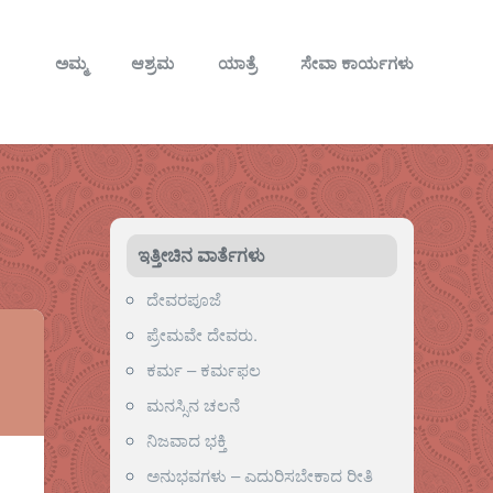
ಅಮ್ಮ
ಆಶ್ರಮ
ಯಾತ್ರೆ
ಸೇವಾ ಕಾರ್ಯಗಳು
ಇತ್ತೀಚಿನ ವಾರ್ತೆಗಳು
ದೇವರಪೂಜೆ
ಪ್ರೇಮವೇ ದೇವರು.
ಕರ್ಮ – ಕರ್ಮಫಲ
ಮನಸ್ಸಿನ ಚಲನೆ
ನಿಜವಾದ ಭಕ್ತಿ
ಅನುಭವಗಳು – ಎದುರಿಸಬೇಕಾದ ರೀತಿ