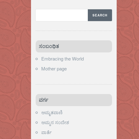
ಸಂಬಂಧಿತ
Embracing the World
Mother page
ವರ್ಗ
ಅಮೃತವಾಣಿ
ಅಮ್ಮನ ಸಂದೇಶ
ವಾರ್ತೆ