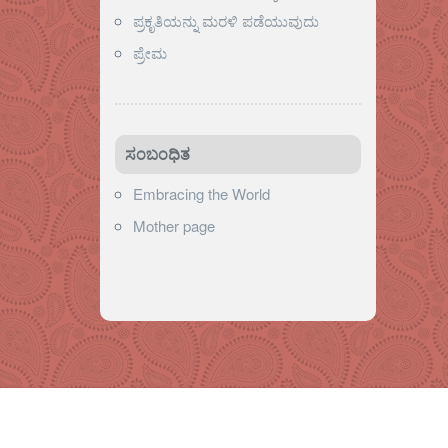
ಪ್ರಕೃತಿಯನ್ನು ಮರಳಿ ಪಡೆಯುವುದು
ಪ್ರೇಮ
ಸಂಬಂಧಿತ
Embracing the World
Mother page