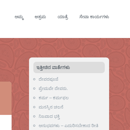
ಅಮ್ಮ
ಆಶ್ರಮ
ಯಾತ್ರೆ
ಸೇವಾ ಕಾರ್ಯಗಳು
ಇತ್ತೀಚಿನ ವಾರ್ತೆಗಳು
ದೇವರಪೂಜೆ
ಪ್ರೇಮವೇ ದೇವರು.
ಕರ್ಮ – ಕರ್ಮಫಲ
ಮನಸ್ಸಿನ ಚಲನೆ
ನಿಜವಾದ ಭಕ್ತಿ
ಅನುಭವಗಳು – ಎದುರಿಸಬೇಕಾದ ರೀತಿ