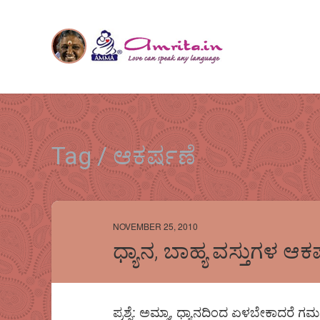
Tag / ಆಕರ್ಷಣೆ
NOVEMBER 25, 2010
ಧ್ಯಾನ, ಬಾಹ್ಯ ವಸ್ತುಗಳ ಆ
ಪ್ರಶ್ನೆ: ಅಮ್ಮಾ, ಧ್ಯಾನದಿಂದ ಏಳಬೇಕಾದರೆ