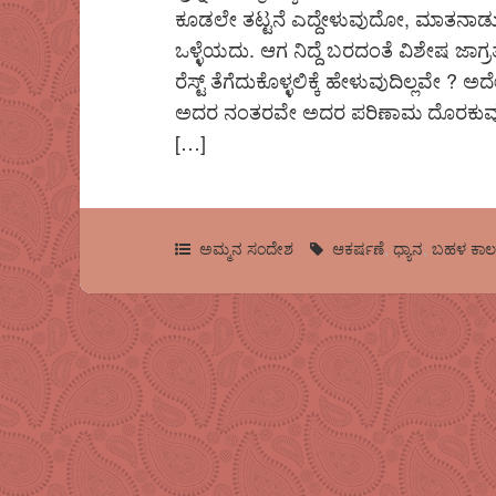
ಕೂಡಲೇ ತಟ್ಟನೆ ಎದ್ದೇಳುವುದೋ, ಮಾತನಾಡ
ಒಳ್ಳೆಯದು. ಆಗ ನಿದ್ದೆ ಬರದಂತೆ ವಿಶೇಷ ಜಾಗ್ರ
ರೆಸ್ಟ್ ತೆಗೆದುಕೊಳ್ಳಲಿಕ್ಕೆ ಹೇಳುವುದಿಲ್ಲವೇ
ಅದರ ನಂತರವೇ ಅದರ ಪರಿಣಾಮ ದೊರಕುವುದು.” ಪ
[…]
ಅಮ್ಮನ ಸಂದೇಶ
ಆಕರ್ಷಣೆ
,
ಧ್ಯಾನ
,
ಬಹಳ ಕಾಲ