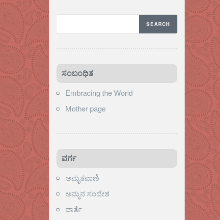
ಸಂಬಂಧಿತ
Embracing the World
Mother page
ವರ್ಗ
ಅಮೃತವಾಣಿ
ಅಮ್ಮನ ಸಂದೇಶ
ವಾರ್ತೆ