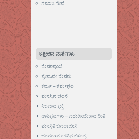
ಸಮಾಜ ಸೇವೆ
ಇತ್ತೀಚಿನ ವಾರ್ತೆಗಳು
ದೇವರಪೂಜೆ
ಪ್ರೇಮವೇ ದೇವರು.
ಕರ್ಮ – ಕರ್ಮಫಲ
ಮನಸ್ಸಿನ ಚಲನೆ
ನಿಜವಾದ ಭಕ್ತಿ
ಅನುಭವಗಳು – ಎದುರಿಸಬೇಕಾದ ರೀತಿ
ಮನಸ್ಥಿತಿ ಬದಲಾಯಿಸಿ
ಭಗವಂತನ ಕಡೆಗಿನ ಕರ್ತವ್ಯ