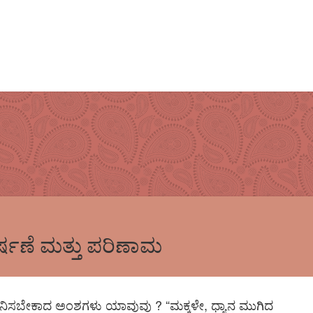
ಕರ್ಷಣೆ ಮತ್ತು ಪರಿಣಾಮ
 ಗಮನಿಸಬೇಕಾದ ಅಂಶಗಳು ಯಾವುವು ? “ಮಕ್ಕಳೇ, ಧ್ಯಾನ ಮುಗಿದ