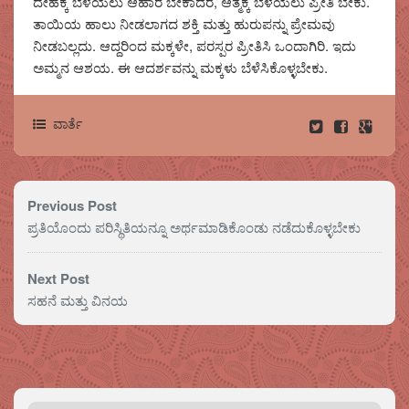
ದೇಹಕ್ಕೆ ಬೆಳೆಯಲು ಆಹಾರ ಬೇಕಾದರೆ, ಆತ್ಮಕ್ಕೆ ಬೆಳೆಯಲು ಪ್ರೀತಿ ಬೇಕು.
ತಾಯಿಯ ಹಾಲು ನೀಡಲಾಗದ ಶಕ್ತಿ ಮತ್ತು ಹುರುಪನ್ನು ಪ್ರೇಮವು
ನೀಡಬಲ್ಲದು. ಆದ್ದರಿಂದ ಮಕ್ಕಳೇ, ಪರಸ್ಪರ ಪ್ರೀತಿಸಿ ಒಂದಾಗಿರಿ. ಇದು
ಅಮ್ಮನ ಆಶಯ. ಈ ಆದರ್ಶವನ್ನು ಮಕ್ಕಳು ಬೆಳೆಸಿಕೊಳ್ಳಬೇಕು.
ವಾರ್ತೆ
Previous Post
ಪ್ರತಿಯೊಂದು ಪರಿಸ್ಥಿತಿಯನ್ನೂ ಅರ್ಥಮಾಡಿಕೊಂಡು ನಡೆದುಕೊಳ್ಳಬೇಕು
Next Post
ಸಹನೆ ಮತ್ತು ವಿನಯ